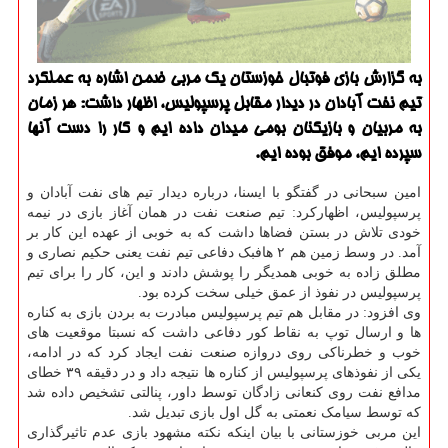
به گزارش بازی فوتبال خوزستان یك مربی ضمن اشاره به عملكرد
تیم نفت آبادان در دیدار مقابل پرسپولیس، اظهار داشت: هر زمان
به مربیان و بازیكنان بومی میدان داده ایم و كار را دست آنها
سپرده ایم، موفق بوده ایم.
امین سبحانی در گفتگو با ایسنا، درباره دیدار تیم های نفت آبادان و
پرسپولیس، اظهارکرد: تیم صنعت نفت در همان آغاز بازی در نیمه
خودی تلاش در بستن فضاها داشت که به خوبی از عهده این کار بر
آمد. در وسط زمین هم ۲ هافبک دفاعی تیم نفت یعنی حکیم نصاری و
مطلق زاده به خوبی همدیگر را پوشش دادند و این، کار را برای تیم
پرسپولیس در نفوذ از عمق خیلی سخت کرده بود.
وی افزود: در مقابل هم تیم پرسپولیس مبادرت به بردن بازی به کناره
ها و ارسال توپ به نقاط کور دفاعی داشت که نسبتا موقعیت های
خوب و خطرناکی روی دروازه صنعت نفت ایجاد کرد که در ادامه،
یکی از نفوذهای پرسپولیس از کناره ها نتیجه داد و در دقیقه ۳۹ خطای
مدافع نفت روی کنعانی زادگان توسط داور، پنالتی تشخیص داده شد
که توسط سیامک نعمتی به گل اول بازی تبدیل شد.
این مربی خوزستانی با بیان اینکه نکته مشهود بازی عدم تاثیرگذاری