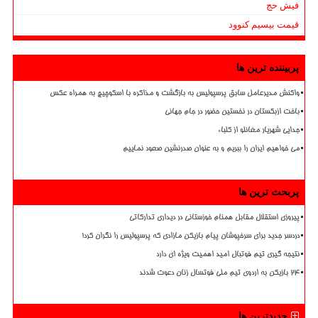
فیش حج
قیمت بیسیم کنوود
پربیننده ترین ها
واکنش مدیرعامل سابق پرسپولیس به بازگشت و مذاکره با اسکوچیچ به همراه عکس
باخت ازبکستان در نخستین حضور در جام جهانی
جدایی شهریار مغانلو از کلباء
می خواهیم ایران را ببریم و به عنوان صدرنشین صعود نماییم
پربحث ترین ها
پیروزی استقلال مقابل همنام خوزستانی در دیداری تدارکاتی
دردسر جدید برای سرخپوشان پیام بازیکن مازادی که پرسپولیس را نگران کرد!
نتیجه گیری تیم فوتبال امید اهمیت ویژه ای دارد
۲۴ بازیکن به اردوی تیم ملی فوتسال زنان دعوت شدند
جدیدترین ها