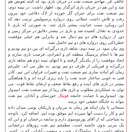
خالقی فر، مهاجم صنعت نفت در جریان بازی بود که البته تعویض هم
شد و این هم در جریان بازی اثرگذار بود، اظهار داشت: در نیمه دوم،
تیم صنعت نفت برای جبران گل خورده از لاک دفاعی خود بیرون
رفت و تلاش داشت حملاتی روی دروازه پرسپولیس ترتیب دهد که
این رویکرد سبب جذابیت بیشتر بازی شد، به صورتی که بازی تا
حدودی به تعادل کشیده شد و بازی در بیشتر دقایق در مرکز زمین و
دور از دروازه های دو تیم دنبال شد و بنابراین هم خیلی موقعیت
خطرناکی روی دروازه های دو تیم حاصل نشد.
وی بیان نمود: در نیمه دوم، شاهد بازی درگیرانه ای بین دو تیم بودیم و
تیم ها با انجام پرسینگ منطقه ای و انفرادی، فرصت بازی سازی و
ایجاد موقعیت را از یکدیگر گرفتند و تا انتهای نیمه دوم هم شاهد بازی
درگیرانه و فیزیکی از طرف دو تیم بودیم. به نظر می آید، علیرغم
زمان کمِ آماده سازی تیم صنعت نفت و تغییرات فراوان این تیم، کادر
فنی به خوبی ساختار جدید نفت را پایه ریزی کرده اند و با هماهنگی
بیشتر در بازی های آینده و رفع نقاط ضعف و ارتقای نقاط قوت، می
توان به عملکردی مطلوب و بازی های زیبا از تیم صنعت نفت امیدوار
بود. امیدواریم با حمایت جامعه
فوتبال
خوزستان و آبادان، تیم نفت
بتواند به جایگاه حقیقی خود برسد.
سبحانی با بیان اینکه هر زمان به مربیان و بازیکنان بومی میدان داده
ایم و کار را دست آنها سپرده ایم موفق بوده ایم، اضافه کرد: باتوجه
به شناختی که از آقای پورموسوی دارم و سابقه درخشان او و این که
یک مربی بدون حاشیه است، مطمئنم تیم نفت روزهای درخشانی
خواهد داشت و از تماشاگران خوب و متعصب آبادانی که در کشور