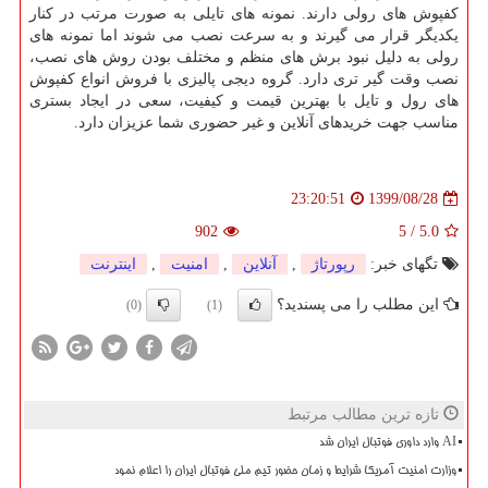
کفپوش های رولی دارند. نمونه های تایلی به صورت مرتب در کنار
یکدیگر قرار می گیرند و به سرعت نصب می شوند اما نمونه های
رولی به دلیل نبود برش های منظم و مختلف بودن روش های نصب،
نصب وقت گیر تری دارد. گروه دیجی پالیزی با فروش انواع کفپوش
های رول و تایل با بهترین قیمت و کیفیت، سعی در ایجاد بستری
مناسب جهت خریدهای آنلاین و غیر حضوری شما عزیزان دارد.
1399/08/28
23:20:51
902
5
/
5.0
تگهای خبر:
رپورتاژ
,
آنلاین
,
امنیت
,
اینترنت
این مطلب را می پسندید؟
(0)
(1)
تازه ترین مطالب مرتبط
AI وارد داوری فوتبال ایران شد
وزارت امنیت آمریکا شرایط و زمان حضور تیم ملی فوتبال ایران را اعلام نمود