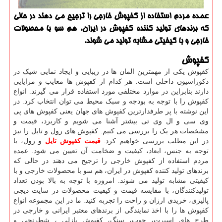
عمده مردم استفاده از كفپوش خارجی را ترجیح می دهند در حالی
كه برندهای تولید كننده كفپوش در ایران، هم سو با محصولات
خارجی و با كیفیتی مشابه تولید می شوند.
کفپوش
کفپوش یکی از مهمترین المان ها در زیبایی و ایجاد نمایی شیک در
دکوراسیون داخلی است. هر کدام از کفپوش ها معایب و مزایایی
دارند بنابراین در موارد مختلفی مورد استفاده قرار می گیرند. انواع
کفپوش را با توجه به بودجه و سبک محیط می توان انتخاب کرد. در
این نوشته با پر طرفدارترین کفپوش های جهان یعنی کفپوش های پی
وی سی و ال وی تی بیشتر آشنا می شویم و کاربرد، قیمت و
مشخصات هر یک را بررسی می کنیم. کفپوش های رول و تایل را نیز
در این مطلب بررسی خواهیم کرد
.
قیمت کفپوش تایل
و رول، با
توجه به جنس، ابعاد، کیفیت و ضخامت آن تعیین می شود. عمده
مردم استفاده از کفپوش خارجی را ترجیح می دهند در حالی که
برندهای تولید کننده کفپوش در ایران، هم سو با محصولات خارجی و با
کیفیتی مشابه تولید می شوند. امروزه با توجه به بالا بودن تعداد
تولیدکنندگان، با مقایسه قیمت و کیفیت محصولات در سایت دیجی
پالیزی، خریدی ارزان و راحت را تجربه کنید. ما در این مجموعه انواع
کفپوش ها را با اخذ نمایندگی از برندهای معتبر ایرانی و خارجی در
طرح های اسپرت، چوب، سنگ، کفپوش پازلی ، شطرنجی و