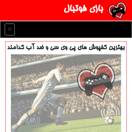
بازی فوتبال
منو
بهترین كفپوش های پی وی سی و ضد آب كدامند