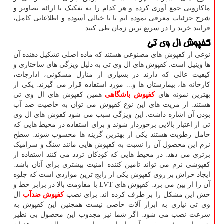
ماکارونی جمع آوری کرده و هر کدام را به تفکیک با ارائه تصاویر و
شرح جزئیات معرفی نموده ایم تا با خیالی آسوده و اطلاعاتی کامل،
فرایند خرید را در سریع ترین زمان طی کنید.
کفپوش ال وی تی
نوعی از کفپوش های مصنوعی هستند که ماده اصلی تشکیل دهنده آن
ها وینیل است. کفپوش های ال وی تی به دلیل ویژگی های ساختاری و
کیفیت عالی که دارند در بسیاری از منازل مسکونی، ادارجات،
کارخانه ها، بیمارستان ها و... مورد استفاده قرار می گیرند. یکی از
بهترین نمونه های
کفپوش باشگاهی
همین کفپوش های ال وی تی
هستند. از مزیت های این نوع کفپوش می توان به خاصیت ضد آب
بودن آن اشاره داشت. این ویژگی سبب می شود کفوش های ال وی
تی از اعتبار بالایی برخوردار شوند و برای استفاده در محیط هایی که
حامل رطوبت هستند یکی از بهترین گزینه ها محسوب شوند. سطح
نرم این محصول آن را نسبت به کفپوش هایی مانند سنگ و سرامیک
برتری می دهد. در محیط هایی که کودکان تردد می کنند استفاده از
کفپوشی نرم می تواند تامین کننده امنیت بیشتری برای آنان باشد.
ایجاد خراش بر روی کفپوش یکی از رایج ترین مواردی است که جلوه
آن را از بین می برد. کفپوش های
LVT
با مقاومت بالا در برابر خط و
خش این مشکل را بر طرف کرده اند. برای نصب
کفپوش ضدآب
ال
وی تی نیازی به ابزار آلات خاصی نیست همچنین این کفپوش به
سرعت نصب می شود. اگر شما نیز مجذوب این محصول بی نظیر