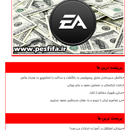
پربیننده ترین ها
واکنش مدیرعامل سابق پرسپولیس به بازگشت و مذاکره با اسکوچیچ به همراه عکس
باخت ازبکستان در نخستین حضور در جام جهانی
جدایی شهریار مغانلو از کلباء
می خواهیم ایران را ببریم و به عنوان صدرنشین صعود نماییم
پربحث ترین ها
میزبانی استقلال در آسیا به امارات می رسد؟