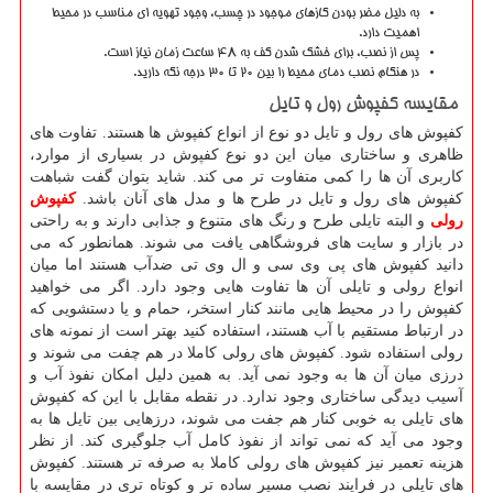
به دلیل مضر بودن گازهای موجود در چسب، وجود تهویه ای مناسب در محیط
اهمیت دارد.
پس از نصب، برای خشک شدن کف به 48 ساعت زمان نیاز است.
در هنگام نصب دمای محیط را بین 20 تا 30 درجه نگه دارید.
مقایسه کفپوش رول و تایل
کفپوش های رول و تایل دو نوع از انواع کفپوش ها هستند. تفاوت های
ظاهری و ساختاری میان این دو نوع کفپوش در بسیاری از موارد،
کاربری آن ها را کمی متفاوت تر می کند. شاید بتوان گفت شباهت
کفپوش های رول و تایل در طرح ها و مدل های آنان باشد.
کفپوش
رولی
و البته تایلی طرح و رنگ های متنوع و جذابی دارند و به راحتی
در بازار و سایت های فروشگاهی یافت می شوند. همانطور که می
دانید کفپوش های پی وی سی و ال وی تی ضدآب هستند اما میان
انواع رولی و تایلی آن ها تفاوت هایی وجود دارد. اگر می خواهید
کفپوش را در محیط هایی مانند کنار استخر، حمام و یا دستشویی که
در ارتباط مستقیم با آب هستند، استفاده کنید بهتر است از نمونه های
رولی استفاده شود. کفپوش های رولی کاملا در هم چفت می شوند و
درزی میان آن ها به وجود نمی آید. به همین دلیل امکان نفوذ آب و
آسیب دیدگی ساختاری وجود ندارد. در نقطه مقابل با این که کفپوش
های تایلی به خوبی کنار هم جفت می شوند، درزهایی بین تایل ها به
وجود می آید که نمی تواند از نفوذ کامل آب جلوگیری کند. از نظر
هزینه تعمیر نیز کفپوش های رولی کاملا به صرفه تر هستند. کفپوش
های تایلی در فرایند نصب مسیر ساده تر و کوتاه تری در مقایسه با