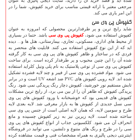
شده اید و قصد خرید آن را دارید، سایت دیجی پالیزی به عنوان
مرجعی معتبر با ارائه قیمتی مناسب برای خرید کفپوش، شما را در
این امر یاری می کند.
کفپوش پی ­وی­ سی
شاید رایج ترین و پر طرفدارترین محصولی که امروزه به عنوان
کفپوش استفاده می شود،
کفپوش پی وی سی
باشد. حتما در بسیاری
از محیط های اداری، مسکونی، تجاری، بیمارستانی، هتل ها و... دیده
اید که از این نوع کفپوش استفاده می کنند. قابلیت های منحصر به
فردی که در ساختار و ظاهر کفپوش های پی وی سی به کار گرفته
شده آن را این چنین محبوب و پر طرفدار کرده است. برای ساخت
کفپوش پی وی سی از نوعی پلاستیک به نام پلی ونیل کلراید استفاده
می شود. مواد فشرده پی وی سی از فیبر و چند لایه فشرده تشکیل
شده اند. لایه رویی کفپوش های
PVC
ضد اشعه
UV
است و در برابر
تابش مستقیم نور خورشید، کفپوش دچار رنگ پریدگی نمی شود. رنگ
پریدگی کفپوش که ظاهر آن را از بین می برد، از رایج ترین مشکلات
کفپوش های قدیمی بود که خوشبختانه با ورود کفپوش های پی وی
سی نسل جدیدی از کفپوش ها به بازار معرفی شد. لایه بعدی لایه
طرح و سومین لایه، که همان لایه اصلی است از جنس پی وی سی
ساخته شده است. لایه زیرین نیز به زیر کفپوش چسبیده و مانع
انحراف آن می شود. کلکسیونی جذاب از انواع کفپوش های پی وی
سی را در طرح و رنگ های متنوع و دلنشین، می توانید در فروشگاه
اینترنتی دیجی پالیزی به همراه مشخصات فنی و قیمت مشاهده کرده