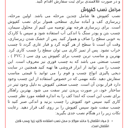
و در صورت علاقمندی برای ثبت سفارش اقدام کنید.
مراحل نصب کفپوش
نصب کفپوش ها شامل چندین مرحله می باشد. اولین مرحله،
زیرسازی کف و آماده سازی سطحی هموار برای نصب کفپوش
است. برای زیرسازی هرچه بهتر توصیه می کنیم از محلول سیمان،
چسب بتن و پودر سنگ با اندکی آب استفاده شود و سپس با کاردک
به خوبی سطح را صاف و هموار کنید. پس از خشک شدن زیرسازی،
وقت آن است تا سطح از هر گونه گرد و قبار عاری گردد تا چسب
خراب نشود. پس از تمیز کاری می توان سطح را چسب کاری کرد.
بهترین و مناسب ترین چسب برای کفپوش پی وی سی (
PVC
) ،
چسب صنعتی می باشد که به چسب فوری نیز معروف است. این
چسب را می توانید از ابزار فروشی ها تهیه کنید همچنین در سایت
دیجی پالیزی انواع چسب و فوم را می توانید با قیمتی مناسب
سفارش دهید. نکته مهمی که در خصوص استفاده از این چسب وجود
دارد فرار بودن آن است. چسب صنعتی کفپوش به دلیل وجود تینر در
ساختار خود، در صورت پریدن تینر سفت می شود. بهترین راهکار
برای نصب این است که ابتدا کف را به اندازه قطعه مورد نظر چسب
کاری کنید سپس خود کفپوش را چسب بزنید و اندکی صبر کنید تا
چسب سفت شود سپس کفپوش را بر روی کف قرار دهید. رعایت
نکات زیر را در هنگام نصب جدی بگیرید:
از مواد اشتعال زا مانند سیگار در محل نصب استفاده نکنید زیرا چسب قابل
اشتعال است.