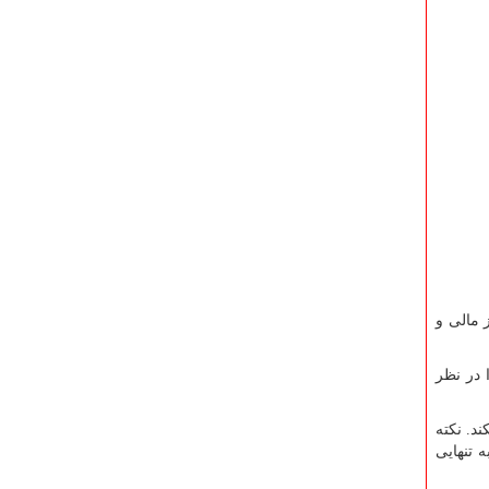
 مالی و
 در نظر
د. نکته
ه تنهایی