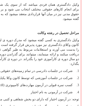
وکیل دادگستری همان فردی میباشد که از سوی یک ش
برای انجام کارهای حقوقی مختلف انتخاب می شود و بر 
حقوق مدنی نیز در میان آنها قراردادی منعقد میشود که به 
گفته میشود.
مراحل تحصیل در رشته وکالت
وکیل دادگستری به کسی گفته میشود که مدرک دوره ی لیس
کانون وکلای دادگستری نیز مورد پذیرش قرار گرفته است و
را بدست می آورند و استعلامات مربوط به ظیر گواهی عدم ا
دریافت میکنند و ارائه مینمایند، میتوانند برای گذراندن 
دو سال دوره ی کارآموزی خود را بگذراند. در دوره ی کارآم
بگذارد:
1. شرکت در جلسات دادرسی در تمام زمینه‌های حقوقی.
2. شرکت در جلسات آموزشی که توسط کانون وکلا یکبار در هفته برگزار می‌شوند.
3. کسب نمره قبولی در آزمون مهارت‌های کامپیوتری (
cdl
4. شرکت در آزمونی به نام اختبار
توجه: در آزمون اختبار که دارای دو بخش شفاهی و کتبی می