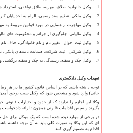
1. وکیل خانواده: طلاق، مهریه، طلاق توافقی، استرداد جهیزیه، نفقه، حضانت کودکان، انحصار وراثت و ...
2. وکیل ملکی: تنظیم سند رسمی، الزام به اخذ پایان کار، وقف، سرقفلی، قرارداد اجاره و ...
3. وکیل مهاجرت: راهنمایی در مورد قوانین مربوط به مهاجرت و شرایط آن
4. وکیل مالیاتی: جلوگیری از جرائم و محکومیت های مالیاتی و...
5. وکیل ثبت احوال: تغییر نام و نام خانوادگی، حذف نام همسر از شناسنامه پس از طلاق، اخذ گواهی فوت و ...
6. وکیل شرکتی: ثبت شرکت، ضمانت نامه‌های بانکی، تشکیل پرونده مالیاتی و ...
7. وکیل چک و سفته: رسیدگی به چک و سفته برگشتی و.......
تعهدات وکیل دادگستری
توجه داشته باشید که بر اساس قانون کشور ما در هر زما
جانی) وارد شود و مشخص شود که وکیل سبب بوجود آمدن آ
وکلا این اجازه را ندارند که از حدود و اختیارات قانون
بگیرند و سپس اقدامات قانونی همچون : ارائه دادخواست و د
در برخی از موارد دیده شده است که یک موکل برای حل مشک
ای که این وکلا به صورت کلی باید به آن توجه داشته باشند 
اقدام به تصمیم گیری کنند.