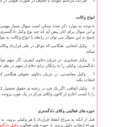
5. شرکت مراسم سوگند یا تحلیف در صورت قبولی در ازمون اختبارو سوگند یاد کردن به صورت رسمی به عنوان وکیل پایه یک دادگستری.
انواع وکالت
با توجه به موارد ذکر شده ممکن است سوال بسیار مهمی ب
و این سوال برای انان پیش آید که چند نوع وکیل دادگستری 
پاسخ به این سوال می توان در رابطه با انواع وکالت به موا
1. وکیل انتخابی: هنگامی که موکل در طی قرارداد وکالت
میکند.
2. وکیل تسخیری: در جریان دعاوی کیفری، اگر متهم نتوان
دادگستری، وکیلی را به رایگان برای دفاع از متهم در نظر 
3. وکیل معاضدتی: در جریان دعاوی حقوقی هنگامی که م
انتخاب یکند.
4. وکیل اتفاقی: اگر یک فرد در رشته ی حقوق تحصیل کرد
را با کسب اجازه از کانون وکلای مرکز در یک مورد پرونده 
حوزه های فعالیتی وکلای دادگستری
قبل از آنکه به سراغ انعقاد قرارداد با هر وکیلی بروید،
سراغ انتخاب وکیل بروید. از حوزه های فعالیت
وکیل دادگس