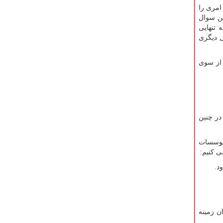
امری را
ین سوال
 تنهایی
ل دیگری
 از سوی
در چنین
 موسسات
 کنیم:
ن زمینه