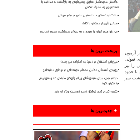
واکنش مدیرعامل سابق پرسپولیس به بازگشت و مذاکره با
اسکوچیچ به همراه عکس
باخت ازبکستان در نخستین حضور در جام جهانی
جدایی شهریار مغانلو از کلباء
می خواهیم ایران را ببریم و به عنوان صدرنشین صعود نماییم
پربحث ترین ها
ر آزمون
ی قبولی
میزبانی استقلال در آسیا به امارات می رسد؟
 را نیز
پیروزی استقلال مقابل همنام خوزستانی در دیداری تدارکاتی
تا حدود
 پشت سر
دردسر جدید برای سرخپوشان پیام بازیکن مازادی که پرسپولیس
را نگران کرد!
نتیجه گیری تیم فوتبال امید اهمیت ویژه ای دارد
جدیدترین ها