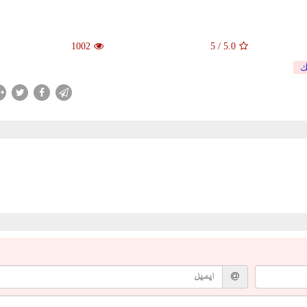
1002
5
/
5.0
ك