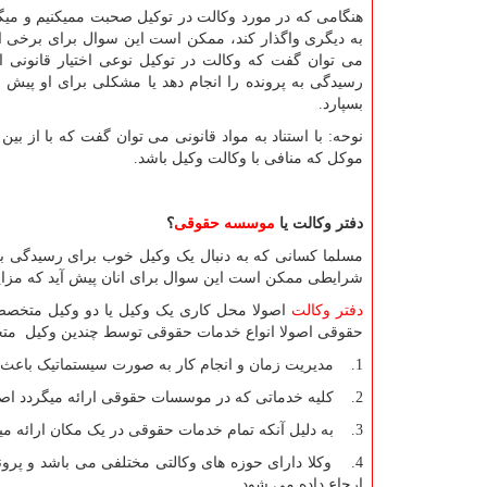
هنگامی که در مورد وکالت در توکیل صحبت ممیکنیم و میگو
به دیگری واگذار کند، ممکن است این سوال برای برخی از
می توان گفت که وکالت در توکیل نوعی اختیار قانونی ا
رسیدگی به پرونده را انجام دهد یا مشکلی برای او پیش ا
بسپارد.
نوحه: با استناد به مواد قانونی می توان گفت که با از ب
موکل که منافی با وکالت وکیل باشد.
دفتر وکالت یا
موسسه حقوقی
؟
مسلما کسانی که به دنبال یک وکیل خوب برای رسیدگی به
شرایطی ممکن است این سوال برای انان پیش آید که مزا
دفتر وکالت
اصولا محل کاری یک وکیل یا دو وکیل متخصص 
حقوقی اصولا انواع خدمات حقوقی توسط چندین وکیل متخ
1. مدیریت زمان و انجام کار به صورت سیستماتیک باعث میشود تا هم کیفیت ارائه خدمات بالا برود و هم هزینه و زمان افراد از دست نرود.
2. کلیه خدماتی که در موسسات حقوقی ارائه میگردد اصولا دارای تعرفه ی خاصی می باشد.
3. به دلیل آنکه تمام خدمات حقوقی در یک مکان ارائه میگردد، روند پیگیری و رسیدگی به پرونده با سرعت بیشتری انجام میشود.
4. وکلا دارای حوزه های وکالتی مختلفی می باشد و پرون
ارجاع داده می شود.