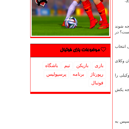
جه شوند
است؟ در
 انتخاب
موضوعات بازی فوتبال
ن وکلای
بازی
بازیكن
تیم
باشگاه
رپورتاژ
برنامه
پرسپولیس
کیلی را
فوتبال
رجه یکش
 سپس به