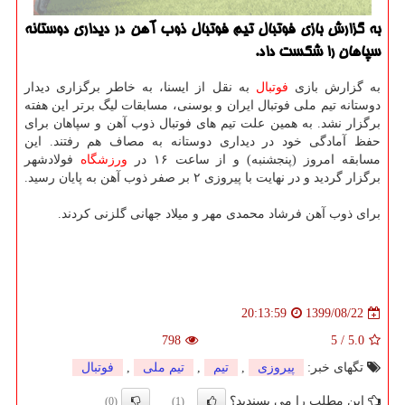
به گزارش بازی فوتبال تیم فوتبال ذوب آهن در دیداری دوستانه
سپاهان را شكست داد.
به گزارش بازی
فوتبال
به نقل از ایسنا، به خاطر برگزاری دیدار
دوستانه تیم ملی فوتبال ایران و بوسنی، مسابقات لیگ برتر این هفته
برگزار نشد. به همین علت تیم های فوتبال ذوب آهن و سپاهان برای
حفظ آمادگی خود در دیداری دوستانه به مصاف هم رفتند. این
مسابقه امروز (پنجشنبه) و از ساعت ۱۶ در
ورزشگاه
فولادشهر
برگزار گردید و در نهایت با پیروزی ۲ بر صفر ذوب آهن به پایان رسید.
برای ذوب آهن فرشاد محمدی مهر و میلاد جهانی گلزنی کردند.
1399/08/22
20:13:59
798
5
/
5.0
تگهای خبر:
پیروزی
,
تیم
,
تیم ملی
,
فوتبال
این مطلب را می پسندید؟
(0)
(1)