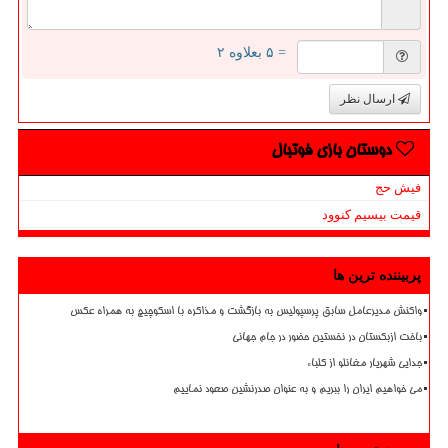
= ۵ بعلاوه ۲
ارسال نظر
دوستان بازی فوتبال
فیش حج
قیمت بیسیم کنوود
پربیننده ترین ها
واکنش مدیرعامل سابق پرسپولیس به بازگشت و مذاکره با اسکوچیچ به همراه عکس
باخت ازبکستان در نخستین حضور در جام جهانی
جدایی شهریار مغانلو از کلباء
می خواهیم ایران را ببریم و به عنوان صدرنشین صعود نماییم