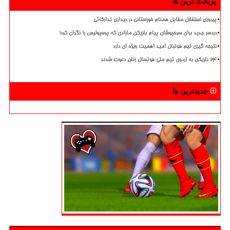
پربحث ترین ها
پیروزی استقلال مقابل همنام خوزستانی در دیداری تدارکاتی
دردسر جدید برای سرخپوشان پیام بازیکن مازادی که پرسپولیس را نگران کرد!
نتیجه گیری تیم فوتبال امید اهمیت ویژه ای دارد
۲۴ بازیکن به اردوی تیم ملی فوتسال زنان دعوت شدند
جدیدترین ها