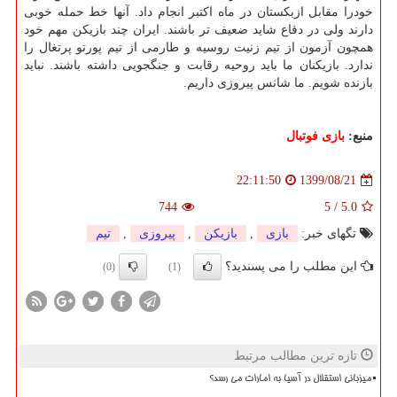
خودرا مقابل ازبکستان در ماه اکتبر انجام داد. آنها خط حمله خوبی
دارند ولی در دفاع شاید ضعیف تر باشند. ایران چند بازیکن مهم خود
همچون آزمون از تیم زنیت روسیه و طارمی از تیم پورتو پرتغال را
ندارد. بازیکنان ما باید روحیه رقابت و جنگجویی داشته باشند. نباید
بازنده شویم. ما شانس پیروزی داریم.
منبع:
بازی فوتبال
1399/08/21
22:11:50
744
5
/
5.0
تگهای خبر:
بازی
,
بازیكن
,
پیروزی
,
تیم
این مطلب را می پسندید؟
(0)
(1)
تازه ترین مطالب مرتبط
میزبانی استقلال در آسیا به امارات می رسد؟