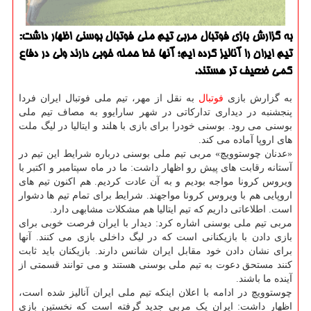
به گزارش بازی فوتبال مربی تیم ملی فوتبال بوسنی اظهار داشت:
تیم ایران را آنالیز كرده ایم؛ آنها خط حمله خوبی دارند ولی در دفاع
كمی ضعیف تر هستند.
به گزارش بازی
فوتبال
به نقل از مهر، تیم ملی فوتبال ایران فردا
پنجشنبه در دیداری تدارکاتی در شهر سارایوو به مصاف تیم ملی
بوسنی می رود. بوسنی خودرا برای بازی با هلند و ایتالیا در لیگ ملت
های اروپا آماده می کند.
«عدنان چوستوویچ» مربی تیم ملی بوسنی درباره شرایط این تیم در
آستانه رقابت های پیش رو اظهار داشت: ما در ماه سپتامبر و اکتبر با
ویروس کرونا مواجه بودیم و به آن عادت کردیم. هم اکنون تیم های
اروپایی هم با ویروس کرونا مواجهند. شرایط برای تمام تیم ها دشوار
است. اطلاعاتی داریم که تیم ایتالیا هم مشکلات مشابهی دارد.
مربی تیم ملی بوسنی اشاره کرد: دیدار با ایران فرصت خوبی برای
بازی دادن با بازیکنانی است که در لیگ داخلی بازی می کنند. آنها
برای نشان دادن خود مقابل ایران شانس دارند. بازیکنان باید ثابت
کنند مستحق دعوت به تیم ملی بوسنی هستند و می توانند قسمتی از
آینده ما باشند.
چوستوویچ در ادامه با اعلان اینکه تیم ملی ایران آنالیز شده است،
اظهار داشت: ایران یک مربی جدید گرفته است که نخستین بازی