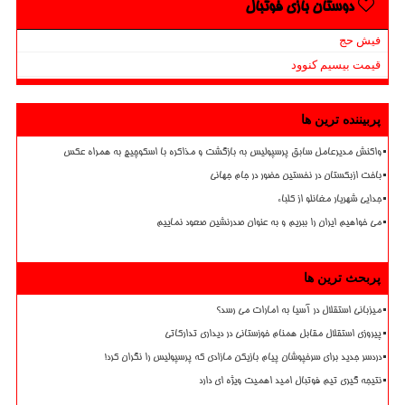
دوستان بازی فوتبال
فیش حج
قیمت بیسیم کنوود
پربیننده ترین ها
واکنش مدیرعامل سابق پرسپولیس به بازگشت و مذاکره با اسکوچیچ به همراه عکس
باخت ازبکستان در نخستین حضور در جام جهانی
جدایی شهریار مغانلو از کلباء
می خواهیم ایران را ببریم و به عنوان صدرنشین صعود نماییم
پربحث ترین ها
میزبانی استقلال در آسیا به امارات می رسد؟
پیروزی استقلال مقابل همنام خوزستانی در دیداری تدارکاتی
دردسر جدید برای سرخپوشان پیام بازیکن مازادی که پرسپولیس را نگران کرد!
نتیجه گیری تیم فوتبال امید اهمیت ویژه ای دارد