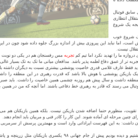
لال در دهه ۵۰ و مرد سال سابق فوتبال
تقلال انتظاری
یجه یک شروع
 یک شروع خوب
زش است، اما نباید این پیروزی بیش از اندازه بزرگ جلوه داده شود چون در ا
قلال نیست.
روازه ما را تهدید نکرد اما تیم کم
تجربه
مس رفسنجان هم در یکی دو نوبت ن
جربه تر از عمق دفاع لطمه پذیر باشد. مدافعان میانی ما تک به تک بسیار عالی 
اید فقط عارف غلامی قدری خاصیت پوششی بیشتری نسبت به دیگران داشته با
ک بازیکن پوششی با هوش بالا باشد که قدرت رهبری در این منطقه را داشت
ن منطقه داشت و سال پیش هم روزبه چشمی همین خاصیت را داشت. باید صبر ن
 فوتبال می رسند که قادر به رهبری خط دفاعی باشند. اما آنچه که من در همین ب
ت، منظورم حتما اضافه شدن بازیکن نیست. بلکه همین بازیکنان هم می تو
چنین مرحله ای آماده شوند. این کار را کادر فنی و مربیان باید انجام دهند.
ن داشت: به این فهرست ایراداتی وارد است و مهمترین پرسش از سرمربی 
وی اضافه کرد: ما تجربه مشابهی در سال های گذشته داشتیم و دیده بودیم پیش از جام جهانی ۹۸ یکسری بازیکنان 