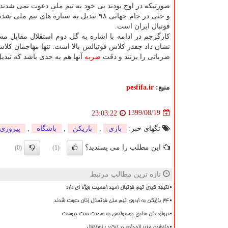
صورتیکه در اوج بودند بی خود به تیم ملی دعوت نمی شدند ا
و حتی در جام جهانی ۹۸ تبدیل به ستاره
فوتبال ایران است.
کارگرجم در ادامه با اشاره به گل دوم استقلال مقابل 
نشان داد چقدر کلاس فوتبالش بالا است. تنها مهاجمان کلا
ضرباتی را بزنند و دقت
ضربه
آنها هم به حدی باشد که تبدی
منبع:
pesfifa.ir
1399/08/19
23:03:22
تگهای خبر:
بازی
,
بازیكن
,
باشگاه
,
پیروزی
این مطلب را می پسندید؟
(0)
(1)
تازه ترین مطالب مرتبط
نتیجه گیری تیم فوتبال امید اهمیت ویژه ای دارد
۲۴ بازیکن به اردوی تیم ملی فوتسال زنان دعوت شدند
دروازه بان سابق پرسپولیس به صنعت نفت پیوست
جانشین منیر الحدادی در ترکیب استقلال