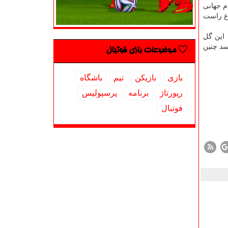
م جهانی
دفاع راست
 این گل
سد چنین
موضوعات بازی فوتبال
بازی
بازیكن
تیم
باشگاه
رپورتاژ
برنامه
پرسپولیس
فوتبال