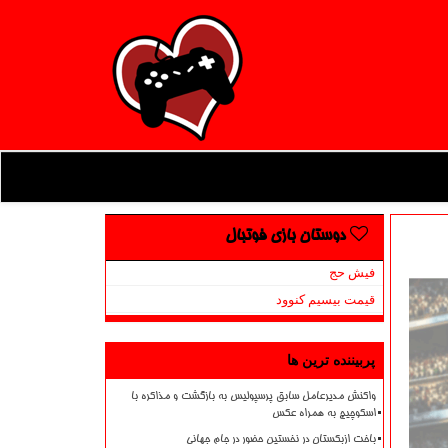
دوستان بازی فوتبال
فیش حج
قیمت بیسیم کنوود
پربیننده ترین ها
واکنش مدیرعامل سابق پرسپولیس به بازگشت و مذاکره با
اسکوچیچ به همراه عکس
باخت ازبکستان در نخستین حضور در جام جهانی