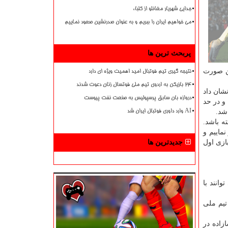
جدایی شهریار مغانلو از کلباء
می خواهیم ایران را ببریم و به عنوان صدرنشین صعود نماییم
پربحث ترین ها
ین صورت
نتیجه گیری تیم فوتبال امید اهمیت ویژه ای دارد
۲۴ بازیکن به اردوی تیم ملی فوتسال زنان دعوت شدند
شان داد
دروازه بان سابق پرسپولیس به صنعت نفت پیوست
و در حد
شد.
AI وارد داوری فوتبال ایران شد
ه باشد.
ماییم و
ازی اول
جدیدترین ها
انند با
تیم ملی
مثل زرینچه و پاشازاده در