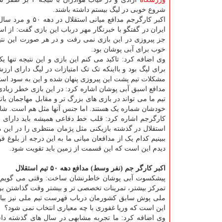
شروع خوبی در لیگ بیستم داشته باشند.
اکبر کارگرجم مدافع میانی استق
ایران در گفتگو با خبرنگار مهر درباب این بازی گفت: از اس
جز پیروزی در این بازی نمی رفت و در هر صورت این نت
خوب برای آبی پوشان بود.
وی اضافه کرد: تاکید می کنم این بازی و این نتیجه تنها
برای لیگ بود و بااینکه تک تک امتیازات در لیگ دارای ار
مشکلات تیم پشت این پیروزی پنهان شده و این به سود است
مدافع اسبق آبی پوشان اشاره کرد: در این بازی خطر زیادی د
تیم ما می تواند در بازی های بزرگ تر و مقابل مهاجمان بات
خودشان شماره یک هستند. اما جنس آنها مثل هم است. ش
کارگرجم اشاره کرد: قلب خط دفاعی همیشه باید دارای ی
استقلال در گذشته بازیکنی مثل پژمان منتظری را در ای
ببینیم کدام یک از مدافعان میانی ما به این درجه از بلوغ
دیدم این است که این قسمت از زمین باید تقویت شود.
اکبر کارگر جم (نفر وسط) مدافع دهه ۵۰ تیم استقلال
پیشکسوت آبی پوشان خاطرنشان ساخت: وقتی می گویم تقوی
تمرکز بیشتر، تمرینات تخصصی تر و بیشتر وقت گذاشتن برای 
ملی پوش سابق کشورمان درباب فهرست تیم ملی نیز بیا
این است که وریا غفوری با چه معیاری انتخاب نمی شود؟