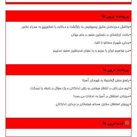
پربیننده ترین ها
واکنش مدیرعامل سابق پرسپولیس به بازگشت و مذاکره با اسکوچیچ به همراه عکس
باخت ازبکستان در نخستین حضور در جام جهانی
جدایی شهریار مغانلو از کلباء
می خواهیم ایران را ببریم و به عنوان صدرنشین صعود نماییم
پربحث ترین ها
پاسخ منفی گواردیولا به قهرمان آسیا!
تیم ملی زنان در انتظار فیفادی دو بازی تدارکاتی و یک سؤال در رابطه با نیمکت
میزبانی استقلال در آسیا به امارات می رسد؟
پیروزی استقلال مقابل همنام خوزستانی در دیداری تدارکاتی
جدیدترین ها