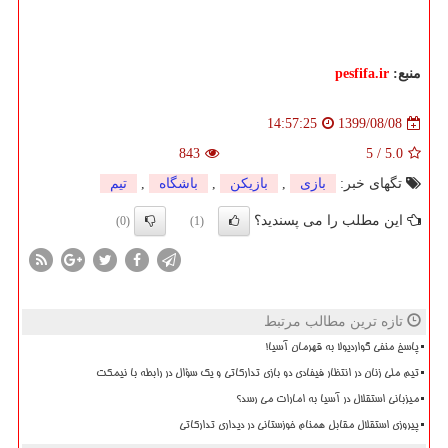
منبع:
pesfifa.ir
1399/08/08
14:57:25
843
5
/
5.0
تگهای خبر:
بازی
,
بازیكن
,
باشگاه
,
تیم
این مطلب را می پسندید؟
(0)
(1)
تازه ترین مطالب مرتبط
پاسخ منفی گواردیولا به قهرمان آسیا!
تیم ملی زنان در انتظار فیفادی دو بازی تدارکاتی و یک سؤال در رابطه با نیمکت
میزبانی استقلال در آسیا به امارات می رسد؟
پیروزی استقلال مقابل همنام خوزستانی در دیداری تدارکاتی