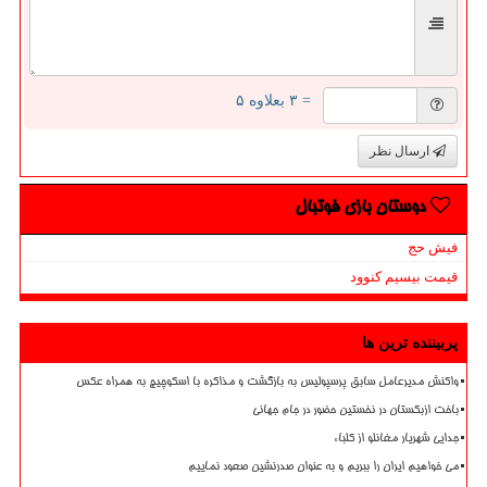
= ۳ بعلاوه ۵
ارسال نظر
دوستان بازی فوتبال
فیش حج
قیمت بیسیم کنوود
پربیننده ترین ها
واکنش مدیرعامل سابق پرسپولیس به بازگشت و مذاکره با اسکوچیچ به همراه عکس
باخت ازبکستان در نخستین حضور در جام جهانی
جدایی شهریار مغانلو از کلباء
می خواهیم ایران را ببریم و به عنوان صدرنشین صعود نماییم