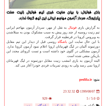
بازی فوتبال: با بیان سایت خبری تیم فوتبال زنیت سنت
پترزبورگ، سردار آزمون مهاجم ایرانی این تیم كرونا ندارد.
به گزارش بازی
فوتبال
به نقل از مهر، سردار آزمون مهاجم ایرانی
تیم زنیت روسیه از چند روز پیش به سبب مشکوک بودن به مبتلاشدن
به ویروس کرونا در قرنطینه قرار گرفت.
با این حال سایت این
باشگاه
روسی قبل از دیدار این تیم مقابل
دورتموند آلمان در لیگ قهرمانان اروپا اعلام نمود آزمون کرونا ندارد.
آزمون مشکلی در گلوی خود داشته است و تست کرونای مجدد این
بازیکن منفی شده است.
البته آزمون به بازی امشب زنیت مقابل دورتموند در لیگ قهرمانان
اروپا نمی رسد ولی به زودی تمرینات فردی خودرا آغاز می کند.
منبع:
pesfifa.ir
1399/08/07
23:32:32
929
5
/
5.0
تگهای خبر:
بازی
,
بازیكن
,
باشگاه
,
تیم