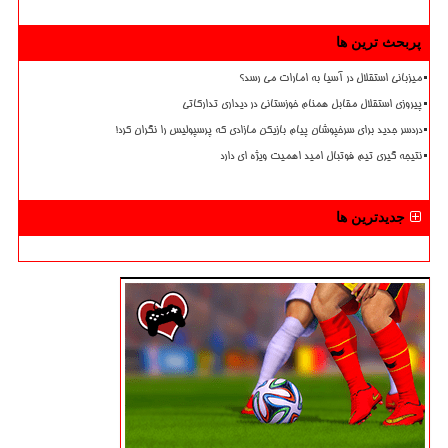
پربحث ترین ها
میزبانی استقلال در آسیا به امارات می رسد؟
پیروزی استقلال مقابل همنام خوزستانی در دیداری تدارکاتی
دردسر جدید برای سرخپوشان پیام بازیکن مازادی که پرسپولیس را نگران کرد!
نتیجه گیری تیم فوتبال امید اهمیت ویژه ای دارد
جدیدترین ها