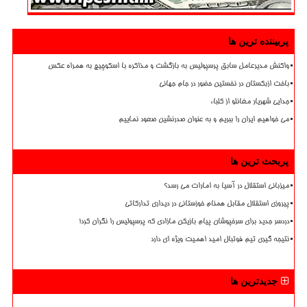
پربیننده ترین ها
واکنش مدیرعامل سابق پرسپولیس به بازگشت و مذاکره با اسکوچیچ به همراه عکس
باخت ازبکستان در نخستین حضور در جام جهانی
جدایی شهریار مغانلو از کلباء
می خواهیم ایران را ببریم و به عنوان صدرنشین صعود نماییم
پربحث ترین ها
میزبانی استقلال در آسیا به امارات می رسد؟
پیروزی استقلال مقابل همنام خوزستانی در دیداری تدارکاتی
دردسر جدید برای سرخپوشان پیام بازیکن مازادی که پرسپولیس را نگران کرد!
نتیجه گیری تیم فوتبال امید اهمیت ویژه ای دارد
جدیدترین ها