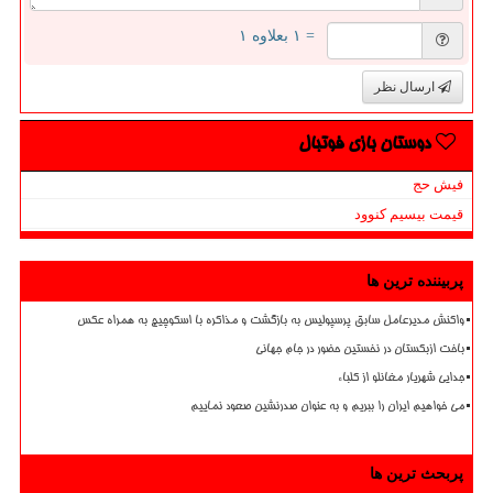
= ۱ بعلاوه ۱
ارسال نظر
دوستان بازی فوتبال
فیش حج
قیمت بیسیم کنوود
پربیننده ترین ها
واکنش مدیرعامل سابق پرسپولیس به بازگشت و مذاکره با اسکوچیچ به همراه عکس
باخت ازبکستان در نخستین حضور در جام جهانی
جدایی شهریار مغانلو از کلباء
می خواهیم ایران را ببریم و به عنوان صدرنشین صعود نماییم
پربحث ترین ها