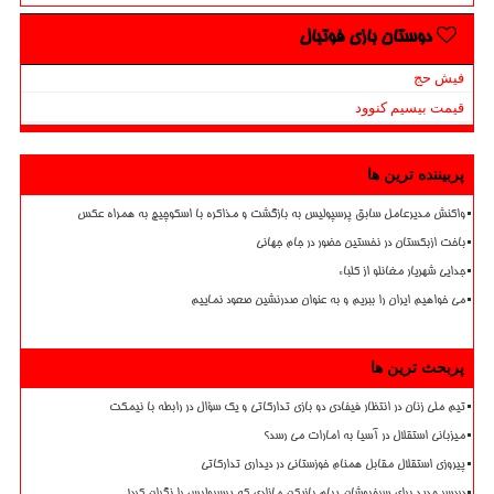
دوستان بازی فوتبال
فیش حج
قیمت بیسیم کنوود
پربیننده ترین ها
واکنش مدیرعامل سابق پرسپولیس به بازگشت و مذاکره با اسکوچیچ به همراه عکس
باخت ازبکستان در نخستین حضور در جام جهانی
جدایی شهریار مغانلو از کلباء
می خواهیم ایران را ببریم و به عنوان صدرنشین صعود نماییم
پربحث ترین ها
تیم ملی زنان در انتظار فیفادی دو بازی تدارکاتی و یک سؤال در رابطه با نیمکت
میزبانی استقلال در آسیا به امارات می رسد؟
پیروزی استقلال مقابل همنام خوزستانی در دیداری تدارکاتی
دردسر جدید برای سرخپوشان پیام بازیکن مازادی که پرسپولیس را نگران کرد!