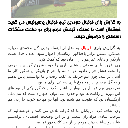
به گزارش بازی فوتبال سرمربی تیم فوتبال پرسپولیس می گوید:
خوشحال است با عملكرد تیمش مردم برای دو ساعت مشكلات
اقتصادی را فراموش كردند.
به گزارش بازی
فوتبال
به نقل از ایسنا،
یحیی گل محمدی درباره
عملکرد تیمش برابر پاختاکور ازبکستان اظهار نمود: لطف خدا، همت
بازیکن و دعای خیر هواداران مان بود که کمک کرد.
وی افزود: بازی سختی داشتیم. بازی را خوب شروع کردیم و حریف
را تحت فشار قرار دادیم. در ادامه با اخراج بازیکن پاختاکور کار ما
آسان تر شد، چون تیم حریف به عقب رفت و ما توانستیم پاس بدهیم
و به گل برسیم. در مجموع بازی سختی برای ما بود.
سرمربی تیم فوتبال پرسپولیس اشاره کرد: پاختاکور یکی از تیم های
این دوره از رقابت ها بود و حدودا می توان اظهار داشت که تیم ملی
ازبکستان بود که تقویت هم شده بود. آنها دو مهاجم خوب خارجی هم
داشتند.
وی اضافه کرد: بازیکنان ما فداکارانه تلاش می کنند و خوشحالیم که
موجب شادی هواداران شدیم و در این وضعیت اقتصادی، توانستیم
شاید دو ساعت ذهن مردم را از مشکلات دور نماییم.
سرمربی پرسپولیس در ادامه درباره ارزیابی اش از تیم النصر