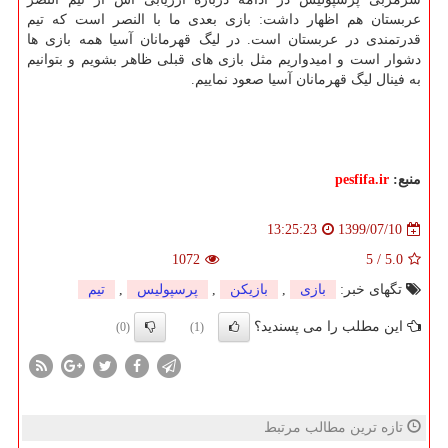
عربستان هم اظهار داشت: بازی بعدی ما با النصر است که تیم
قدرتمندی در عربستان است. در لیگ قهرمانان آسیا همه بازی ها
دشوار است و امیدواریم مثل بازی های قبلی ظاهر بشویم و بتوانیم
به فینال لیگ قهرمانان آسیا صعود نماییم.
منبع:
pesfifa.ir
1399/07/10
13:25:23
1072
5
/
5.0
تگهای خبر:
بازی
,
بازیكن
,
پرسپولیس
,
تیم
این مطلب را می پسندید؟
(0)
(1)
تازه ترین مطالب مرتبط