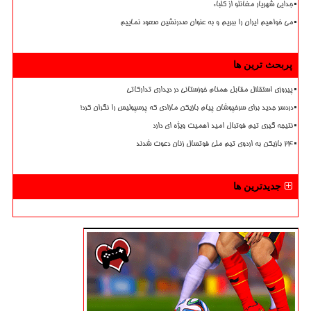
جدایی شهریار مغانلو از کلباء
می خواهیم ایران را ببریم و به عنوان صدرنشین صعود نماییم
پربحث ترین ها
پیروزی استقلال مقابل همنام خوزستانی در دیداری تدارکاتی
دردسر جدید برای سرخپوشان پیام بازیکن مازادی که پرسپولیس را نگران کرد!
نتیجه گیری تیم فوتبال امید اهمیت ویژه ای دارد
۲۴ بازیکن به اردوی تیم ملی فوتسال زنان دعوت شدند
جدیدترین ها