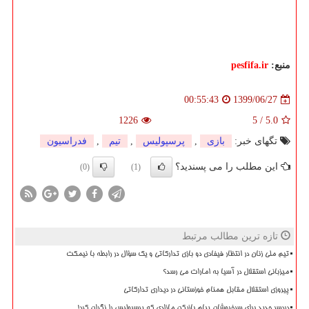
منبع:
pesfifa.ir
1399/06/27
00:55:43
1226
5
/
5.0
تگهای خبر:
بازی
,
پرسپولیس
,
تیم
,
فدراسیون
این مطلب را می پسندید؟
(0)
(1)
تازه ترین مطالب مرتبط
تیم ملی زنان در انتظار فیفادی دو بازی تدارکاتی و یک سؤال در رابطه با نیمکت
میزبانی استقلال در آسیا به امارات می رسد؟
پیروزی استقلال مقابل همنام خوزستانی در دیداری تدارکاتی
دردسر جدید برای سرخپوشان پیام بازیکن مازادی که پرسپولیس را نگران کرد!