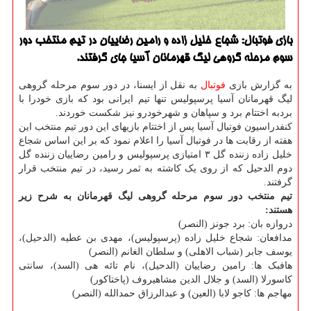
بازی فوتبال: شجاع خلیل زاده و رامین رضاییان در تیم منتخب دور
سوم مرحله گروهی لیگ قهرمانان آسیا جای گرفتند.
به گزارش بازی
فوتبال
به نقل از ایسنا، در دور سوم مرحله گروهی
لیگ قهرمانان آسیا پرسپولیس تنها تیم ایرانی بود که بازی خودرا با
بردبه اختتام برد و سپاهان و شهرخودرو نیز شکست خوردند.
کنفدراسیون فوتبال آسیا پس از اختتام بازیهای این دور تیم منتخب این
هفته از رقابت ها در فوتبال آسیا را اعلام نمود که بر این اساس شجاع
خلیل زاده زننده گل ۳ امتیازی پرسپولیس و رامین رضاییان زننده گل
دوم الدحیل که از روی یک کاشته به ثمر رسید، در تیم منتخب قرار
گرفتند.
تیم منتخب دور سوم مرحله گروهی لیگ قهرمانان به شرح زیر
هستند:
دروازه بان: برد جونز (النصر)
مدافعان: شجاع خلیل زاده (پرسپولیس)، مهدی بن عطیه (الدحیل)،
یوسف جابر (شباب الاهلی) و سلطان الغانم (النصر)
هافبک ها: رامین رضاییان (الدحیل)، نام تائه هی (السد)، سانتی
کاسورلا (السد) و جلال الدین مشاهیروف (پاختاکور)
مهاجم ها: کاجو لابا (العین) و عبدالرزاق حمدالله (النصر)