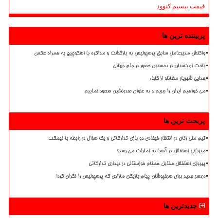
قیمت بیسیم کنوود
پربیننده ترین ها
واکنش مدیرعامل سابق پرسپولیس به بازگشت و مذاکره با اسکوچیچ به همراه عکس
باخت ازبکستان در نخستین حضور در جام جهانی
جدایی شهریار مغانلو از کلباء
می خواهیم ایران را ببریم و به عنوان صدرنشین صعود نماییم
پربحث ترین ها
تیم ملی زنان در انتظار فیفادی دو بازی تدارکاتی و یک سؤال در رابطه با نیمکت
میزبانی استقلال در آسیا به امارات می رسد؟
پیروزی استقلال مقابل همنام خوزستانی در دیداری تدارکاتی
دردسر جدید برای سرخپوشان پیام بازیکن مازادی که پرسپولیس را نگران کرد!
جدیدترین ها