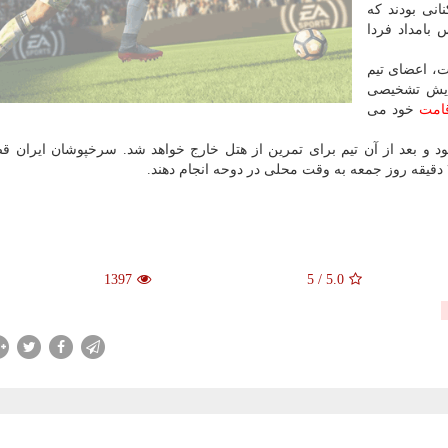
نی بودند که
 بامداد فردا
، اعضای تیم
مایش تشخیصی
امت
خود می
عد از آن تیم برای تمرین از هتل خارج خواهد شد. سرخپوشان ایران قصد
1397
5
/
5.0