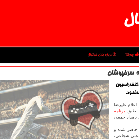
ال
رپورتاژ
درباره بازی فوتبال
عه سرخپوشان
كنفدراسیون
دنمود.
اعلام علیرضا
، طبق
برنامه
 بامداد جمعه،
حاضر شده و
 علی شجاعی،