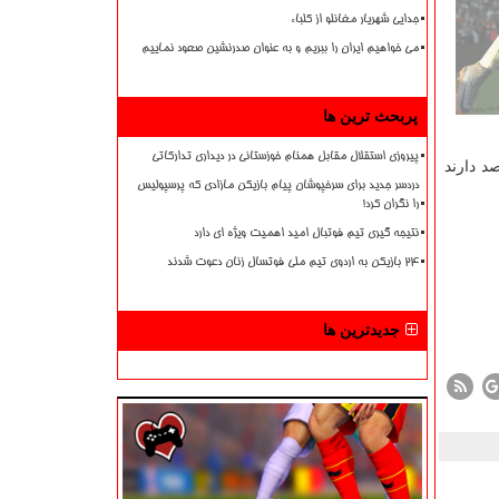
جدایی شهریار مغانلو از کلباء
می خواهیم ایران را ببریم و به عنوان صدرنشین صعود نماییم
پربحث ترین ها
پیروزی استقلال مقابل همنام خوزستانی در دیداری تدارکاتی
 دارند
دردسر جدید برای سرخپوشان پیام بازیکن مازادی که پرسپولیس
را نگران کرد!
نتیجه گیری تیم فوتبال امید اهمیت ویژه ای دارد
۲۴ بازیکن به اردوی تیم ملی فوتسال زنان دعوت شدند
جدیدترین ها