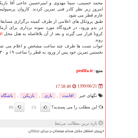
محمد حسینی، سینا مهدوی و امیرحسین حاجی آقا بازیکنا
امروز زیر نظر کادر فنی تمرین کردند. کاروان پرسپولیس
عازم قطر می شود.
طبق پروتکل های اعلامی از طرف کمیته برگزاری مسابقات
در بدو ورود، در فرودگاه مورد نمونه برداری برای آز
کرونا قرار می گیرند و بعد از آن بلافاصله به هتل محل
اق
روند.
جواب تست ها ظرف چند ساعت مشخص و اعلام می شود و ب
نخستین تمرین خود پس از ورود به قطر را ساعت ۱۹ و ۳۰ دقیقه روز جمعه به وقت محلی در دوحه انجام دهند.
منبع:
pesfifa.ir
1399/06/21
17:58:40
تگهای خبر:
اقامت
,
بازی
,
بازیكن
,
باشگاه
این مطلب را می پسندید؟
(0)
(1)
تازه ترین مطالب مرتبط
پیروزی استقلال مقابل همنام خوزستانی در دیداری تدارکاتی