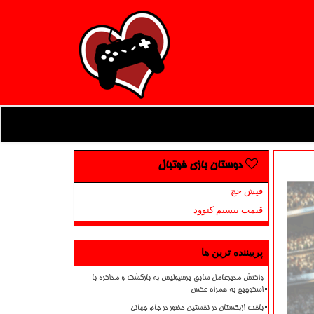
دوستان بازی فوتبال
فیش حج
قیمت بیسیم کنوود
پربیننده ترین ها
واکنش مدیرعامل سابق پرسپولیس به بازگشت و مذاکره با
اسکوچیچ به همراه عکس
باخت ازبکستان در نخستین حضور در جام جهانی