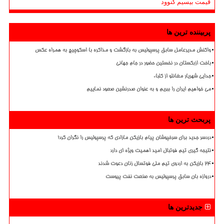
قیمت بیسیم کنوود
پربیننده ترین ها
واکنش مدیرعامل سابق پرسپولیس به بازگشت و مذاکره با اسکوچیچ به همراه عکس
باخت ازبکستان در نخستین حضور در جام جهانی
جدایی شهریار مغانلو از کلباء
می خواهیم ایران را ببریم و به عنوان صدرنشین صعود نماییم
پربحث ترین ها
دردسر جدید برای سرخپوشان پیام بازیکن مازادی که پرسپولیس را نگران کرد!
نتیجه گیری تیم فوتبال امید اهمیت ویژه ای دارد
۲۴ بازیکن به اردوی تیم ملی فوتسال زنان دعوت شدند
دروازه بان سابق پرسپولیس به صنعت نفت پیوست
جدیدترین ها