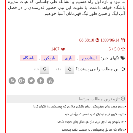
ما نبود و تازه اول راه هستیم و انشالله طی جلساتی که هیات مدیره
باشگاه خواهد داشت، با تقویت این تیم، حضور قدرتمندی را در فصل
آتی لیگ و همین طور لیگ قهرمانان آسیا خواهیم.
1399/06/14
08:38:10
1467
5
/
5.0
تگهای خبر:
استادیوم
,
بازی
,
بازیكن
,
باشگاه
این مطلب را می پسندید؟
(0)
(1)
تازه ترین مطالب مرتبط
دردسر جدید برای سرخپوشان پیام بازیکن مازادی که پرسپولیس را نگران کرد!
نتیجه گیری تیم فوتبال امید اهمیت ویژه ای دارد
۲۴ بازیکن به اردوی تیم ملی فوتسال زنان دعوت شدند
دروازه بان سابق پرسپولیس به صنعت نفت پیوست