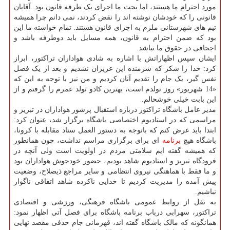
مورد احترام ما هستند، اما بحث ما اجرای یک طرفه قانون بود. آقایان
قانونی را که خودشان نوشته اند را نقض کردند، نمی دانم چرا همیشه
تیم های شهرستانی ملزم به اجرای قانون هستند. تمام خواسته ما این
بود که ضمن احترام به قانون، همه مسایل باید دوطرفه باشد و
اجحافی در حقوق ما نباشد.
ایشان سپس اظهاراتش با اشاره به شادی هواداران تراکتور، ابراز
کرد: خدا را شکر که شرمنده این عزیزان نشدیم و بعد از یک فصل
نفس گیر، یک جام را تقدیم آنان کردیم و من نیز با توجه به این که
«14 شهریور» روز تولدم است، بهترین کادو تولد عمرم را گرفتم و از
این بابت خیلی خوشحالم.
مدیر عامل باشگاه تراکتور درباره استقبال پرشور هواداران در تبریز و
مراسمی که در استادیوم اختصاصی باشگاه برگزار شد، عنوان کرد:
ابتدا باید عرض کنم که باتوجه به دستور العمل ستاد مقابله با کرونا،
باشگاه هیچ
برنامه
ای برای برگزاری مراسم نداشت، چون همانطور
که همیشه گفته ایم سلامتی مردم در اولویت است ولی آنچه در
فرودگاه تبریز و استادیوم شاهد بودیم، حضور خودجوش هواداران بود
و ما فقط با هماهنگی نیروی انتظامی و سایر مراجع ذیصلاح، وضعیت
پیش آمده را مدیریت کردیم تا خدایی ناکرده شاهد اتفاقی ناگوار
نباشیم.
به نقل از روابط عمومی باشگاه فرهنگی، ورزشی و اقتصادی
تراکتور، سهرابی درباب برنامه باشگاه برای فصل آتی اظهار نمود:
همانگونه که مالک باشگاه گفته اند، قهرمانی جام حذفی مقصد نهایی