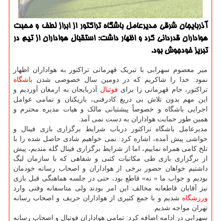
آذربایجان شرقی مدیرعامل باشگاه تراكتور از ابراز لطف و محبت
هواداران قدردانی كرد و اظهار داشت: استقبال هواداران از تیم در
تبریز خودجوش بود.
میر معصوم سهرابی با تبریک قهرمانی تراکتور به هواداران اظهار
نمود: خدا را شاکریم که در دومین سال خصوصی شدن
باشگاه
تراکتور، جام قهرمانی را برای
فوتبال
آذربایجان به ارمغان آوردیم و
این مهم بدون تلاش بی دریغ کادرفنی، بازیکنان و تمامی عوامل
اجرایی باشگاه و خصوصاً پیشتبانی مالک و هیات مدیره محترم و
همین طور حمایت هواداران به دست نمی آمد.
مدیرعامل باشگاه تراکتور درباب شرایط برگزاری بازی فینال و
حواشی پیش آمده، اشاره کرد: نمی خواهیم شادی حاصل شده را با
تلخ کامی همراه نماییم، اما از شرایط برگزاری فینال گله مندیم، پیش
از برگزاری بازی طی مکاتبات کتبی و شفاهی که با سازمان لیگ
داشتیم خواهان حضور برخی از هواداران و اصحاب رسانه خودمان
بودیم و جواب ما « نه» قاطع بود، حتی در جلسه هماهنگی قبل بازی
نیز آقایان قاطعانه مخالف این امر بودند ولی متاسفانه وقتی وارد
ورزشگاه
شدیم و با جمع کثیری از هواداران حریف و اصحاب رسانه
تهران مواجه شدیم.
سهرابی در ادامه اضافه کرد: تمامی هواداران فوتبال و اصحاب رسانه