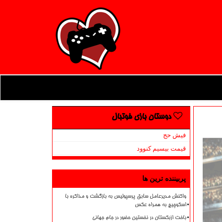
دوستان بازی فوتبال
فیش حج
قیمت بیسیم کنوود
پربیننده ترین ها
واکنش مدیرعامل سابق پرسپولیس به بازگشت و مذاکره با
اسکوچیچ به همراه عکس
باخت ازبکستان در نخستین حضور در جام جهانی