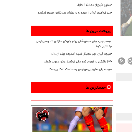
جدایی شهریار مغانلو از کلباء
می خواهیم ایران را ببریم و به عنوان صدرنشین صعود نماییم
پربحث ترین ها
دردسر جدید برای سرخپوشان پیام بازیکن مازادی که پرسپولیس
را نگران کرد!
نتیجه گیری تیم فوتبال امید اهمیت ویژه ای دارد
۲۴ بازیکن به اردوی تیم ملی فوتسال زنان دعوت شدند
دروازه بان سابق پرسپولیس به صنعت نفت پیوست
جدیدترین ها