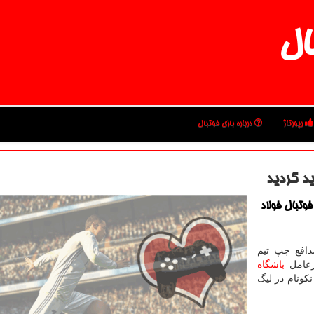
ال
رپورتاژ
درباره بازی فوتبال
ید گردید
وتبال فولاد
دافع چپ تیم
یرعامل
باشگاه
کونام در لیگ