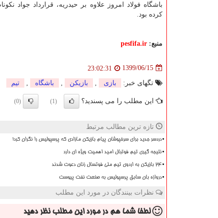
باشگاه فولاد امروز علاوه بر حیدریه، قرارداد جواد نکونا
کرده بود.
منبع:
pesfifa.ir
1399/06/15
23:02:31
تگهای خبر:
بازی
,
بازیكن
,
باشگاه
,
تیم
این مطلب را می پسندید؟
(0)
(1)
تازه ترین مطالب مرتبط
دردسر جدید برای سرخپوشان پیام بازیکن مازادی که پرسپولیس را نگران کرد!
نتیجه گیری تیم فوتبال امید اهمیت ویژه ای دارد
۲۴ بازیکن به اردوی تیم ملی فوتسال زنان دعوت شدند
دروازه بان سابق پرسپولیس به صنعت نفت پیوست
نظرات بینندگان در مورد این مطلب
لطفا شما هم
در مورد این مطلب
نظر دهید