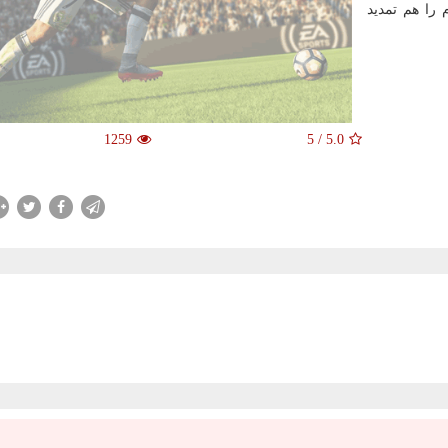
م را هم تمدید
1259
5
/
5.0