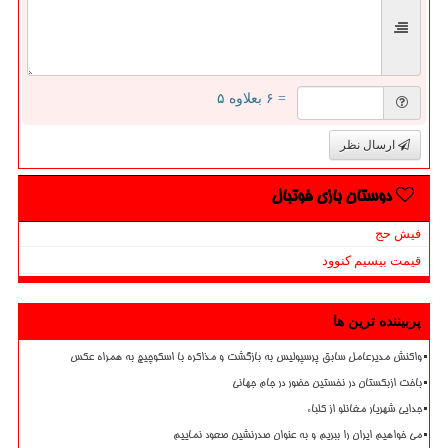
= ۶ بعلاوه ۵
ارسال نظر
دوستان بازی فوتبال
فیش حج
قیمت بیسیم کنوود
پربیننده ترین ها
واکنش مدیرعامل سابق پرسپولیس به بازگشت و مذاکره با اسکوچیچ به همراه عکس
باخت ازبکستان در نخستین حضور در جام جهانی
جدایی شهریار مغانلو از کلباء
می خواهیم ایران را ببریم و به عنوان صدرنشین صعود نماییم