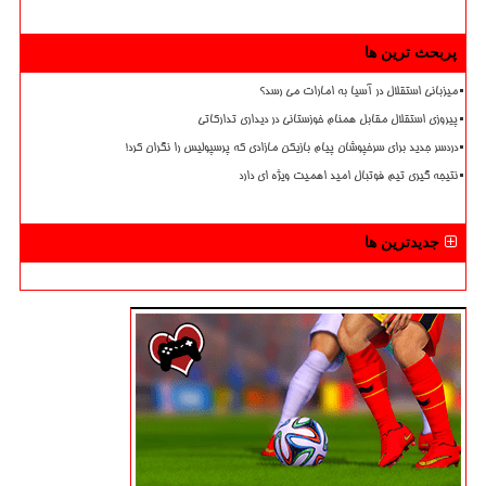
پربحث ترین ها
میزبانی استقلال در آسیا به امارات می رسد؟
پیروزی استقلال مقابل همنام خوزستانی در دیداری تدارکاتی
دردسر جدید برای سرخپوشان پیام بازیکن مازادی که پرسپولیس را نگران کرد!
نتیجه گیری تیم فوتبال امید اهمیت ویژه ای دارد
جدیدترین ها