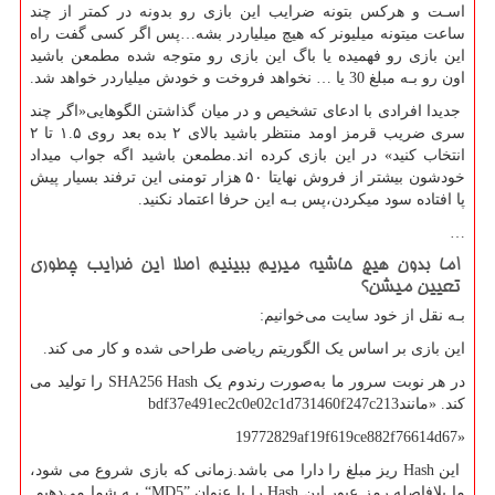
اسـت و هرکس بتونه ضرایب این بازی رو بدونه در کمتر از چند
ساعت میتونه میلیونر که هیچ میلیاردر بشه…پس اگر کسی گفت راه
این بازی رو فهمیده یا باگ این بازی رو متوجه شده مطمعن باشید
اون رو بـه مبلغ 30 یا … نخواهد فروخت و خودش میلیاردر خواهد شد.
جدیدا افرادی با ادعای تشخیص و در میان گذاشتن الگوهایی«اگر چند
سری ضریب قرمز اومد منتظر باشید بالای ۲ بده بعد روی ۱.۵ تا ۲
انتخاب کنید» در این بازی کرده اند.مطمعن باشید اگه جواب میداد
خودشون بیشتر از فروش نهایتا ۵۰ هزار تومنی این ترفند بسیار پیش
پا افتاده سود میکردن،پس بـه این حرفا اعتماد نکنید.
…
اما بدون هیچ حاشیه میریم ببینیم اصلا این ضرایب چطوری
تعیین میشن؟
بـه نقل از خود سایت می‌خوانیم:
این بازی بر اساس یک الگوریتم ریاضی طراحی شده و کار می کند.
در هر نوبت سرور ما به‌صورت رندوم یک
SHA256 Hash
را تولید می
کند. «مانند
bdf37e491ec2c0e02c1d731460f247c213
19772829af19f619ce882f76614d67»
این
Hash
ریز مبلغ را دارا می باشد.زمانی که بازی شروع می شود،
ما بلافاصله رمز عبور این
Hash
را با عنوان
“MD5”
بـه شما می‌دهیم.