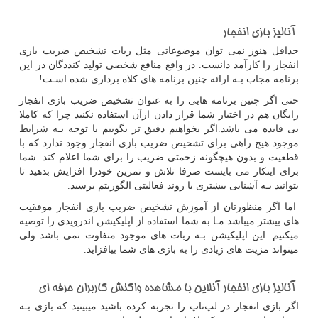
آنالیز بازی انفجار
حداقل هنوز نمی توان موضوعاتی مثل ربات تشخیص ضریب بازی
انفجار را کارآمد دانست. در واقع منافع شخصی تولید کنددگان در این
برنامه مجاب بـه ارائه چنین برنامه های کلاه برداری شده اسـت
.!
حتی اگر چنین برنامه هایی را به عنوان تشخیص ضریب بازی انفجار
رایگان هم در اختیار شما قرار دادن ازآن استفاده نکنید چرا که کاملا
بی فایده می باشد.اگر بخواهیم دقیق تر بگوییم با توجه بـه شرایط
موجود هیچ راهی برای تشخیص ضریب بازی انفجار وجود ندارد که با
قطعیت و بدون هیچگونه زحمتی ضریب را برای شما اعلام کند. شما
برای اینکار می بایست صرفا تلاش و تمرین خودرا افزایش بدهید تا
بتوانید بـه آشنایی بیشتری با روند فعالیتی الگوریتم برسید.
اما اگر منظورتان از آموزش تشخیص ضریب بازی انفجار موفقیت
های بیشتر میباشد مـا به شما استفاده از اپلیکیشن اندرویدی را توصیه
میکنیم. این اپلیکیشن بـه ربات های موجود متفاوت نمی باشد ولی
میتواند مزیت های زیادی را به بازی های شما بیافزاید.
آنالیز بازی انفجار آنلاین با مشاهده واکنش کاربران حرفه ای
اگر بازی انفجار در لپ
تاپ را تجربه کرده باشید میبینید که بازی بـه