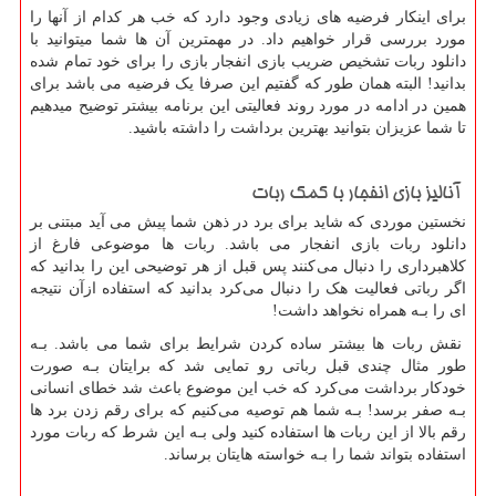
برای اینکار فرضیه های زیادی وجود دارد که خب هر کدام از آنها را
مورد بررسی قرار خواهیم داد. در مهمترین آن ها شما میتوانید با
دانلود ربات تشخیص ضریب بازی انفجار بازی را برای خود تمام شده
بدانید! البته همان طور که گفتیم این صرفا یک فرضیه می باشد برای
همین در ادامه در مورد روند فعالیتی این برنامه بیشتر توضیح میدهیم
تا شما عزیزان بتوانید بهترین برداشت را داشته باشید.
آنالیز بازی انفجار با کمک ربات
نخستین موردی که شاید برای برد در ذهن شما پیش می آید مبتنی بر
دانلود ربات بازی انفجار می باشد. ربات ها موضوعی فارغ از
کلاهبرداری را دنبال می‌کنند پس قبل از هر توضیحی این را بدانید که
اگر رباتی فعالیت هک را دنبال می‌کرد بدانید که استفاده ازآن نتیجه
ای را بـه همراه نخواهد داشت
!
نقش ربات ها بیشتر ساده کردن شرایط برای شما می باشد. بـه
طور مثال چندی قبل رباتی رو تمایی شد که برایتان بـه صورت
خودکار برداشت می‌کرد که خب این موضوع باعث شد خطای انسانی
بـه صفر برسد! بـه شما هم توصیه می‌کنیم که برای رقم زدن برد ها
رقم بالا از این ربات ها استفاده کنید ولی بـه این شرط که ربات مورد
استفاده بتواند شما را بـه خواسته هایتان برساند.