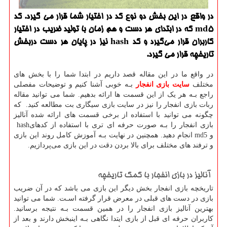
در واقع در این بخش دو نوع كد در اختیار شما قرار می گیرد. كد
md5 كه در ابتدای هر دست و هم زمان با تولید ضریب در اختیار
كاربران قرار می‌گیرد و كد hash نیز در پایان هر دست دربخش
تاریخچه قرار می گیرد.
در واقع ما در این مقاله قصد داریم در ابتدا شما را با بخش های‌
مختلف
سایت بازی انفجار
بـه خوبی آشنا کنیم و توضیحات مفصلی
راجع بـه هر یک از این قسمت ها ارائه بدهیم. شما می توانید مقاله
ربات بازی انفجار را نیز در سایت بازی سیگاری بت مطالعه کنید. که
چگونه می توانید با استفاده از برخی قسمت های‌ ارائه شده آنالیز
بازی انفجار را بـه صورت حرفه ای تری با استفاده از کدهای
hash
و
md5
انجام دهید. همچنین در نهایت بـه آموزش کامل روند این بازی
و ترفند های‌ مختلف برای بالا بردن دقت در این بازی می‌پردازیم.
آنالیز در بازی انفجار با کمک تاریخچه
تاریخچه بازی انفجار بخش دیگر این بازی می باشد که در آن ضریب
بازی در دست های‌ قبلی در معرض قرار گرفته اسـت. شما می توانید
بهترین آنالیز بازی انفجار را در همین قسمت بـه نتیجه برسانید.
کاربران حرفه ای قبل از بازی ایتدا نگاهی بـه اینبخش دارند و بعد از