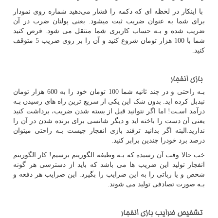
با اینکار در لخظه ای که دکمه را فشار می‌دهید شماره روی نمودار
برای شما به عنوان ضریب ثبت میشود. بعنی پولتان ضرب در آن
ضریب شده و بـه حساب کاربری شما منتقل می شود. فرص کنید
شما با 100 هزار تومان شروع کنید و آن را بر روی ضریب 5 متوقف
کنید.
بازی انفجار
بـه راحتی و در چند ثانیه شما 100 تومان خود را به 600 هزار تومان
نبدبل کرده اید. بدون شک این یکی از سریع ترین راه های رسیدن بـه
درآمد اسـت! اما اگر نتوانید قبل از بسته شدن ضریب، برداشت کنید
یعنی آن دست را باخته اید و دیگر شانسی برای برنده شدن در آن را
ندارید.البته اگر بدانید ترفند بازی انفجار چیست بـه راحتی میتوان
درصد برد خودرا چندین برابر کنید.
خب حالا وقت آن رسیده که بـه وظیفه الگوریتم برسیم! کار الگوریتم
انفجار تولید این ضریب ها می باشد که باید از دسترسی هر گونه
شخص و یا رباتی را به این ضرایب را بگیرد. این ضرایب هر دفعه و
بـه صورت تصادفی تولید می شوند.
تشخیص ضرایب بازی انفجار