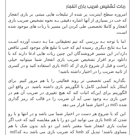
ربات تشخیص ضریب بازی انفجار
امروزه سطح اینترنت پر شده از تبلیغات هایی مبتنی بر بازی انفجار
که خب در بسیاری از آنها اشاره دقیقی بـه نحوه تشخیص ضریب بازی
انفجار و کاملا تخصصی طی کردن این مسیر با ربات های موجود شده
اسـت.
اما با توجه بـه بررسی که تیم تحقیقاتی مـا بـه دست آورده اسـت
مـا بـه نتایج دیگری رسیده ایم که خب با تبلیغ های موجود کمی تناقض
دارد!در این مسیر فروشندگان این چنین ربات هایی ادعا دارند که با
دانلود نرم افزار تشخیص ضریب بازی انفجار شما میتوانید خیلی
راحت و قبل از شروع بازی از کد
md5
بازی استفاده کنید و در کسری
از ثانیه ضریب را در اختیار داشته باشید
!
بگذارید کمی تخصصی تر روند فعالیتی را با هم مرور کنیم. برای
اینکار باید آشنایی کامل با الگوریتم بازی داشته باشید. در واقع این
الگوریتم برای این‌که اثبات کند که هیچ تغییری در ضریب آن هم در
حین بازی بـه وجود نمی آید آن ضریب را در قالب کد رمز گذاری
شده
md5
در اختیار شما قرار می دهد.
این کد با شروع هر دست در اختیار شما می باشد و در انتها و با رو
شدن کد
hash
بازی می توانید این دو را با هم مقایسه کنید که خب اگر
سایت بازی انفجار شما معتبر باشد این دو باید بدون شک با هم
مساوی باشند! تبدیل کد
hash
که ضریب بازی می باشد بـه کد
md5