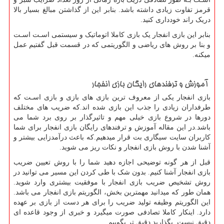
قرمز تفاوت زیادی داشته باشد. بنابر این از گذاشتن مبالغ بسیار بالا
دریک راند خودداری کنید.
بنابر این بازی انفجار یک بازی کاملا اتوماتیک و سیستمی اسـت اسـت
و بنا بر روش های‌ ریاضی و الگوریتمی که در قسمت قبل گفتیم عمل
میکنه.
آموزش و ترفندهای رایگان بازی انفجار
بازی انفجار یکی از معروف ترین بازی های بازی و بازی اسـت که
طرفداران زیادی را جذب این بازی شده اند.که ضریب های مختلف
دورها در شروع بازی خیلی مهم و تاثیرگذار بر روی برد شما می
باشد.در این مقاله آموزش و ترفندهای رایگان بازی انفجار برای شما
کاربران سایت سیگاری بت قرار میدهیم.که باعث درآمدزایی بیشتر و
آشنا شدن با روش بازی انفجار و نکات ریز می شوید.
قبل از هر گونه توضیحی اجازه دهید شما را با روش تعیین ضریب
بازی انفجار آشنا کنیم. بدون شک با طی کردن این مسیر می توانید در
روش تشخیص ضریب بازی انفجار با موفقیت بیشتری وارد شوید.
همان طور که میدانید مهمترین بخش، الگوریتم بازی انفجار می باشد.
این الگوریتم وظیفه تولید ضریب را برای هر دست از بازی بر عهده
دارد. اینکار کاملا تصادفی صورت میگیرد و خبری از وجود قاعده ای
دقیق نیست. بگذارید دقیق تر بگوییم.