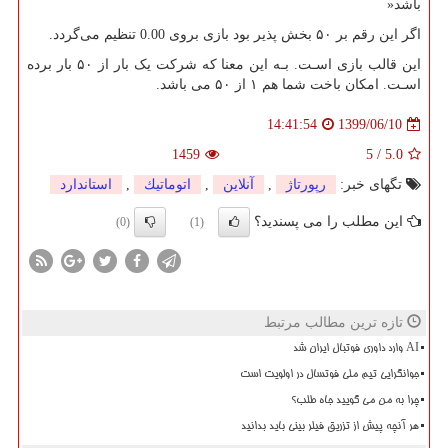
باشد
»
اگر این رقم بر ۵۰ بخش پذیر بود بازی بروی 0.00 تنظیم می‌گردد.
این قالب بازی اسـت. بـه این معنا که شرکت یک بار از ۵۰ بار برده
اسـت. امکان باخت شما هم ۱ از ۵۰ می باشد.
1399/06/10
14:41:54
1459
5
/
5.0
تگهای خبر:
رپورتاژ
,
آنلاین
,
اتوماتیك
,
استاندارد
این مطلب را می پسندید؟
(0)
(1)
تازه ترین مطالب مرتبط
AI وارد داوری فوتبال ایران شد
جوانگرایی تیم ملی فوتسال در اولویت است
چرا به من می گویید جاه طلب؟
هر آنچه پیش از تزریق فیلر بینی باید بدانید