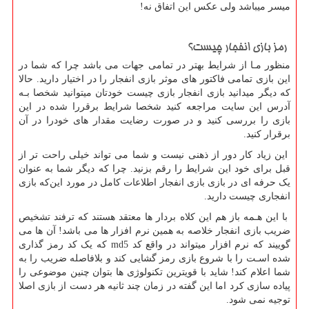
میسر میباشد ولی عکس این اتفاق نه
!
رمز بازی انفجار چیست؟
منظور مـا از شرایط بهتر در تمامی جهات می باشد چرا که شما در
این بازی تمامی فاکتور های موثر بازی انفجار را در اختیار دارید. حالا
که دیگر میدانید بازی انفجار بازی چیست خودتان میتوانید شخصا بـه
آدرس این سایت مراجعه کنید شخصا شرایط برقررا شده در این
بازی را بررسی کنید و در صورت رضایت مقدار های خودرا در آن
برقرار کنید.
این زیاد کار دور از ذهنی نیست و شما می تواند خیلی راحت تر از
قبل برای خود این شرایط را رقم بزنید. چرا که دیگر شما به عنوان
یک حرفه ای در بازی بازی انفجار اطلاعات کامل در مورد این‌که بازی
انفجاری چیست دارید.
با این هـمه باز هم این کلاه بردار ها معتقد هستند که ترفند تشخیص
ضریب بازی انفجار خلاصه به همین نرم افزار ها می باشد! آن ها می
گوییند که نرم افزار میتواند در واقع کد
md5
که یک کد رمز گذاری
شده اسـت را با شروع بازی رمز گشایی کند و بلافاصله ضریب را به
شما اعلام کند! شاید با قویترین تکنولوژی ها بتوان چنین موضوعی را
پیاده سازی کرد اما این گفته در زمان چند ثانیه هر دست از بازی اصلا
توجیه نمی شود.