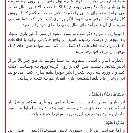
شما نشان می دهد که افراد با چه پول هایی و بر روی چه ضریب
هایی بازی میکنند! همین موضوع را اگر ا دقت بالا تری دنبال نمایید
می توانید نتیجه های‌ خوبی را بگیرید. حتی توصیه میکنیم که از روش
کاربرانی که موفق می شوند الگو برداری کنید. چرا که شما هم می
توایند مثل آن ها درآمد های‌ مثال زدنی را برای خود رقم بزنید.
امیدواریم با موارد ذکر شده توانسته باشید در مورد آنالیز بازی انفجار
بـه نتیجه ای درست رسیده باشید. در واقع حالا می توانید با اطلاعات
کامل بازی کنید. اطلاعاتی که کمک می کند شما بتوانید سود های‌ قابل
توجهی را برای خود رقم بزنید.
بگذارید اینبار با ادبیاتی متفاوت بـه شما بگوییم که هیچ چیز بالا تر از
آنالیز شخصی نیست! پس الان بر روی گزینه”ورود بـه وبسایت” کلیک
کنید و با ورود بـه بازی انفجار انلایز خودرا پیاده سازی کنید. می توانید
این روند را با دانلود اپلیکیشن بازی انفجار هم بـه نتیجه برسانید.
معرفی بازی انفجار:
این بازی بسیار ساده اسـت،شما مبلغی رو بازی میکنید و قبل از
این‌که ضریب صعودی نمودار بسته بشود وقت دارید مبلغ اولیه + سود
حاصل رو بردارید در غیر این صورت مبلغ را خواهید باخت.
بازی انفجار
و اما ضرایب این بازی چطوری تعیین میشوند؟؟؟سوال اصلی این