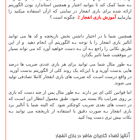
بـه شما کمک کند تا بتوانید اعتبار و همچنین استاندارد بودن الگوریتم
ارائه شده برای بازی انفجار در سایتی که ازآن استفاده میکنید را
بیازمایید
آموزش بازی انفجار 2
.
چگونه است ؟
همچنین شما با در اختیار داشتن بخش تاریخچه و کد ها می توانید
آنالیز بازی انفجار را با توجه بـه الگوریتم آن انجام دهید. و از این
طریق نکاتی را راجع بـه آن بـه دست خواهید آورد که می تواند بسیار
در موفقیت شما تاثیر بگذارد.
بـه طور مثال شما می توانید برای هر بازی عددی ضریب ها درصد
هایی بدست آورید و یا این‌که یک روند کلی از الگوریتم بدست آورید.
در واقع درست اسـت که ضریب های‌ بازی انفجار کاملا تصادفی تولید
می شوند.
اما قوانین کلی ای نیز دارند. بـه طور مثال پس از چند دست که بازی
بر روی ضرایب بالا بسته می شود، طبق معمول انتظار این اسـت که
در دست های‌ بعدی ضریب کوچکتر شود. که البته شما با آنالیز برد
بازی انفجار بـه صورت دقیق با استفاده از تاریخچه می توانید بـه
نکات بیش تری دست پیدا کنید.
آنالیز تعداد کاربران حاضر در بازی انفجار