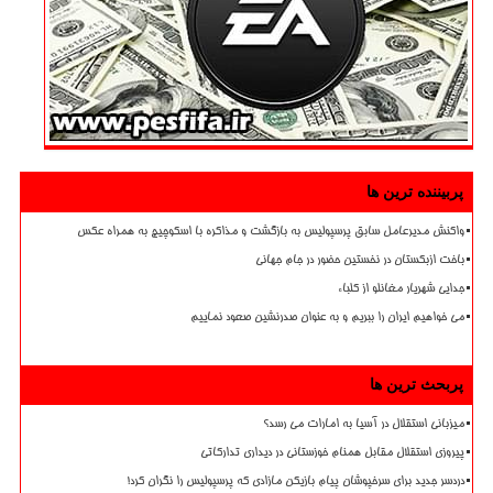
پربیننده ترین ها
واکنش مدیرعامل سابق پرسپولیس به بازگشت و مذاکره با اسکوچیچ به همراه عکس
باخت ازبکستان در نخستین حضور در جام جهانی
جدایی شهریار مغانلو از کلباء
می خواهیم ایران را ببریم و به عنوان صدرنشین صعود نماییم
پربحث ترین ها
میزبانی استقلال در آسیا به امارات می رسد؟
پیروزی استقلال مقابل همنام خوزستانی در دیداری تدارکاتی
دردسر جدید برای سرخپوشان پیام بازیکن مازادی که پرسپولیس را نگران کرد!