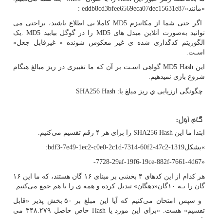
«مانند
: eddb8cd3bfee6569eca07dec15631e87»
اگر حتی شما از مکانیزم
MD5
کاملا بی اطلاع باشید، براحتی می
توانید به‌صورت آنلاین مبدل های‌
MD5
را در گوگل بیابید
. MD5
یک
الگوریتم کدگذاری شده ي غیر معکوس شونده « غیرقابل جعل»
اسـت.
این
MD5 Hash
گواهی اسـت بر آن که ما تغییری در ریز مبالغ هنگام
شروع بازی نمیدهیم.
چگونگی ارزیابی ي ریز مبلغ با
SHA256 Hash :
گام اول:
ابتدا ما این
SHA256 Hash
را برای هر ۴ رقم تقسیم می‌کنیم.
«
بشکل
:bdf3-7e49-1ec2-c0e0-2c1d-7314-60f2-47c2-1319
-7728-29af-19f6-19ce-882f-7661-4d67»
هر کدام از این کدهای ۴ بخشی بر مبنای ۱۶ گان هستند، که ما این ۱۶
گان را بـه ۱۰گان«دهگان» تبدیل کرده و همه ی را با هم جمع می‌کنیم.
و سپس امتحان می‌کنیم که آیا این مبلغ بر ۵۰ بخش پذیر «قابل
تقسیم» هست. «برای این مورد یا
Hash
خاص حاصل ۳۴۸.۲۷۹ می