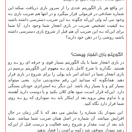
در واقع هر بار الگوریتم عددی را از سرور بازی دریافت میکند.این
شماره تصادفی در فرمولی قرار میگیرد و در انتها هم ضریب بازی بـه
وجود می آید ولی این‌که چگونه بـه این ضریب دسترسی داشته باشید
بـه کیفیت تشخیص ضریب در بازی انفجار شما وجود دارد. آیا شما
برای این‌که بـه این ضریب آن هم قبل از شروع بازی دسترسی داشته
باشید روشی را در ذهن خود دارید؟
الگوریتم بازی انفجار چیست؟
در بازی انفجار شما با یک الگوریتم بسیار قوی و حرفه ای رو بـه رو
هستید. بگذارید با شرح کامل بازی بـه مفهوم این الگوریتم برسیم.در
بازی انفجار شما در ابتدای امر باید پولی را برای شروع در بازی قرار
دهید. همانگونه که میدانید این رقم محدودیتی ندارد. یعنی میتواند
بسیار کم و یا بسیار زیاد باشد. این دیگر بـه استراتژی خودتان بستگی
دارد. این‌که قرار اسـت سود های کلان بکنید و یا دوست دارید آهسته
و با تداوم پیش بروید.بعد از اینکار باید بـه نموداری که رو بـه روی
شما قرار دارد نگاه کنید.
این نمودار یک شماره را نمایش می دهد که با گذر زمان در حال
اقزایش میباشد. آن شماره در اصل همان ضریب شما میباشد. شما
باید بعد از ثبت مقدار و شروع رشد فعالیت و درست قبل از این‌که
رشد نمودار متوقف شد دکمه براشت را فشار بدهید.