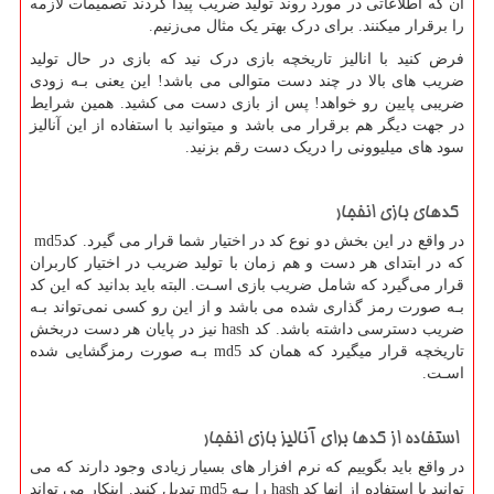
آن که اطلاعاتی در مورد روند تولید ضریب پیدا کردند تصمیمات لازمه
را برقرار میکنند. برای درک بهتر یک مثال می‌زنیم.
فرض کنید با انالیز تاریخچه بازی درک نید که بازی در حال تولید
ضریب های‌ بالا در چند دست متوالی می باشد! این یعنی بـه زودی
ضریبی پایین رو خواهد! پس از بازی دست می کشید. همین شرایط
در جهت دیگر هم برقرار می باشد و میتوانید با استفاده از این آنالیز
سود های‌ میلیوونی را دریک دست رقم بزنید.
کدهای بازی انفجار
در واقع در این بخش دو نوع کد در اختیار شما قرار می گیرد. کد
md5
که در ابتدای هر دست و هم زمان با تولید ضریب در اختیار کاربران
قرار می‌گیرد که شامل ضریب بازی اسـت. البته باید بدانید که این کد
بـه صورت رمز گذاری شده می باشد و از این رو کسی نمی‌تواند بـه
ضریب دسترسی داشته باشد. کد
hash
نیز در پایان هر دست دربخش
تاریخچه قرار میگیرد که همان کد
md5
بـه صورت رمزگشایی شده
اسـت.
استفاده از کدها برای آنالیز بازی انفجار
در واقع باید بگوییم که نرم افزار های‌ بسیار زیادی وجود دارند که می
توانید با استفاده از انها کد
hash
را بـه
md5
تبدیل کنید. اینکار می تواند