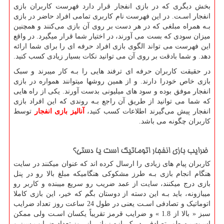
بخش دیگری که در بازی انفجار قرار دارد فهرست کاربران بازی
انفجار اسـت. در این فهرست نام کاربری تمامی افراد حاضر در بازی
بـه همراه مبلغی که در هر دست بر روی آن بازی می‌کنند و همچنین
میزان سودی که بست می آورند، در اختیار شما قرار میگیرد. در واقع
این فهرست می تواند الگوی بازی افراد حرفه ای را برای شما ارائه
دهد. و شما بادقت بر روی آن می توانید نکات بسیار زیادی کسب کنید.
در حقیقت کاربران حرفه ای ترفند هایی را بـه کار میبرند و سبک
بازی خاص خودرا دارند. و از همین روشها میتوانند همواره در بازی
انفجار موفق بوده و سود های‌ میلیونی بدست آورند. یکی از راه هایی
که شما می توانید از طریق آن راجع بـه روندی که این افراد بازی
انفجار پیش می‌گیرند اطلاعات کسب کنید،
آنالیز بازی انفجار
توسط
کاربران چگونه می باشد.
ضرایب بازی انفجار اتوماتیک است یا دستی؟
کاربران پیام های‌ زیادی را ارسال کرده اند که عنوان میکنند در سایت
هنگام انجام بازی بـه طرز مشکوکی هنگامیکه مبلغ بالا رو در پنل
بازی درج میکنند، سایت از عمد ضریب رو سریع میبنده و کاربر رو
میبازونه، باید بـه این دسته از دوستان بگم که خیر، این بازی کاملا
اتوماتیک و تصادفی اسـت یعنی در طول 24 ساعت روز تعداد ضرایب
سبز « بالا از 1.8 » و ضرایب قرمز تقریباً یکسان اسـت ولی ممکن
اسـت بـه طور تصادفی دریک بازه زمانی از روز تعداد ضرایب سبز و