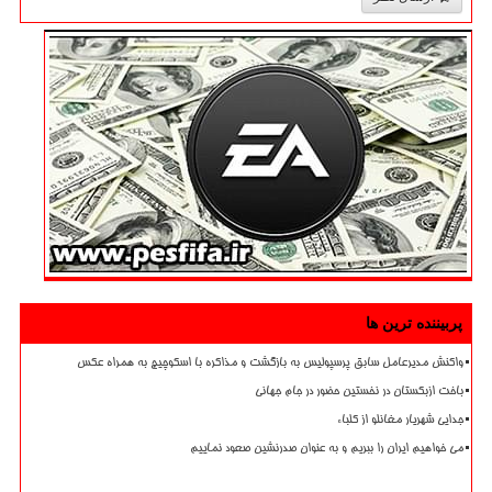
پربیننده ترین ها
واکنش مدیرعامل سابق پرسپولیس به بازگشت و مذاکره با اسکوچیچ به همراه عکس
باخت ازبکستان در نخستین حضور در جام جهانی
جدایی شهریار مغانلو از کلباء
می خواهیم ایران را ببریم و به عنوان صدرنشین صعود نماییم