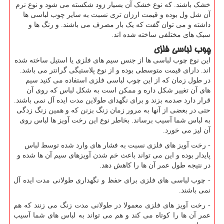
خشک باشند. که نوع خشک آن بسیار زود شکسته می شود و نوع نرم
آن شل ول بوده و قیمت ارزان تری نسبت به سایر چوب لباسی ها
داشته و می توان گفت که یک بار مصرف می باشند. و رنگ ها و
سبک های مختلفی ساخته شده اند.
چوب لباسی فلزی
این نوع چوب لباسی ها از جنس سیم های فلزی یا استیل ساخته شده
اند. دارای قیمت متوسطی بوده و از نوع پلاستیگی گرانتر می باشد.
در طول زمان که از این چوب لباسی فلزی استفاده می کنید سیم
های آن تغییر شکل داره و ممکن است به شکل لباس که روی آن
قرار دارد صدمه بزند و برای نگهدای طولاین مدت ایده آل نمی باشند.
حتی در بعضی از آنها به مرور زمان زنگ بزنن که و همین زنگ زدگی
به لباس شما آسیب برساند. بخاطر نوع این رخت آویز ها لباس روی
آن لیز می خورد.
- رخت آویز های فلزی نسبت به فشار های وارد شده توسط لباس
پایدار بوده و این می تواند باعث خم شدن آویزهای سیم آن ها شده و
در نتیجه طول عمر آن ها را کاهش دهد.
- چوب لباسی های فلزی برای حفظ و نگهداری طولانی مدت ایده آل
نمی باشند.
- رخت آویز های فلزی معمولا در طولانی مدت زنگ می زنند که هم
عمر آن ها را کوتاه می کند و هم می تواند به لباس های شما آسیب