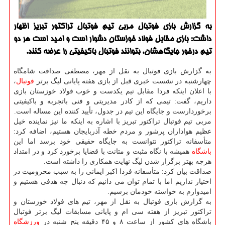
به گزارش بازی فوتبال مربی تیم فوتبال تراكتور تبریز اظهار
داشت: بازی مقابل فولاد خوزستان دشوار است و امید است هر دو
تیم درخور جایگاهشان، بتوانند فوتبال باكیفیتی را عرضه كنند.
به گزارش بازی فوتبال به نقل از مهر، مصطفی صداقت شامگاه
چهارشنبه در نشست خبری قبل از بازی هفته پایانی لیگ برتر
فوتبال
،
با اعلان اینکه فردا مقابل تیم یکدست و خوب فولاد خوزستان بازی
داریم، گفت: تیمی که از کادر مدیریتی و فنی باتجربه و باکیفیتی
برخوردارست و جایگاه این تیم در جدول، تأیید کننده این مساله است.
مربی تیم فوتبال تراکتور تبریز با اشاره به اینکه ما نیز نماینده خیل
عظیم هواداران پرشور و مردم خطه آذربایجان هستیم، اضافه کرد:
متأسفانه تراکتور نتوانست به جایگاه حقیقی خود برسد اما این
باشگاه
همیشه با نگاه مثبت و متانت با قضایا برخورد کرد و در امتداد
هرچه بهتر برگزار شدن لیگ نهایت همکاری را داشته است.
صداقت بیان کرد: متأسفانه فردا اکبر ایمانی را به سبب محرومیت در
اختیار نداریم اما با تمام توان می دانیم که دنبال چه هدفی هستیم و
امیدوارم به خواسته خودمان برسیم.
به گزارش بازی فوتبال به نقل از مهر، تیم های فولاد خوزستان و
تراکتور تبریز از هفته سی ام و پایانی مسابقات لیگ برتر فوتبال
باشگاه های کشور از ساعت ۸ و ۴۵ دقیقه پنج شنبه در
ورزشگاه