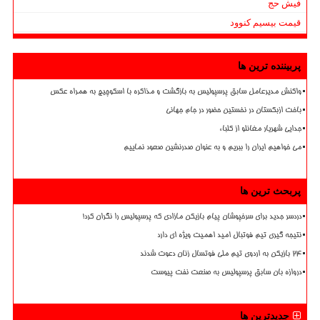
فیش حج
قیمت بیسیم کنوود
پربیننده ترین ها
واکنش مدیرعامل سابق پرسپولیس به بازگشت و مذاکره با اسکوچیچ به همراه عکس
باخت ازبکستان در نخستین حضور در جام جهانی
جدایی شهریار مغانلو از کلباء
می خواهیم ایران را ببریم و به عنوان صدرنشین صعود نماییم
پربحث ترین ها
دردسر جدید برای سرخپوشان پیام بازیکن مازادی که پرسپولیس را نگران کرد!
نتیجه گیری تیم فوتبال امید اهمیت ویژه ای دارد
۲۴ بازیکن به اردوی تیم ملی فوتسال زنان دعوت شدند
دروازه بان سابق پرسپولیس به صنعت نفت پیوست
جدیدترین ها