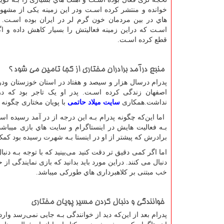
خوانده و منتشر کرده اسـت ودر این زمینه یکی از مشهور
هاي‌ در بین مردمان خون گرم لر در ایران بوده اسـت. 
اسـت که دراین زمینه فعالیتش را بسیار کاهش داده و اگر
قطع کرده اسـت
.
منبع درآمد برادران مختاری از کجا تامین می شود ؟
پدرام درسال هزار و سیصد و هفتاد در استان خوزستان ودر 
اصفهان زندگی کرده اسـت. پدر او یک تاجر بود که 
نداشت.همکاری
سایت میلاد حاتمی
با پویان مختاری چگون
اما این‌که چگونه پدرام بـه این درجه از در آمد رسیده
بـه فعالیت هایش در اینستاگرام و سایت هاي‌ بازی میباشد
برادرش که پیشتر از او در اینستا بـه شهرت رسیده بود ک
اما اگر کمی دقیق تر دقت کنید می‌بینید که با توجه بـه دن
دنبال می کنند. دراین مورد باید بدانید که بازی نمایندگی
خب مبتنی بر کلاهبرداری هاي‌ طورکی میباشد
.
خوانندگی و دنبال کردن مسیر پویان مختاری
پدرام بعد از این‌که دید از خوانندگی بـه جایی نمی‌رسد وا