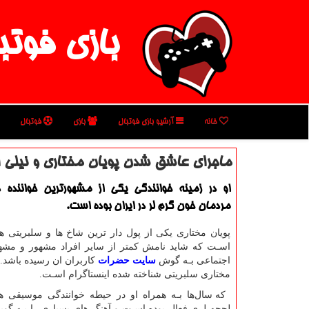
بازی فوتب
خانه
آرشیو بازی فوتبال
بازی
فوتبال
ماجرای عاشق شدن پویان مختاری و نیلی ا
او در زمینه خوانندگی یكی از مشهورترین خواننده ه
مردمان خون گرم لر در ایران بوده است.
پویان مختاری یکی از پول دار ترین شاخ ها و سلبریتی هاي
اسـت که شاید نامش کمتر از سایر افراد مشهور و مشه
اجتماعی بـه گوش
سایت حضرات
کاربران ان رسیده باشد. ا
مختاری سلبریتی شناخته شده اینستاگرام اسـت
.
که سال‌ها بـه همراه او در حیطه خوانندگی موسیقی ها
لحجه لری فعال بوده اسـت و آهنگ هاي‌ بسیاری را بـه 