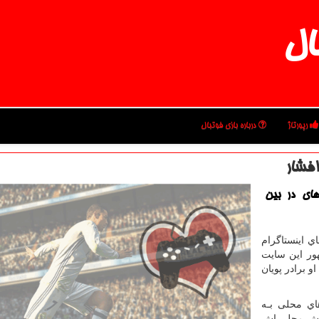
ال
رپورتاژ
درباره بازی فوتبال
فشار
ای‌ در بین
‌ اینستاگرام
ور این سایت
و برادر پویان
ي‌ محلی بـه
گویش محلی اش