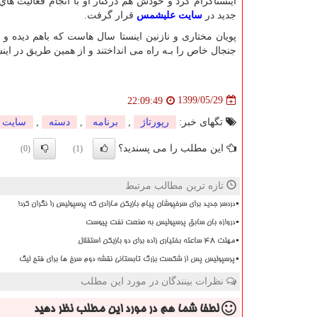
اینستاگرام کرد و خودش هم درکنار او با انجام فعالیت 
جدید در
سایت علیشمس
قرار گرفت
.
پویان مختاری و نازنین اینستا سال هاست که باهم دیده و 
جنجال خاص را بـه راه می انداختند و از همین طریق در اینس
1399/05/29
22:09:49
تگهای خبر:
رپورتاژ
,
برنامه
,
دسته
,
سایت
این مطلب را می پسندید؟
(0)
(1)
تازه ترین مطالب مرتبط
دردسر جدید برای سرخپوشان پیام بازیکن مازادی که پرسپولیس را نگران کرد!
دروازه بان سابق پرسپولیس به صنعت نفت پیوست
مهلت 48 ساعته بختیاری زاده برای دو بازیکن استقلال
پرسپولیس پس از شکست بزرگ تابستانی نقشه دوم سرخ ها برای فتح لیگ
نظرات بینندگان در مورد این مطلب
لطفا شما هم
در مورد این مطلب
نظر دهید