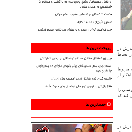
واکنش مدیرعامل سابق پرسپولیس به بازگشت و مذاکره با
اسکوچیچ به همراه عکس
باخت ازبکستان در نخستین حضور در جام جهانی
جدایی شهریار مغانلو از کلباء
می خواهیم ایران را ببریم و به عنوان صدرنشین صعود نماییم
پربحث ترین ها
پدرش در
ر بساط
پیروزی استقلال مقابل همنام خوزستانی در دیداری تدارکاتی
دردسر جدید برای سرخپوشان پیام بازیکن مازادی که پرسپولیس
ت مربوط
را نگران کرد!
نکار از
نتیجه گیری تیم فوتبال امید اهمیت ویژه ای دارد
۲۴ بازیکن به اردوی تیم ملی فوتسال زنان دعوت شدند
رستی را
 کند که
جدیدترین ها
ادرش در