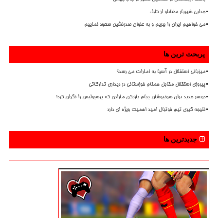
جدایی شهریار مغانلو از کلباء
می خواهیم ایران را ببریم و به عنوان صدرنشین صعود نماییم
پربحث ترین ها
میزبانی استقلال در آسیا به امارات می رسد؟
پیروزی استقلال مقابل همنام خوزستانی در دیداری تدارکاتی
دردسر جدید برای سرخپوشان پیام بازیکن مازادی که پرسپولیس را نگران کرد!
نتیجه گیری تیم فوتبال امید اهمیت ویژه ای دارد
جدیدترین ها