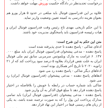
درخواست تجدیدنظر در دادگاه حکمیت
ورزش
مهلت خواهد داشت.
علاوه بر این فدراسیون فوتبال باید مبلغی در حدود ۵ هزار یورو هم
بعنوان هزینه دادرسی به کمیته تعیین وضعیت واریز نماید.
با این حکم تاریخی مهدی تاج رئیس وقت فدراسیون فوتبال ایران و
هیات رئییسه فدراسیون باید پاسخگوی مدیریت خود باشند.
متن این حکم به این شرح است:
ادعای شاکی - پاسخ دهنده تا حدی پذیرفته شده است
پاسخ دهنده - مدعی پیشخوان فدراسیون فوتبال ایران باید مبلغ ۰۰۰.
۱۳۷. ۶ غرامت به مارک ویلموتس سرمربی سابق تیم ملی فوتبال
ایران به علت نقض قرارداد بعلاوه ۵ درصد سود پرداخت کند که از ۲۱
ژانویه ۲۰۲۰ تا تاریخ آخر همکاری بوده است.
ادعاهای دیگر شاکی - پاسخ دهنده رد می شود.
ادهاهای پاسخ دهنده - مدعی پیشخوان (فدراسیون فوتبال ایران) رد
می شود.
شاکی باید شماره حساب در رابطه با خویش را بلافاصله در اختیار
پاسخ دهنده قرار دهد تا مبلغ فوق الذکر به آن واریز شود.
پاسخ دهنده - مدعی پیشخوان (فدراسیون فوتبال ایران) باید تمامی
مدارک پرداخت این پول را که به صورت ترجمه شده باشد، به یکی
از زبان های رسمی فیفا در اختیار این نهاد قرار دهد.