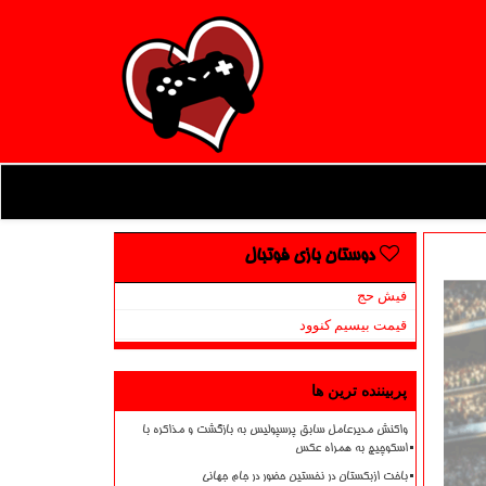
دوستان بازی فوتبال
فیش حج
قیمت بیسیم کنوود
پربیننده ترین ها
واکنش مدیرعامل سابق پرسپولیس به بازگشت و مذاکره با
اسکوچیچ به همراه عکس
باخت ازبکستان در نخستین حضور در جام جهانی