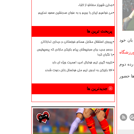
جدایی شهریار مغانلو از کلباء
می خواهیم ایران را ببریم و به عنوان صدرنشین صعود نماییم
پربحث ترین ها
ر دقیقه ۸۹ بازی و اخراج دروازه بان خود
پیروزی استقلال مقابل همنام خوزستانی در دیداری تدارکاتی
دردسر جدید برای سرخپوشان پیام بازیکن مازادی که پرسپولیس
رزشگاه
را نگران کرد!
نتیجه گیری تیم فوتبال امید اهمیت ویژه ای دارد
آباد در رده دوم
۲۴ بازیکن به اردوی تیم ملی فوتسال زنان دعوت شدند
رقابت ها حضور
جدیدترین ها