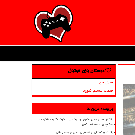
دوستان بازی فوتبال
فیش حج
قیمت بیسیم کنوود
پربیننده ترین ها
واکنش مدیرعامل سابق پرسپولیس به بازگشت و مذاکره با
اسکوچیچ به همراه عکس
باخت ازبکستان در نخستین حضور در جام جهانی