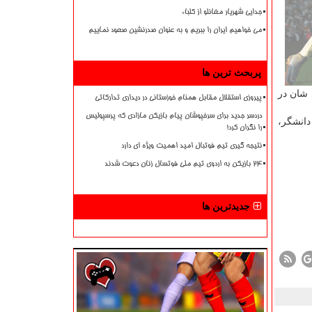
جدایی شهریار مغانلو از کلباء
می خواهیم ایران را ببریم و به عنوان صدرنشین صعود نماییم
پربحث ترین ها
در این ۳ بازی که مدافع بلغاری شان در
پیروزی استقلال مقابل همنام خوزستانی در دیداری تدارکاتی
دردسر جدید برای سرخپوشان پیام بازیکن مازادی که پرسپولیس
د دانشگر،
را نگران کرد!
نتیجه گیری تیم فوتبال امید اهمیت ویژه ای دارد
۲۴ بازیکن به اردوی تیم ملی فوتسال زنان دعوت شدند
جدیدترین ها