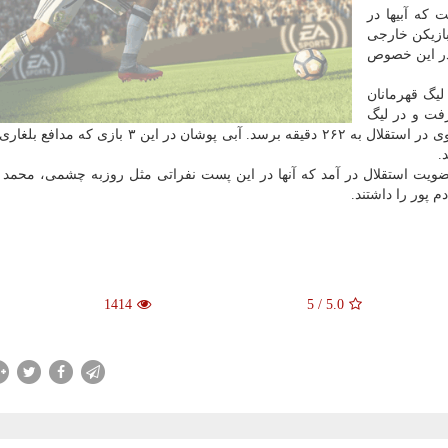
وست که آبیها در
بازیکن خارجی
را در این خصوص
ورش در استقلال تنها ۲ بار در لیگ قهرمانان
فت و در لیگ
برتر هم ۸۲ دقیقه مقابل گل گهر بازی کرد تا جمع بازیهای وی در استقلال به ۲۶۲ دقیقه برسد. آبی پوشان 
 نا آماده بلغاری به عضویت استقلال در آمد که آنها در این پست نفراتی مثل روزبه چشمی، محم
 پور را داشتند.
1414
5
/
5.0