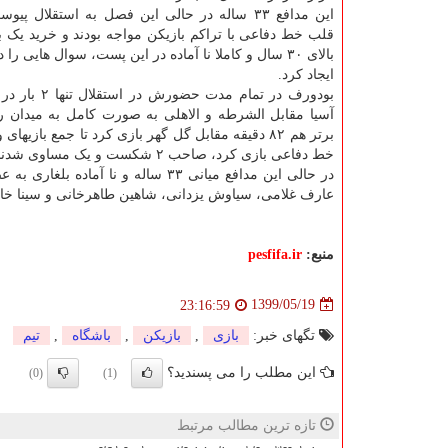
این مدافع ۳۳ ساله در حالی این فصل به استقلال پی
قلب خط دفاعی با تراکم بازیکن مواجه بودند و خرید یک 
بالای ۳۰ سال و کاملا نا آماده در این پست، سوال هایی 
ایجاد کرد.
بودورف در تمام مدت حض
آسیا مقابل الشرطه و الاهلی به صورت کامل به میدان ر
خط دفاعی بازی کرد، صاحب ۲ شکست و یک مساوی شدند.
در حالی این مدافع میانی ۳۳ ساله و
عارف غلامی، سیاوش یزدانی، شاهین طاهرخانی و سینا خادم
منبع:
pesfifa.ir
1399/05/19
23:16:59
تگهای خبر:
بازی
,
بازیكن
,
باشگاه
,
تیم
این مطلب را می پسندید؟
(0)
(1)
تازه ترین مطالب مرتبط