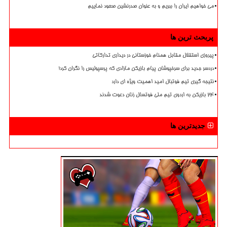
می خواهیم ایران را ببریم و به عنوان صدرنشین صعود نماییم
پربحث ترین ها
پیروزی استقلال مقابل همنام خوزستانی در دیداری تدارکاتی
دردسر جدید برای سرخپوشان پیام بازیکن مازادی که پرسپولیس را نگران کرد!
نتیجه گیری تیم فوتبال امید اهمیت ویژه ای دارد
۲۴ بازیکن به اردوی تیم ملی فوتسال زنان دعوت شدند
جدیدترین ها