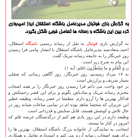
به گزارش بازی فوتبال مدیرعامل باشگاه استقلال ابراز امیدواری
كرد بین این باشگاه و رسانه ها تعامل خوبی شكل بگیرد.
به گزارش بازی
فوتبال
به نقل از رسانه رسمی
باشگاه
استقلال،
احمد سعادتمند مدیرعامل باشگاه استقلال با انتشار پیامی فرا رسیدن
روز خبرنگار را به جامعه رسانه تبریک گفت.
این پیام به شرح زیر است:
ن وَ الْقَلَمِ وَ ما یَسْطُرُونَ (قلم، آیه ۱)
به ۱۷ مرداد رسیدیم، روز خبرنگار، روز آگاهی رسانی که شغلی
بسیار شریف و پرارزش است.
بر خود واجب می دانم فرا رسیدن روز خبرنگار را بر همه اصحاب
محترم رسانه تبریک و شادباش بگویم و برای این قشر زحمتکش و
فداکار بهترین ها را آرزو دارم. مطمئنا در عصر رسانه، وظیفه خطیر
این عزیزان که شخصا شاهد بوده ام در تمامی ساعات شبانه روز در
حال تلاش و کوشش هستند، قابل ستایش و قدردانی است.
وظیفه دارم در این روز یادی هم کنم از درگذشتگان عرصه قلم که
امروز در کنار ما نیستند.
اینجانب به نمایندگی از خانواده بزرگ باشگاه استقلال، بهترین ها را
برای همه اصحاب رسانه آرزو می کنم و امیدوارم تعامل و همکاری