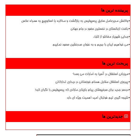
پربیننده ترین ها
واکنش مدیرعامل سابق پرسپولیس به بازگشت و مذاکره با اسکوچیچ به همراه عکس
باخت ازبکستان در نخستین حضور در جام جهانی
جدایی شهریار مغانلو از کلباء
می خواهیم ایران را ببریم و به عنوان صدرنشین صعود نماییم
پربحث ترین ها
میزبانی استقلال در آسیا به امارات می رسد؟
پیروزی استقلال مقابل همنام خوزستانی در دیداری تدارکاتی
دردسر جدید برای سرخپوشان پیام بازیکن مازادی که پرسپولیس را نگران کرد!
نتیجه گیری تیم فوتبال امید اهمیت ویژه ای دارد
جدیدترین ها