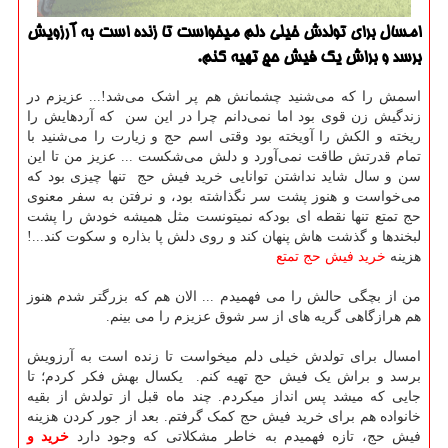
امسال برای تولدش خیلی دلم میخواست تا زنده است به آرزویش
برسد و براش یك فیش حج تهیه كنم.
اسمش را که می‌شنید چشمانش هم پر اشک می‌شد!... عزیزم در
زندگیش زن قوی بود اما نمی‌دانم چرا در این سن که آردهایش را
ریخته و الکش را آویخته بود وقتی اسم حج و زیارت را می‌شنید با
تمام قدرتش طاقت نمی‌آورد و دلش می‌شکست ... عزیز من تا این
سن و سال شاید نداشتن توانایی خرید فیش حج تنها چیزی بود که
می‌خواست و هنوز پشت سر نگذاشته بود، و نرفتن به سفر معنوی
حج تمتع تنها نقطه ای بودکه نمیتونست مثل همیشه خودش را پشت
لبخندها و گذشت هاش پنهان کند و روی دلش پا بذاره و سکوت کند...!
هزینه
خرید فیش حج تمتع
من از بچگی حالش را می فهمیدم ... الان هم که بزرگتر شدم هنوز
هم هرازگاهی گریه های از سر شوق عزیزم را می بینم.
امسال برای تولدش خیلی دلم میخواست تا زنده است به آرزویش
برسد و براش یک فیش حج تهیه کنم. یکسال بهش فکر کردم؛ تا
جایی که میشد پس انداز میکردم. چند ماه قبل از تولدش از بقیه
خانواده هم برای خرید فیش حج کمک گرفتم. بعد از جور کردن هزینه
فیش حج، تازه فهمیدم به خاطر مشکلاتی که وجود دارد
خرید و