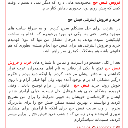
فروش فیش حج
محدودیت هایی داره که دیگر نمی دانستم با وقت
کمی که پیش رویم بود، چجوری باهاش کنار بیام.
خرید و فروش اینترنتی فیش حج
در اینترنت برای حل مشکلم سرچ کردم و به سراغ سایت های
موجود رفتم حتی به یکی دو مورد برخودرم که اقدام به ساخت
اپلیکیشن نموده بودند، به هرحال مشکل من تنها که نبود؛ فهمیدم
خرید و فروش اینترنتی هم برای فیش حج انجام میشه، بطوری که هم
قانونی باشه هم مشکلات کمتری سر راهم باشه.
بعد از کلی جستجو در اینترنت و تماس با شماره های
خرید و فروش
فیش حج
تمتع با یکی از دفاتر به نام آقای محمدزاده عرب قرار
گذاشتم و به دفتر ایشان مراجعه کردم. با اینکه دمغ بودم و فکرم
درگیرِ مشکلی که برام بوجود آمده بود، ولی آنها خیلی آرام و با روی
خوش روند خرید
فیش حج
قانونی را برام توضیح دادند... وقتی
فهمیدم مشکلم خیلی هم غیرقابل حل نیست، خیلی آرام‌تر شدم.
ایشان و کارشناسان خوبشان به خوبی شرایط را برای من تشریح
کردند و توانستم با بهترین قیمت ممکن فیش حج را برای مادربزگ
بخرم. از وب سایت فیش حج برای اینکه با آرامش برای مشکلم
تدبیری اندیشدند و در زمانی که داشتم،
خرید فیش حج
را برایم میسر
کردند، صمیمانه سپاسگزارم