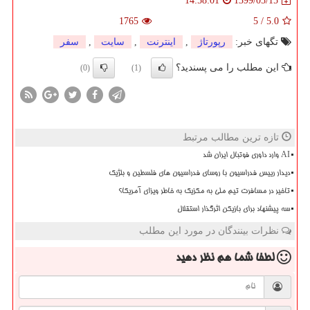
1399/05/15
14:58:01
1765
5
/
5.0
تگهای خبر:
رپورتاژ
,
اینترنت
,
سایت
,
سفر
این مطلب را می پسندید؟
(0)
(1)
تازه ترین مطالب مرتبط
AI وارد داوری فوتبال ایران شد
دیدار رییس فدراسیون با روسای فدراسیون های فلسطین و بلژیک
تاخیر در مسافرت تیم ملی به مکزیک به خاطر ویزای آمریکا؟
سه پیشنهاد برای بازیکن اثرگذار استقلال
نظرات بینندگان در مورد این مطلب
لطفا شما هم
نظر دهید