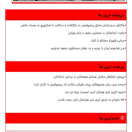
پربیننده ترین ها
واکنش مدیرعامل سابق پرسپولیس به بازگشت و مذاکره با اسکوچیچ به همراه عکس
باخت ازبکستان در نخستین حضور در جام جهانی
جدایی شهریار مغانلو از کلباء
می خواهیم ایران را ببریم و به عنوان صدرنشین صعود نماییم
پربحث ترین ها
پیروزی استقلال مقابل همنام خوزستانی در دیداری تدارکاتی
دردسر جدید برای سرخپوشان پیام بازیکن مازادی که پرسپولیس را نگران کرد!
نتیجه گیری تیم فوتبال امید اهمیت ویژه ای دارد
۲۴ بازیکن به اردوی تیم ملی فوتسال زنان دعوت شدند
جدیدترین ها