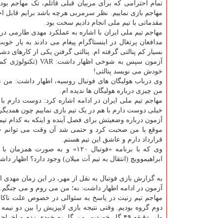
تمام احترامی که برای مربیان قبلی قائلم، تک مهاجم بو
مهاجم بازی نماییم. نظر سرمربی هرچه باشد برایم قابل احت
مقدماتی با تیم ملی انجام دادیم سخت بود.
مهاجم تیم ملی ایران با اشاره به عملکرد مهدی طارمی در ت
مدافعان پرتغال در اینستاگرام پیغام می دادند به یار خو
بسیار کم پنالتی گرفته ام. پنالتی گرفتن یکی از کارهای 
خودش می نویسد پنالتی!
وی درباب هولیگان های فوتبال روسیه، اظهار داشت: من
من چیزی درباره هولیگان ها ندیده ام.
مهاجم تیم ملی ایران در ادامه اشاره کرد: دوست دارم با
خیلی دوست دارم با هم در یک تیم بازی نماییم چون همدیگر
آزمون درباره وضعیتش برای فصل آینده و اینکه به کدام ت
موقع با من صحبت کرد و حتمی شد آن وقت می توانم حرف 
قرارداد دارم و عاشق این تیم هستم.
وی که با برنامه «فوتبال ۱۲۰» و
ابراهیموویچ (انتقال به تیم آث میلان) وجود دارد؟ اظهار 
به گزارش بازی فوتبال به نقل از مهر، در این زمان مهدی ا
آزمون در ادامه اظهار داشت: نه؛ من می روم و می جنگم.
مهاجم تیم زنیت در پاسخ به سئوالی در خصوص علت ناکامی 
دوم گروه بودیم. وقتی نتیجه بازی لایپزیش را بین دو نیم
ولی دقیقه ۴۹ گل خوردیم، من گل به خودی زدم و 