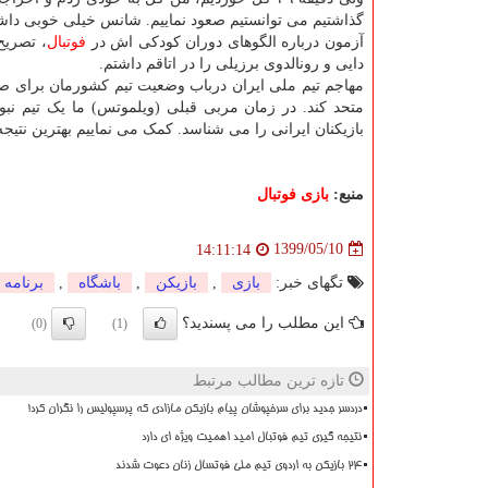
گذاشتیم می توانستیم صعود نماییم. شانس خیلی خوبی داشت
آزمون درباره الگوهای دوران کودکی اش در
فوتبال
، تصریح
دایی و رونالدوی برزیلی را در اتاقم داشتم.
مهاجم تیم ملی ایران درباب وضعیت تیم کشورمان برای صع
متحد کند. در زمان مربی قبلی (ویلموتس) ما یک تیم ن
بازیکنان ایرانی را می شناسد. کمک می نماییم بهترین نتیجه 
منبع:
بازی فوتبال
1399/05/10
14:11:14
تگهای خبر:
بازی
,
بازیكن
,
باشگاه
,
برنامه
این مطلب را می پسندید؟
(0)
(1)
تازه ترین مطالب مرتبط
دردسر جدید برای سرخپوشان پیام بازیکن مازادی که پرسپولیس را نگران کرد!
نتیجه گیری تیم فوتبال امید اهمیت ویژه ای دارد
۲۴ بازیکن به اردوی تیم ملی فوتسال زنان دعوت شدند