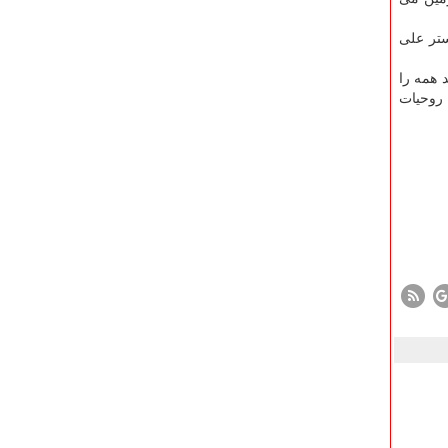
ستر علی
 همه را
 روحیات