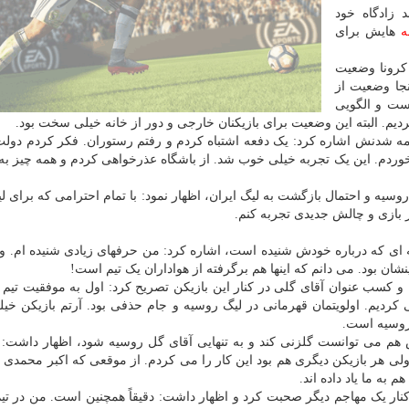
 زادگاه خود
ه
هایش برای
کرونا وضعیت
نجا وضعیت از
ت و الگویی
ردیم. البته این وضعیت برای بازیکنان خارجی و دور از خانه خیلی سخت بود.
ه شدنش اشاره کرد: یک دفعه اشتباه کردم و رفتم رستوران. فکر کردم دول
 خوردم. این یک تجربه خیلی خوب شد. از باشگاه عذرخواهی کردم و همه چیز به
ه و احتمال بازگشت به لیگ ایران، اظهار نمود: با تمام احترامی که برای لی
ر بازی و چالش جدیدی تجربه کنم.
ی که درباره خودش شنیده است، اشاره کرد: من حرفهای زیادی شنیده ام. ول
نشان بود. می دانم که اینها هم برگرفته از هواداران یک تیم است!
ا و کسب عنوان آقای گلی در کنار این بازیکن تصریح کرد: اول به موفقیت تیم
کردیم. اولویتمان قهرمانی در لیگ روسیه و جام حذفی بود. آرتم بازیکن خی
روسیه است.
هم می توانست گلزنی کند و به تنهایی آقای گل روسیه شود، اظهار داشت: 
 ولی هر بازیکن دیگری هم بود این کار را می کردم. از موقعی که اکبر محمدی 
 به ما یاد داده اند.
کنار یک مهاجم دیگر صحبت کرد و اظهار داشت: دقیقاً همچنین است. من در تیم