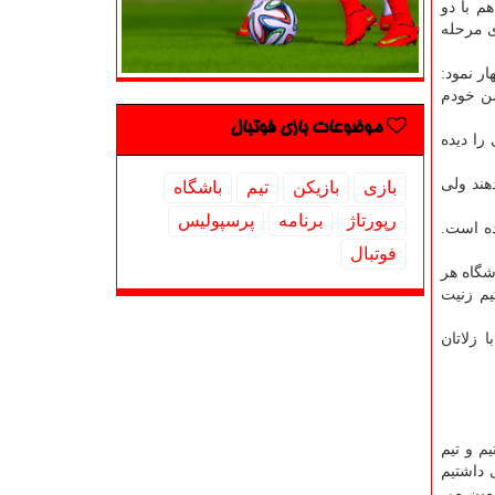
م با دو
ی مرحله
ر نمود:
من خودم
موضوعات بازی فوتبال
سته شده است. VAR از بس که مهدی را دیده
هند ولی
بازی
بازیكن
تیم
باشگاه
رپورتاژ
برنامه
پرسپولیس
ده است.
فوتبال
شگاه هر
یم زنیت
با زلاتان
م و تیم
 داشتیم
 زمین می