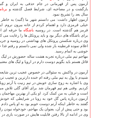
آزمون پس از قهرمانی در جام حذفی به ایران و گنبد
بازگشت و در مصاحبه ای، شرایط فصل گذشته و
برنام
سال بعد را تشریح نمود.
آزمون اظهار داشت: می دانستم شهر ما (گنبد) به خاطر 
خیلی قرمزی دارد و اهتمام کردم از خانه بیرون نروم. ای
قرمز هم گذشته است. در روسیه
باشگاه
ما حرفه ای اس
برای باشگاه های دیگر بود و باید پروتکل ها را رعایت می ک
وی درباره شکستن پروتکل های بهداشتی در روسیه و جریم
اعلام نموده قرنطینه باز شده ولی نمی دانستم و رفتم غذا
خوشی به اتمام رسید.
مهاجم تیم ملی درباره تجربه هشت ساله حضورش در لیگ روسی
قائل هستم باید بگویم دوست دارم در اروپا و لیگ های معتب
آزمون در واکنش به سئوالی در خصوص عجیب ترین شایعه ا
شنیدم با پول به تیم ملی رفته ام خنده دارترین و عجیب تری
وی با اشاره به زوج سازی خوبش در تیم زنیت با آرتم زوب
کردیم. وقتی هم تیم قهرمان شد برای آقای گلی تلاش می 
است و خیلی به من کمک کرد. او یکی از بهترین مهاجمان 
آزمون درباره پاس گل خود به زوبا در شرایطی که خودش 
گفتند به خاطر اینکه آرتم دوست خوبم بود به او پاس دادم
بود و حتی پیش از آن، بعنوان یک مهاجم، خودخواه نبودن را هم
وی در ادامه از بالا رفتن قابلیت هایش در صورت بازی در 