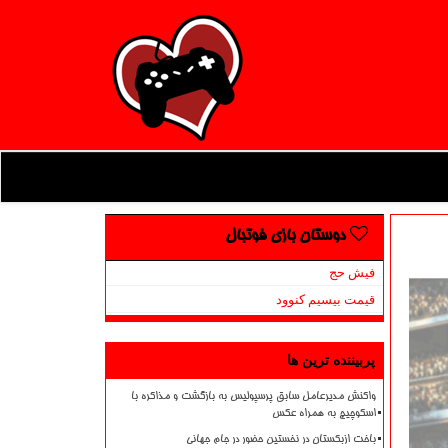
دوستان بازی فوتبال
فیش حج
قیمت بیسیم کنوود
پربیننده ترین ها
واکنش مدیرعامل سابق پرسپولیس به بازگشت و مذاکره با
اسکوچیچ به همراه عکس
باخت ازبکستان در نخستین حضور در جام جهانی