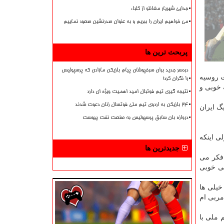
جدایی شهریار مغانلو از کلباء
می خواهیم ایران را ببریم و به عنوان صدرنشین صعود نماییم
پربحث ترین ها
دردسر جدید برای سرخپوشان پیام بازیکن مازادی که پرسپولیس
ت روسیه
را نگران کرد!
 خوبی و
نتیجه گیری تیم فوتبال امید اهمیت ویژه ای دارد
۲۴ بازیکن به اردوی تیم ملی فوتسال زنان دعوت شدند
گ ایران
دروازه بان سابق پرسپولیس به صنعت نفت پیوست
ی اینکه
جدیدترین ها
 فکر می
لی خوبی
خیلی ها
مربی ام
 ملی با