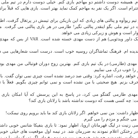
دم. همیشه دوست داشتم دو مهاجم بازی کنم. خیلی دوست دارم در تیم ملی ه
رام است. اگر یک نفر به مهاجم کمک نماید بهتر است. بازی هایی که قبلاً برا
یم ریوآوه و پنالتی های زیادی که این بازیکن برای تیمش در پرتغال گرفت، اظها
بت در تیم ملی بگو اینقدر پنالتی نگیر! طارمی در هر بازی پنالتی می گرفت. 
دشوار است و هوش و زیرکی زیادی می خواهد.
آزمون سپس به شوخی اظهار داشت: VAR (تکنولوژی کمک داور ویدئویی) هم از دست مهدی خ
 ندیده ام. فرهنگ تماشاگران روسیه خوب است. درست است شعارهایی می د
 مهدی (طارمی) در یک تیم بازی کنم. بهترین زوج دوران فوتبالی من مهدی بو
 را خوب درک می نماییم.
یم خواهد رفت، اشاره کرد: وقتی صد درصد نشده است چیزی نمی توان گفت. با
بزنم. هیچ صحبتی با من نشده است و نمی توانم چیزی بگویم. فعلاً با ت
 به صورت همزمان با مهدی طارمی گفتگو می کرد، در پاسخ به این پرسش که آیا امکان بازی 
داشت: چه کسی هست که دوست نداشته باشد با زلاتان بازی کند؟
ظهار داشت: من نمی خواهم. اگر زلاتان بازی کند ما باید برویم روی نیمکت!
 می جنگم و مزدم را می گیرم.
زنیت در لیگ قهرمانان اروپا، اظهار نمود: تا بازی بنفیکا شانس خوبی داشتی
ه در رختکن اعلام نمودند به ضررمان شد. در نیمه اول موقعیت های خیلی خوبی
اخراجی دادیم. نفهمیدیم چه شد. همه چیز بین دو نیمه رخ داد. اگر تمرکزمان را در