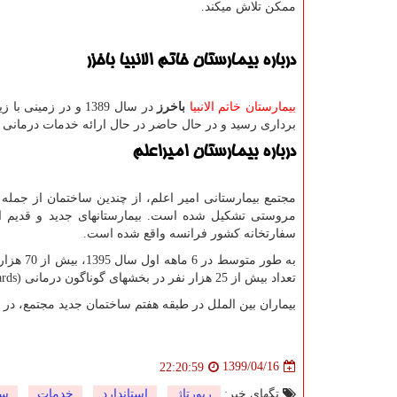
ممکن تلاش میکند.
درباره بیمارستان خاتم الانبیا باخزر
بیمارستان خاتم الانبیا
باخرز
در سال 1389 و در زمینی با زیربنای 17 هزار متر مربع شروع به ساخت کرد و در سال 1397 با
برداری رسید و در حال حاضر در حال ارائه خدمات درمانی ب
درباره بیمارستان امیراعلم
مجتمع بیمارستانی امیر اعلم، از چندین ساختمان از جمله
مروستی تشکیل شده است. بیمارستانهای جدید و قدیم امی
سفارتخانه کشور فرانسه واقع شده است.
به طور 
تعداد بیش از 25 هزار نفر در بخشهای گوناگون درمانی
ards)
بیماران بین الملل در طبقه هفتم ساختمان جدید مجتمع، 
1399/04/16
22:20:59
تگهای خبر:
رپورتاژ
,
استاندارد
,
خدمات
,
سل