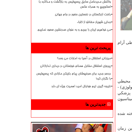
واکنش مدیرعامل سابق پرسپولیس به بازگشت و مذاکره با
اسکوچیچ به همراه عکس
باخت ازبکستان در نخستین حضور در جام جهانی
جدایی شهریار مغانلو از کلباء
می خواهیم ایران را ببریم و به عنوان صدرنشین صعود نماییم
طی آرام
پربحث ترین ها
میزبانی استقلال در آسیا به امارات می رسد؟
پیروزی استقلال مقابل همنام خوزستانی در دیداری تدارکاتی
دردسر جدید برای سرخپوشان پیام بازیکن مازادی که پرسپولیس
را نگران کرد!
ق محيطي
لوژي) -
نتیجه گیری تیم فوتبال امید اهمیت ویژه ای دارد
 پزشكي
يناسيون
جدیدترین ها
خته شده
ين زمان