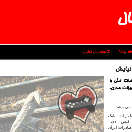
ال
رپورتاژ
درباره بازی فوتبال
نیایش
امات ملی و
هیزات مدرن،
می باشد.
نک رفاه - بانک
 کیش - دی -
صادرات ایران