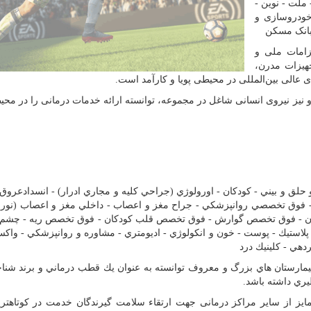
ملت - نوین -
خودروسازی و
 بانک مسکن
زامات ملی و
جهیزات مدرن،
ی عالی بین‌‌المللی در محیطی پویا و کارآمد است.
 نیز نیروی انسانی شاغل در مجموعه، توانسته ارائه خدمات درمانی را در محی
ق و بيني - كودكان - اورولوژي (جراحي كليه و مجاري ادرار) - انسدادعرو
ي - فوق تخصصي روانپزشكي - جراح مغز و اعصاب - داخلي مغز و اعصاب (نورو
ان - فوق تخصص گوارش - فوق تخصص قلب كودكان - فوق تخصص ريه - چشم
ح پلاستيك - پوست - خون و انكولوژي - اديومتري - مشاوره و روانپزشكي - واكس
دهي - كلينيك درد
بيمارستان هاي بزرگ و معروف توانسته به عنوان يك قطب درماني و برند شنا
ي داشته باشد.
مايز از سایر مراکز درمانی جهت ارتقاء سلامت گيرندگان خدمت در كوتاهتر