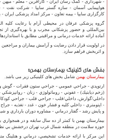
- شهرداری - کمک رسان ایران - کارآفرین - معلم - میهن - 
هواپیمایی آسمان - سازه گستر سایپا - شرکت نفت - 
کارگزاری سایپا - بیمه تعاون - مرکز امداد پزشکی ایران -
گروه پزشکی عرفان در محیطی آرام با رعایت کلیه ال
بین‌المللی و حضور پزشکانی مجرب و با بهره‌گیری از ت
آماده ارائه خدمات درمانی و مراقبتی مطابق با استانداردها
در اولویت قرار دادن رضایت و آرامش بیماران و مراجعین و
و اثربخش فراهم سازد.
بخش های کلینیک بیمارستان بهمن
:
بیمارستان بهمن
شامل بخش های کلینیکی زیر می باشد.
ارتوپدي - جراحي عمومي - جراحي ستون فقرات - گوش و حل
(زخم ديابتيك) - عفوني - روماتولوژي - زنان - روانپزشك
داخلي/گوارش، داخلي/قلب - جراحي قلب - جراحي كودك
- اپتومتري - داخلي كليه و فشار خون - غدد - تغذيه - جرا
و پايش رشد - گفتار درماني - مشاوره دوران بارداري و شير
بيمارستان بهمن با كمتر از ده سال سابقه و در همجواري 
حوزه سلامت در منطقه شمال غرب تهران درخشش بي نظير
این مرکز با ارائه خدمات تشخيصي، درماني و هتلينگ مت