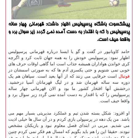
پیشكسوت باشگاه پرسپولیس اظهار داشت: قهرمانی چهار ساله
پرسپولیس را كه با اقتدار به دست آمده نمی گردد زیر سوال برد و
واقعا حیف است.
حامد کاویانپور در گفت و گو با ایسنا درباره قهرمانی پرسپولیس
اظهار نمود: پرسپولیس خودش را به همه جهان ثابت کرد و اگرچه
کری خواندن هواداران همیشه جذاب است اما گاهی اوقات حرف های
خوبی نمی شنویم و حتی یکسری آدم ها که به صورتی اسمشان در
فوتبال
است حرفایی می زنند که از آنها بعید است. سپاهان هم یک
دوره سه ساله قهرمان شد و در لیگ قهرمانان آسیا درخشید.
درخشش آنها افتخار کشور ما بود و الان قهرمانی چهار ساله
پرسپولیس را که با اقتدار به دست آمده نمی گردد زیر سوال برد و
واقعا حیف است.
او افزود: شکل بسته شدن تیم و عملکرد مدیریتی بسیار مهم می
باشد. من یک دهه در پرسپولی بازی کردم و در آن سال ها خیلی اذیت
می شدیم. مربی در ابتدای فصل معلوم نبود و بازیکنان مشخص
نبودند. حقیقا این را هم باید بگویم که امسال هم فکر نمی کردم چنین
عملکردی داشته باشد چونکه یک تیم فوتبال قبل از بازی ها باید حرفه