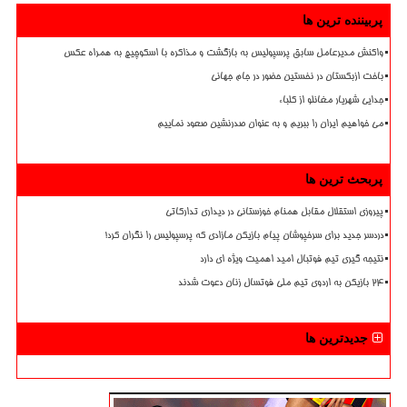
پربیننده ترین ها
واکنش مدیرعامل سابق پرسپولیس به بازگشت و مذاکره با اسکوچیچ به همراه عکس
باخت ازبکستان در نخستین حضور در جام جهانی
جدایی شهریار مغانلو از کلباء
می خواهیم ایران را ببریم و به عنوان صدرنشین صعود نماییم
پربحث ترین ها
پیروزی استقلال مقابل همنام خوزستانی در دیداری تدارکاتی
دردسر جدید برای سرخپوشان پیام بازیکن مازادی که پرسپولیس را نگران کرد!
نتیجه گیری تیم فوتبال امید اهمیت ویژه ای دارد
۲۴ بازیکن به اردوی تیم ملی فوتسال زنان دعوت شدند
جدیدترین ها