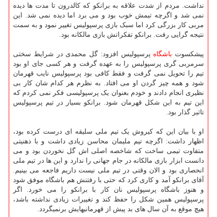
نداشت. مردم از شدت علاقه به برانکو که کالدرون تا مدت ها دیده
نمی شد و اگرچه تیمش خوب بود و می برد اما دیده نمی شد. این
مربی کار بزرگی کرد اما سبک بازی پرسپولیس تغییر نمود و به سمت
نتیجه گرایی رفت. برانکو تفکراتش بازی مالکانه بود.
پیشکسوت
باشگاه
پرسپولیس افزود: گل محمدی در شرایط سختی
سرمربی گری پرسپولیس را به عهده گرفت و هر کسی جای او بود
تیم را تحویل نمی گرفت و فقط کافی بود پرسپولیس نایب قهرمان
شود و همه چیز گردن او می افتاد. به نظرم هر کدام شان کار بی
نظیری انجام دادند و خودم بعنوان یک پرسپولیسی فکر نمی کردم که
این تیم به این شکل قهرمان شود. برانکو بسیار در تیم پرسپولیس
تاثیر گذار بود.
او با بیان این که کیروش یک تیم ملی سلیقه ای درست کرده بود،
اظهار داشت: اگرچه تیم ملیمان محاسن زیادی داشت و با ذهنیتی
متفاوت تیمی ساخت که شاخصه اصلی اش گل نخوردن بود و می
دانست ابزار بازی مالکانه در جام جهانی را ندارد و این ها در تیم ملی
انحصاری بود و الان وقتی در تیم ملی نیست داریم فاجعه می بینیم.
آقای برانکو آمد و کاری کرد که حتی با رفتنش هم باشگاه موفق شود
و هنوز باشگاه پرسپولیس نان کار با برانکو را می خورد. اگر
پرسپولیس همین شکل را حفظ کند و تغییرات زیادی نداشته باشد،
هیچ موقع به آن سال های بد پیش از قهرمانیهایش برنمیگردد.