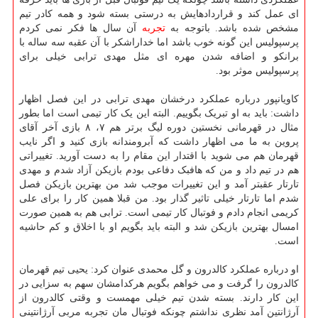
ای عمل کند و قراردادهایش به درستی بسته شود و همه کادر تیم
مشخص شده باشد. باتوجه به
تجربه
آن سال ها فکر نمی کردم
پرسپولیس این گونه خوب باشد اما خداراشکر با آن عقبه سه ساله با
برانکو و اضافه شدن مهره ای مثل مهدی ترابی خیلی برای
پرسپولیس موثر بود.
کاویانپور درباره عملکرد درخشان مهدی ترابی در این فصل اظهار
داشت: باید به او تبریک بگوییم. البته این یک کار تیمی است اما بطور
مثال در قهرمانی نخستین دوره لیگ برتر هم ۷، ۸ بازی آخر آقای
پروین به ما می اظهار داشت که آبرومندانه بازی کنید و اگر نایب
قهرمان هم می شوید با اقتدار این مقام را به دست آورید. تغییراتی
هم در تیم داد و من که هافبک دفاعی بودم بازیکن آزاد شدم و مهدی
تارتار عقبتر آمد و این تغییرات موجب شد من بهترین بازیکن فصل
شدم اما تارتار خیلی تاثیر گذار بود. من قبلا همین کار را برای علی
کریمی انجام دادم و فوتبال کار تیمی است. ترابی هم به همین صورت
امسال بهترین بازیکن شد و البته باید بگویم او با اخلاق و کم حاشیه
است.
او درباره عملکرد کالدرون و گل محمدی عنوان کرد: یحیی تیم قهرمان
کالدرون را گرفت و می خواهم بگویم هرکدامشان سهم به سزایی در
این کار دارند. بسته شدن تیم خیلی مهمست و وقتی کالدرون از
آرژانتین آمد نظری نداشتم چونکه فوتبال مان تجربه مربی آرژانتینی