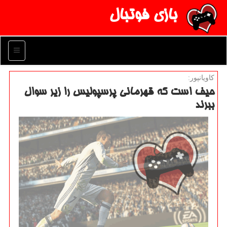
بازی فوتبال
منو
كاویانپور:
حیف است كه قهرمانی پرسپولیس را زیر سوال
ببرند