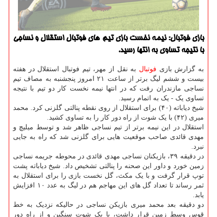
بازی فوتبال: نیمه نخست بازی تیم های فوتبال استقلال و نساجی
با نتیجه تساوی به انتها رسید.
به گزارش بازی
فوتبال
به نقل از مهر، تیم فوتبال استقلال در هفته
بیست و ششم لیگ برتر از ساعت ۲۱ امروز پنجشنبه به مصاف تیم
نساجی مازندران رفت که در انتها نیمه نخست کار دو تیم با نتیجه
تساوی یک - یک به اتمام رسید.
شیخ دیاباته (۴۰) برای استقلال از روی نقطه پنالتی گلزنی کرد. محمد
میری (۴۲) با یک شوت از راه دور کار را به تساوی کشید.
استقلال در این نیمه برتر از تیم نساجی ظاهر شد و توسط میلیچ و
مهدی قائدی صاحب موقعیت هایی برای گلزنی شد که راه به جایی
نبرد.
در دقیقه ۳۹، بازیکنان نساجی مهدی قائدی در محوطه جریمه نساجی
زمین خورد و داور این صحنه را پنالتی تشخیص داد. شیخ دیاباته پشت
توپ قرار گرفت و با یک مکث، گل نخست بازی را برای استقلال به
ثمر رساند تا تعداد گل های این مهاجم هم در لیگ به عدد ۱۰ افزایش
یابد.
دو دقیقه بعد محمد میری بازیکن نساجی در حالیکه نزدیک به خط
قوس وسط زمین قرار داشت، با یک شوت سنگین و از راه دور