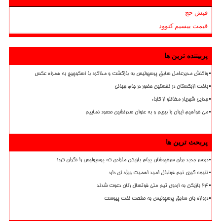
فیش حج
قیمت بیسیم کنوود
پربیننده ترین ها
واکنش مدیرعامل سابق پرسپولیس به بازگشت و مذاکره با اسکوچیچ به همراه عکس
باخت ازبکستان در نخستین حضور در جام جهانی
جدایی شهریار مغانلو از کلباء
می خواهیم ایران را ببریم و به عنوان صدرنشین صعود نماییم
پربحث ترین ها
دردسر جدید برای سرخپوشان پیام بازیکن مازادی که پرسپولیس را نگران کرد!
نتیجه گیری تیم فوتبال امید اهمیت ویژه ای دارد
۲۴ بازیکن به اردوی تیم ملی فوتسال زنان دعوت شدند
دروازه بان سابق پرسپولیس به صنعت نفت پیوست