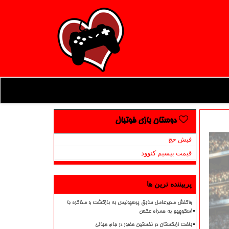
دوستان بازی فوتبال
فیش حج
قیمت بیسیم کنوود
پربیننده ترین ها
واکنش مدیرعامل سابق پرسپولیس به بازگشت و مذاکره با
اسکوچیچ به همراه عکس
باخت ازبکستان در نخستین حضور در جام جهانی