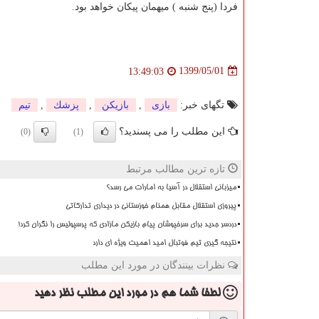
فردا (پنج شنبه ) میهمان پیکان خواهد بود.
1399/05/01
13:49:03
تگهای خبر:
بازی
,
بازیكن
,
پزشك
,
تیم
این مطلب را می پسندید؟
(0)
(1)
تازه ترین مطالب مرتبط
میزبانی استقلال در آسیا به امارات می رسد؟
پیروزی استقلال مقابل همنام خوزستانی در دیداری تدارکاتی
دردسر جدید برای سرخپوشان پیام بازیکن مازادی که پرسپولیس را نگران کرد!
نتیجه گیری تیم فوتبال امید اهمیت ویژه ای دارد
نظرات بینندگان در مورد این مطلب
لطفا شما هم
در مورد این مطلب
نظر دهید