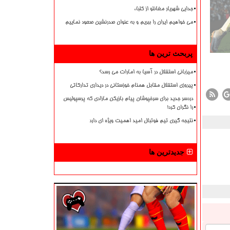
جدایی شهریار مغانلو از کلباء
می خواهیم ایران را ببریم و به عنوان صدرنشین صعود نماییم
پربحث ترین ها
میزبانی استقلال در آسیا به امارات می رسد؟
پیروزی استقلال مقابل همنام خوزستانی در دیداری تدارکاتی
دردسر جدید برای سرخپوشان پیام بازیکن مازادی که پرسپولیس
را نگران کرد!
نتیجه گیری تیم فوتبال امید اهمیت ویژه ای دارد
جدیدترین ها