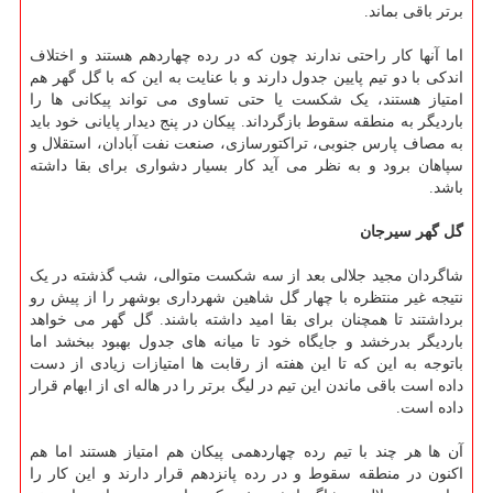
برتر باقی بماند.
اما آنها کار راحتی ندارند چون که در رده چهاردهم هستند و اختلاف
اندکی با دو تیم پایین جدول دارند و با عنایت به این که با گل گهر هم
امتیاز هستند، یک شکست یا حتی تساوی می تواند پیکانی ها را
باردیگر به منطقه سقوط بازگرداند. پیکان در پنج دیدار پایانی خود باید
به مصاف پارس جنوبی، تراکتورسازی، صنعت نفت آبادان، استقلال و
سپاهان برود و به نظر می آید کار بسیار دشواری برای بقا داشته
باشد.
گل گهر سیرجان
شاگردان مجید جلالی بعد از سه شکست متوالی، شب گذشته در یک
نتیجه غیر منتظره با چهار گل شاهین شهرداری بوشهر را از پیش رو
برداشتند تا همچنان برای بقا امید داشته باشند. گل گهر می خواهد
باردیگر بدرخشد و جایگاه خود تا میانه های جدول بهبود ببخشد اما
باتوجه به این که تا این هفته از رقابت ها امتیازات زیادی از دست
داده است باقی ماندن این تیم در لیگ برتر را در هاله ای از ابهام قرار
داده است.
آن ها هر چند با تیم رده چهاردهمی پیکان هم امتیاز هستند اما هم
اکنون در منطقه سقوط و در رده پانزدهم قرار دارند و این کار را