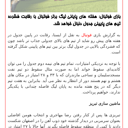
بازی فوتبال: هفته های پایانی لیگ برتر فوتبال با رقابت فشرده
تیم های پایینی جدول دنبال خواهد شد.
به گزارش بازی
فوتبال
به نقل از ایسنا، رقابت در پایین جدول در
هفته های پیش رو شاید از تیم های بالای جدولی جذاب تر باشد چون
که فشردگی بالایی در جدول لیگ برتر بین تیم های پایینی شکل گرفته
است.
با توجه به نزدیکی امتیازات، تمام تیم های نیمه دوم جدول را می توان
کاندیدای سقوط خواند اما به صورت مثال سقوط دو تیم نفت
مسجدسلیمان و نساجی مازندران که با ۳۳ و ۲۸ امتیاز در مکان های
هشتم و نهم هستند دور از انتظار به نظر می آید. بنابراین به هفت تیم
دیگر که در پنج هفته مانده به پایان لیگ فاصله چندانی با یکدیگر
ندارند، خواهیم پرداخت.
ماشین سازی تبریز
تبریزی ها پس از کنار رفتن رضا مهاجری و انتخاب هومن افاضلی
بعنوان سرمربی در دیدار گذشته خود ذوب آهن را در اصفهان شکست
دادند تا کمی از منطقه سقوط فاصله بگیرند. آنها حالا با ۲۷ امتیاز در