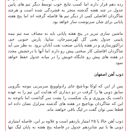
رده دهم قرار دارند اما کسب نتایج خوب توسط دیگر تیم های پایین
جدول در چند هفته گذشته منجر به فشردگی شده است و هرچند
شاگردان افاضلی کمی از دیگر تیم ها فاصله گرفته اند اما پنج هفته
پایانی برای شان سرنوشت ساز خواهد بود.
ماشین سازی تبریز در پنج هفته پایانی باید به مصاف سه تیم نیمه
پایینی جدول یعنی گل گهرسیرجان، سایپا، پارس جنوبی جم،
تراکتورسازی و در هفته پایانی صنعت نفت آبادان برود. به نظر می آید
شاگردان افاضلی کار سختی پیش رو دارند اما آنها با درخشش مجدد
در هفته های پیش رو جایگاه خویش را در میانه جدول حفظ خواهد
نمود.
ذوب آهن اصفهان
پس از این که لوکا بوناچیچ جای رادولوویچ سرمربی مونته نگرویی
سابق ذوبی ها را گرفت در دو دیداری که هدایت این تیم را به عهده
داشت یک پیروزی و یک شکست را پشت سر گذاشت اما باتوجه به
این که شاگردان بوناچیچ در هفته های گذشته متزلزل نشان داده اند
قطعا نمی توان گفت در لیگ باقی خواهند ماند.
ذوب آهن حالا با ۲۵ امتیاز یازدهم است و علاوه بر این، فاصله امتیازی
ذوبی ها با تیم شانزدهم جدول در فاصله پنج هفته به پایان لیگ تنها