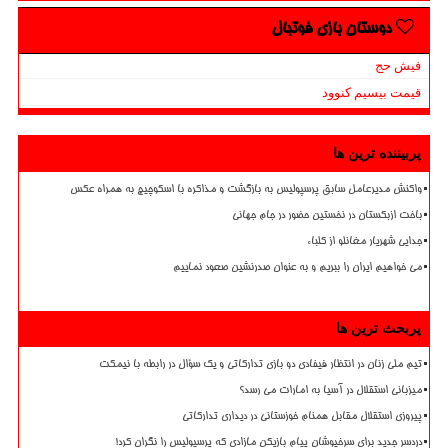
دوستان بازی فوتبال
فیش حج
قیمت بیسیم کنوود
پربیننده ترین ها
واکنش مدیرعامل سابق پرسپولیس به بازگشت و مذاکره با اسکوچیچ به همراه عکس
باخت ازبکستان در نخستین حضور در جام جهانی
جدایی شهریار مغانلو از کلباء
می خواهیم ایران را ببریم و به عنوان صدرنشین صعود نماییم
پربحث ترین ها
تیم ملی زنان در انتظار فیفادی دو بازی تدارکاتی و یک سؤال در رابطه با نیمکت
میزبانی استقلال در آسیا به امارات می رسد؟
پیروزی استقلال مقابل همنام خوزستانی در دیداری تدارکاتی
دردسر جدید برای سرخپوشان پیام بازیکن مازادی که پرسپولیس را نگران کرد!