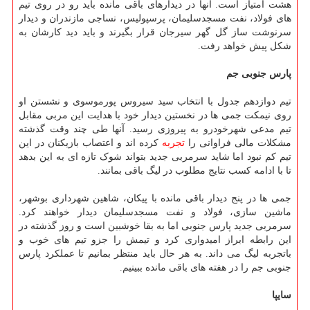
هشت امتیاز است. آنها در دیدارهای باقی مانده باید رو در روی تیم
های فولاد، نفت مسجدسلیمان، پرسپولیس، نساجی مازندران و دیدار
سرنوشت ساز گل گهر سیرجان قرار بگیرند و باید دید کارشان به
شکل پیش خواهد رفت.
پارس جنوبی جم
تیم دوازدهم جدول با انتخاب سید سیروس پورموسوی و نشستن او
روی نیمکت جمی ها در نخستین دیدار خود با هدایت این مربی مقابل
تیم مدعی شهرخودرو به پیروزی رسید. آنها طی چند وقت گذشته
مشکلات مالی فراوانی را
تجربه
کرده اند و اعتصاب بازیکنان در این
تیم کم نبود اما شاید سرمربی جدید بتواند شوک تازه ای به این بدهد
تا با ادامه کسب نتایج مطلوب در لیگ باقی بمانند.
جمی ها در پنج دیدار باقی مانده با پیکان، شاهین شهرداری بوشهر،
ماشین سازی، فولاد و نفت مسجدسلیمان دیدار خواهند کرد.
سرمربی جدید پارس جنوبی اما به بقا خوشبین است و روز گذشته در
این رابطه ابراز امیدواری کرد و تیمش را جزو تیم های خوب و
باتجربه لیگ می داند. به هر حال باید منتظر بمانیم تا عملکرد پارس
جنوبی جم را در هفته های باقی مانده ببینیم.
سایپا