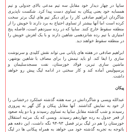
سایپا در چهار دیدار خود مقابل سه تیم مدعی بالای جدولی و تیم
همسایه خود یعنی پیکان به تساوی دست پیدا کرد. شکست ناپذیری
شاگردان ابراهیم صادقی کار را برای دیگر تیم های لیگ برتر سخت
کرده است اما آنها بیشتر از تساوی احتیاج به برد دارند تا خویش را از
منطقه سقوط خارج کنند. سایپا که در رده سیزدهم است، فاصله پنج
امتیازی با تیم رده شانزدهمی شاهین دارند و با یک لغزش خویش را
در منطقه سقوط خواهند دید.
ابراهیم صادقی در هفته های پایانی می تواند نقش کلیدی و سرنوشت
سازی را ایفا کند. او باید تیمش را برای مصاف با شاهین بوشهر،
ماشین سازی تبریز، فولاد خوزستان، نفت مسجدسلیمان و
پرسپولیس آماده کند و کار سختی در ادامه لیگ پیش رو خواهد
داشت.
پیکان
عبدالله ویسی و شاگردانش در سه هفته گذشته عملکرد درخشانی را
از خود به نمایش گذاشتند. آنها مقابل پیکان و گل گهر به پیروزی
رسیدند و شب گذشته مقابل سایپا به تساوی رسیدند و با دو پله صعود
از قعر جدول به رده چهاردهم رسیدند. ویسی که یک مرتبه استقلال
خوزستان را هم در لیگ برتر فصل ۹۳-۹۴ نگه داشت، این دفعه هم
باتوجه به تجربه گذشته خود می خواهد به همراه پیکانی ها در لیگ