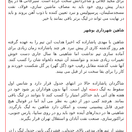
برای مجید جلالی و شاگردانش سخت کرده است. سیرجانی ها در پنج
دیدار پیش روی خود باید به مصاف ماشین سازی، فولاد، نفت
مسجدسلیمان، پرسپولیس و نبرد تعیین کننده با ذوب آهن بروند و باید
در نهایت می تواند در لیگ برتر باقی بمانند یا خیر.
شاهین شهرداری بوشهر
شاهین با مهدی پاشازاده که اخیرا هدایت این تیم را به عهده گرفته
هم روز گذشته کاری از پیش نبرد. هر چند پاشازاده زمان زیادی برای
آماده سازی تیم نداشت اما شاهینی ها سال جاری دست خوش
تغییرات زیادی شدند و نتوانستند آن نتیجه دلخواه شان را کسب کنند.
آنها شب گذشته مقابل رقیب خود (گل گهر) پر گل شکست خوردند و
کار را برای بقا سخت تر از قبل می بینند.
شاگردان پاشازاده حالا در انتهای جدول قرار دارد و شانس اول
سقوط به لیگ
دسته
اول است. آنها بدون هواداران پر شود خود در
هفته های آتی باید حداکثر امتیاز را کسب کنند تا بتوانند در لیگ باقی
بمانند. هرچند کمی دور از ذهن به نظر می آید اما در فوتبال هیچ
چیزی قابل پیشبینی نیست و امکان دارد شاهین به لیگ بازگردد.
شاهینی ها در دیدارهای آینده خود باید رو در روی سایپا، پارس جنوبی،
تراکتورسازی، صنعت نفت آبادان و استقلال تهران قرار بگیرند.
بیشتر از تیم های مدعی بالای جدولی، فشردگی پایین جدول لیگ را در