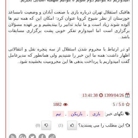
هافبک استقلال تهران درباره بازی با صنعت آبادان و وضعیت نامساعد
خوزستان از نظر شیوع کرونا عنوان کرد: امکان این که همه تیم ها
آلوده شوند زیاد است و ما نباید تدابیر را بیندیشیم و بر عهده مسؤلان
برگزاری است اما امیدوارم تفکر خوبی پشت برگزاری مسابقات
باشد.
او در ارتباط با محروم شدن استقلال از سه پنجره نقل و انتقالاتی
اظهار داشت: همه ما این خبر را شنیدیم ولی همانطور که مدیرعامل
گفت امیدواریم با پرداخت بدهی ها این محرومیت بخشیده شود.
1399/04/26
13:41:38
1882
5
/
5.0
تگهای خبر:
بازی
,
بازیكن
,
تیم
این مطلب را می پسندید؟
(0)
(1)