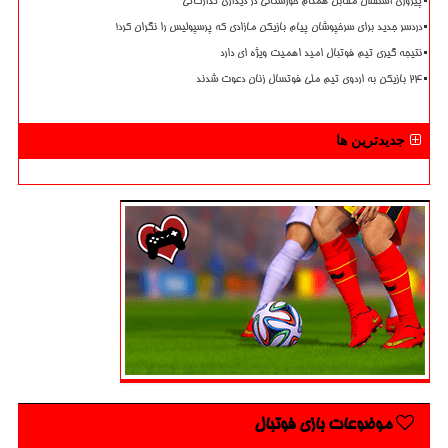
پیروزی استقلال مقابل همنام خوزستانی در دیداری تدارکاتی
دردسر جدید برای سرخپوشان پیام بازیکن مازادی که پرسپولیس را نگران کرد!
نتیجه گیری تیم فوتبال امید اهمیت ویژه ای دارد
۲۴ بازیکن به اردوی تیم ملی فوتسال زنان دعوت شدند
جدیدترین ها
موضوعات بازی فوتبال