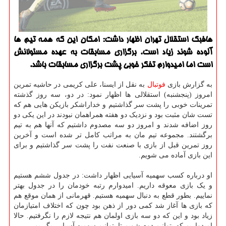
هافبك استقلال تهران اظهار داشت: امكان این كه همه تیم ها
آلوده شوند زیاد است. برگزاری مسابقات به عهده مسئولانش
است اما امیدوارم تفكر خوبی پشت برگزاری مسابقات باشد.
به گزارش بازی
فوتبال
به نقل از ایسنا، علی کریمی در حاشیه تمرین
امروز (پنجشنبه) استقلالی ها اظهار نمود: در دو، سه روز گذشته
تمرینات خوبی را پشت سر گذاشتیم و خداراشکر بازیکن هایی هم که
تست شان مثبت بود و نزدیک دو هفته همراهمان نبودند در این یکی دو
روز اضافه شدند و امروز دو سه مصدوم داشتیم که آنها هم به تیم
برگشتند. مجموعه تیم مان به مراتب کامل تر شده است و آخرین
روز تمرین قبل از بازی با صنعت نفت را پشت سر گذاشتیم و برای
این بازی آماده می شویم.
او درباره کسب سهمیه آسیایی اظهار داشت: در جدول ششم هستیم
و یک بازی معوقه داریم. امیدوارم رتبه خودمان را در جدول بهتر
نماییم. بطور قطع به دنبال سهمیه هستیم. قهرمانی از همان موقع هم
که بازی ها آغاز شد کمی دور از ذهن بود چون که اختلاف امتیازمان
زیاد بود و این که دو سه بازی اولمان هم نتیجه لازم را نگرفتیم. حالا
امیدواریم که بتوانیم دوم شویم تا بتوانیم سهمیه آسیایی بگیریم.