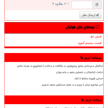
= ۶ بعلاوه ۲
ارسال نظر
دوستان بازی فوتبال
فیش حج
قیمت بیسیم کنوود
پربیننده ترین ها
واکنش مدیرعامل سابق پرسپولیس به بازگشت و مذاکره با اسکوچیچ به همراه عکس
باخت ازبکستان در نخستین حضور در جام جهانی
جدایی شهریار مغانلو از کلباء
می خواهیم ایران را ببریم و به عنوان صدرنشین صعود نماییم
پربحث ترین ها