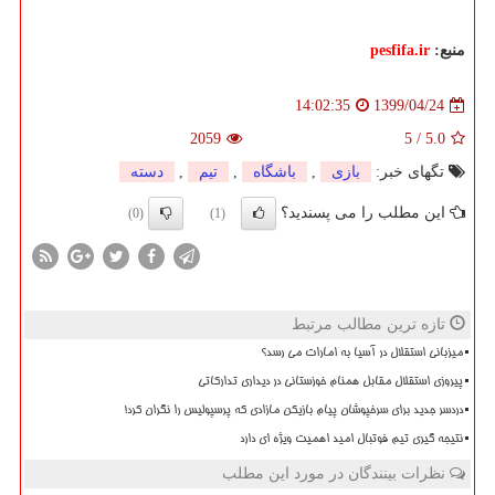
منبع:
pesfifa.ir
1399/04/24
14:02:35
2059
5
/
5.0
تگهای خبر:
بازی
,
باشگاه
,
تیم
,
دسته
این مطلب را می پسندید؟
(0)
(1)
تازه ترین مطالب مرتبط
میزبانی استقلال در آسیا به امارات می رسد؟
پیروزی استقلال مقابل همنام خوزستانی در دیداری تدارکاتی
دردسر جدید برای سرخپوشان پیام بازیکن مازادی که پرسپولیس را نگران کرد!
نتیجه گیری تیم فوتبال امید اهمیت ویژه ای دارد
نظرات بینندگان در مورد این مطلب