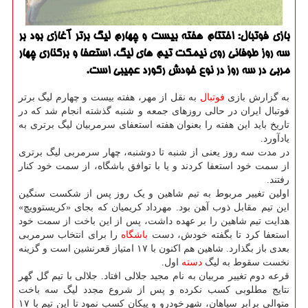
بازی فوتبال: اختتام هفته بیست و چهارم لیگ برتر آغازی بود بر
سه روز طوفانی روی نیمكت تیم های لیگ. استعفا و بركناری چهار
مربی در سه روز در نوع خودش ركورد عجیبی است.
به گزارش بازی
فوتبال
به نقل از مهر، هفته بیست و چهارم لیگ برتر
فوتبال ایران در حالی روزهای جمعه و شنبه گذشته انجام شد که در
تاریخ باید این هفته را بعنوان هفته استعفای سرمربیان لیگ برتری به
یادآورد.
در مدت سه روز یعنی از شنبه تا دوشنبه، چهار سرمربی لیگ برتری
از سمت خود استعفا کردند و یا با توافق باشگاه، از سمت خود کنار
رفتند.
اولین تغییر مربوط به تیم شاهین و یک روز پس از شکست سنگین
این تیم مقابل ذوب آهن بود. مهرداد کریمیان که بجای «کریستوویچ»
هدایت تیم شاهین را بر عهده داشت، پس از این باخت از سمت خود
استعفا کرد تا بگفته خودش، دست
باشگاه
را برای انتخاب سرمربی
بعدی باز بگذارد. شاهین هم اکنون با ۱۷ امتیاز قعرنشین است و گزینه
نخست سقوط به لیگ
دسته
اول.
قرعه دوم تغییر مربیان به نام مجید جلالی افتاد. جلالی با تیم گل گهر
نتایج مطلوبی کسب نکرده و پس از شروع مجدد لیگ سه باخت
متوالی برابر سپاهان، شهرخودرو و پیکان کسب نمود تا این تیم با ۱۷