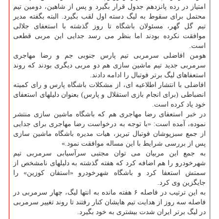
امتیاز در رده پانزدهم جدول قرار بگیرد و پس از شاهین، دومین تیم
محتمل برای سقوط به لیگ دسته اول لقب بگیرد. البته بگفته مدیر
تیم گل گهر، مسئولان باشگاه تا روز گذشته با استعفای جلالی
موافقت نکرده بودند اما بنظر می رسد جدایی این مربی قطعی
است.
هومن افاضلی سرمربی تیم پارس جنوبی جم و رضا مهاجری
سرمربی جدید تیم ماشین سازی هم دو مربی دیگری بودند که روند
استعفاهای لیگ برتر فوتبال را ادامه دادند.
افاضلی با انتشار اطلاعیه ای، از مشکلات باشگاه پارس و رای کمیته
انضباطی (برای انجام بازی استقلال و پارس) بعنوان دلیلهای استعفای
خود یاد کرده است.
در خبر استعفای رضا مهاجری هم که باشگاه ماشین سازی منتشر
نموده، آمده است: «با توجه به درخواست رضا مهاجری برای جدایی
از جمع سبزپوشان فوتبال تبریز، هیات مدیره باشگاه ماشین سازی
پس از بررسی شرایط با این مساله موافقت نمود.»
به جمع این مربیان می توان مجتبی سرآسیابی سرمربی تیم
شهرخودرو را هم اضافه کرد که هفته گذشته به دلیلهای نامشخص از
سمتش استعفا کرد و باشگاه شهرخودرو «استفان کوزین» را
جایگزین وی کرد.
به این ترتیب در فاصله ۶ هفته مانده به انتها لیگ، چهار سرمربی در
فاصله سه روز از هدایت تیم هایشان کنار رفتند تا روند تغییر سرمربی
در لیگ برتر ایران شدت بیشتری به خود بگیرد.