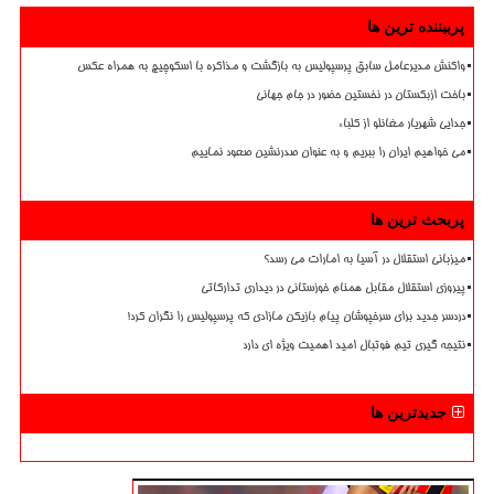
پربیننده ترین ها
واکنش مدیرعامل سابق پرسپولیس به بازگشت و مذاکره با اسکوچیچ به همراه عکس
باخت ازبکستان در نخستین حضور در جام جهانی
جدایی شهریار مغانلو از کلباء
می خواهیم ایران را ببریم و به عنوان صدرنشین صعود نماییم
پربحث ترین ها
میزبانی استقلال در آسیا به امارات می رسد؟
پیروزی استقلال مقابل همنام خوزستانی در دیداری تدارکاتی
دردسر جدید برای سرخپوشان پیام بازیکن مازادی که پرسپولیس را نگران کرد!
نتیجه گیری تیم فوتبال امید اهمیت ویژه ای دارد
جدیدترین ها