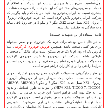
نمی‌شناسید، می‌توانید با بررسی سایت این شرکت و اطلاع از
خدمات و سرویس‌های مختلفی که این شرکت ارائه می‌دهد، شناخت
بیشتری نسبت به ایرانیان‌خودرو پیدا کنید. در یک کلام باید بگوییم که
شرکت ایرانیان‌خودرو تلاش کرده است که خرید خودروهای آریزو5،
آریزو6،
X33
نسل جدید،
X22
، تیگو 7 و تیگو 5 در حد رویا باقی نماند
و به سادگی به حقیقت بدل شود.
فایده استفاده از این تسهیلات چیست؟
به هر حال تامین بودجه برای خرید یک خودروی نو و صفر می‌تواند
برای هر کسی سخت باشد. همچنین
فروش خودروی کارکرده
، مثلا
فروش یک ام وی ام یا یک چری ممکن است برای مالک آن سخت یا
طولانی باشد، شرکت ایرانیان‌خودرو با خرید خودروی کارکرده
محصولات مدیران خودرو تمام این سختی‌ها را مدیریت کرده است و
شرایط راحتی را برای کاربران فراهم نموده است.
در طرح جایگزینی محصولات کارکرده مدیران‌خودرو امتیازات خوبی
نهفته شده است. امکان اینکه خریدار یکی از خودروهای آریزو5،
آریزو6،
X33
نسل جدید،
X22
، تیگو 7 و تیگو 5 (
ARIZO5, ARIZO6,
NEW X33, TIGGO 7, TIGOO5
) را بتواند به طور اقساطی و بدون
نیاز به چک تهیه کند، فراهم است؛ این خرید به ضامن نیاز ندارد و
دریافت این تسهیلات ساده و بدون دشواری است. خودروی کارکرده
شما توسط نمایندگی‌های منتخب خریداری می‌شود؛ خودروی
کارکرده شما به صورت رسمی و توسط کارشناسان دادگستری و