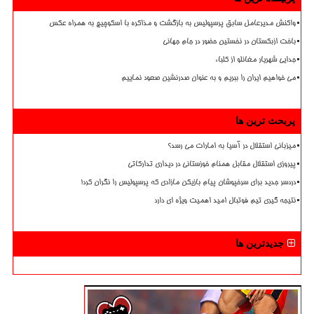
واکنش مدیرعامل سابق پرسپولیس به بازگشت و مذاکره با اسکوچیچ به همراه عکس
باخت ازبکستان در نخستین حضور در جام جهانی
جدایی شهریار مغانلو از کلباء
می خواهیم ایران را ببریم و به عنوان صدرنشین صعود نماییم
پربحث ترین ها
میزبانی استقلال در آسیا به امارات می رسد؟
پیروزی استقلال مقابل همنام خوزستانی در دیداری تدارکاتی
دردسر جدید برای سرخپوشان پیام بازیکن مازادی که پرسپولیس را نگران کرد!
نتیجه گیری تیم فوتبال امید اهمیت ویژه ای دارد
جدیدترین ها