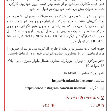
فنی قیمت‌گذاری می‌شود و از همه بهتر قیمت روز خودروی کارکرده
شما به عنوان پیش پرداخت خودروی نو قبول می‌شود.
بنابراین خرید خودروی کارکرده محصولات مدیران خودرو در
نمایندگی‌های منتخب و در شرکت ایرانیان‌خودرو به نفع شماست و
این امکان را می‌دهد که به راحتی و بدون هیچ نگرانی خودروی
کارکرده خود را به یک خودروی نو از مدل آریزو5، آریزو6،
X33
نسل
جدید،
X22
، تیگو 7 و تیگو 5 (
ARIZO5, ARIZO6, NEW X33, TIGGO
7, TIGOO5
) تبدیل کنید.
جهت اطلاعات بیشتر در رابطه با طرح کارکرده می توانید از طریق را
های ارتباطی زیر با مشاورین سایت ایرانیان خودرو در ارتباط باشید :
دفتر مرکزی : تهران، بزرگراه ستاری شمال،بلوار میرزابابایی، پلاک
168، واحد 10
تلفن مرکزتماس :
02149781
سایت :
https://iraniankhodro.com/
اینستاگرام :
https://www.instagram.com/iran.usedcar/
1399/04/22
22:47:30
2411
5
/
5.0