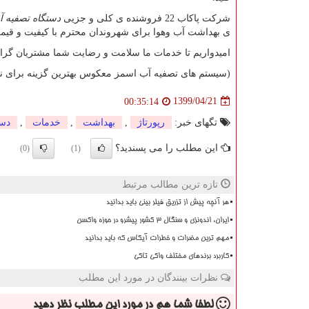
شرکت پاکاب 22 فروشنده ی کلی و جزیی
دستگاه تصفیه آ
ی بهداشت آب وهوا برای شهروندان محترم با کیفیت و قیم
امیدواریم تا خدمات ما سلامت و رضایت شما مشتریان گرام
(سیستم های تصفیه آب اسمز معکوس بهترین گزینه برای نو
1399/04/21
00:35:14
تگهای خبر:
رپورتاژ
,
بهداشت
,
خدمات
,
دست
این مطلب را می پسندید؟
(0)
(1)
تازه ترین مطالب مرتبط
هر آنچه پیش از تزریق فیلر بینی باید بدانید
ایران، اندونزی و سنگال ۳ کشور پیشرو در حوزه واکسن
مهم ترین مضرات و خطرات آیکاس که باید بدانید
کاربرد برندهای مختلف واکی تاکی
نظرات بینندگان در مورد این مطلب
لطفا شما هم
در مورد این مطلب
نظر دهید