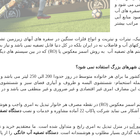
ینی می شود و
 سفره های آب
ود منابع آبی
 مراتب بیشتر
ک، نیترات و نیتریت و انواع فلزات سنگین در سفره های آبهای زیرزمین تش
تهای آب و فاضلاب نه در ایران بلکه در کل دنیا قابل تصفیه نمی باشد و نیاز ب
ستم های تصفیه آب به روش اسمز معکوس یا (
RO
) که در بین سیستم های دی
ای شهرهای بزرگ استفاده نمی شود؟
جمله استحمام- شستشوی البسه و ظروف و آبیاری فضای سبز و شستشوی
 جهت این مصارف امری غیر اقتصادی و غیر ضروری و غیر منطقی می باشد و در 
تم اسمز معکوس (
RO
) در نقطه مصرف هر خانوار تبدیل به امری واجب و هوشم
پاکاب 22 آماده مشاوره و خدمات و نصب
دستگاه تصفی
ه آب
در منزل تبدیل به امری رایج و متداول شده است. ما معتقدیم خرید و
رمایه گذاری بسیار مطلوب و هوشمندانه است.
دستگاه تصفیه آب خانگی
را از پا