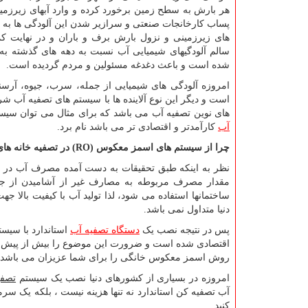
هر بارش به سطح زمین برخورد کرده و وارد آبهای زیرزم
پساب کارخانجات صنعتی و سرازیر شدن این آلودگی ها به
های زیرزمینی و نزول بارش برف و باران و در نهایت کمب
سالم آلودگیهای شیمیایی آب نسبت به دهه های گذشته به
شده است و باعث دغدغه مسئولین و مردم گردیده است.
امروزه آلودگی های شیمیایی از جمله، سرب، جیوه، آرسنی
است و دیگر این نوع آلاینده ها با سیستم های تصفیه آب شرک
های نوین تصفیه آب می باشد که برای مثال می توان سی
آب
کارآمدتر و اقتصادی تر می باشد نام برد.
چرا از سیستم های اسمز معکوس (
RO
) در تصفیه خانه ه
مقدار مصرف مربوطه به مصارف غیر از آشامیدن از 
ساختمانها استفاده می شود، لذا تولید آب با کیفیت بالا
دنیا متداول نمی باشد.
پس در نتیجه نصب یک
دستگاه تصفیه آب
استاندارد با سیس
اقتصادی شده است و ضرورت این موضوع را بیش از پیش آشکار می نماید شرکت 
روش اسمز معکوس خانگی را برای شما عزیزان می باشد.
امروزه در بسیاری از کشورهای دنیا نصب یک سیستم
تصفی
آب تصفیه کن استاندارد نه تنها هزینه نیست ، بلکه یک س
کنید.