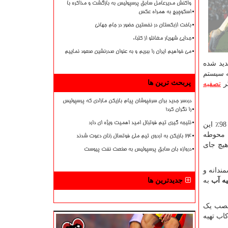
واکنش مدیرعامل سابق پرسپولیس به بازگشت و مذاکره با
اسکوچیچ به همراه عکس
باخت ازبکستان در نخستین حضور در جام جهانی
جدایی شهریار مغانلو از کلباء
می خواهیم ایران را ببریم و به عنوان صدرنشین صعود نماییم
دید شده
ه سیستم
پربحث ترین ها
گر
تصفیه
دردسر جدید برای سرخپوشان پیام بازیکن مازادی که پرسپولیس
را نگران کرد!
نتیجه گیری تیم فوتبال امید اهمیت ویژه ای دارد
نظر به اینکه طبق تحقیقات به دست آمده مصرف آب در کشور ما برای هر خانواده متوسط در روز حدودا 200 الی 250 لیتر می باشد و 98٪ این
 محوطه
۲۴ بازیکن به اردوی تیم ملی فوتسال زنان دعوت شدند
هیچ جای
دروازه بان سابق پرسپولیس به صنعت نفت پیوست
ندانه و
ه آب
به
جدیدترین ها
 نصب یک
کاب تهیه