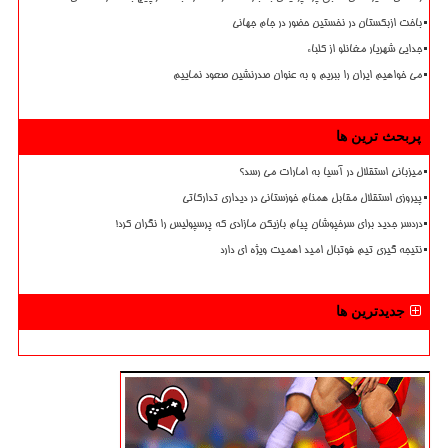
باخت ازبکستان در نخستین حضور در جام جهانی
جدایی شهریار مغانلو از کلباء
می خواهیم ایران را ببریم و به عنوان صدرنشین صعود نماییم
پربحث ترین ها
میزبانی استقلال در آسیا به امارات می رسد؟
پیروزی استقلال مقابل همنام خوزستانی در دیداری تدارکاتی
دردسر جدید برای سرخپوشان پیام بازیکن مازادی که پرسپولیس را نگران کرد!
نتیجه گیری تیم فوتبال امید اهمیت ویژه ای دارد
جدیدترین ها