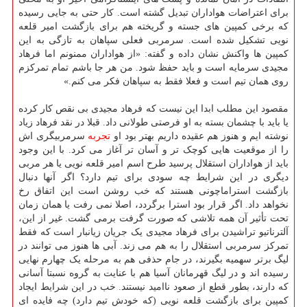
برای اعتراضات هواداران تبدیل گشته است. کار حتی به جایی رسیده
که برخی کمپین های جسته و گریخته هم برای بازگشت امیر قلعه
نویی تشکیل شده است. سرمربی فعلی سپاهان به تازگی به این
کمپین ها واکنش نشان داده و گفته: «از هواداران ممنونم اما فرهاد
مجیدی سرمایه است و باید حفظ شود. من هر جا باشم تمام تمرکزم
روی همان تیم است و فعلا فقط به سپاهان فکر می کنم.»
مقصود این مطلب ابدا این نیست که فرهاد مجیدی بی نقص کار کرده
یا باید با چشمان بسته به او فرصتی طولانی داد. قبلا در نقد فرهاد زیاد
نوشته ایم و هنوز هم عقیده داریم بهتر بود او
تجربه
سرمربیگری اش
را از موقعیت هایی کوچک تر و آسان تر آغاز می کرد. با این وجود
باید از هواداران استقلال پرسید طرح اسم امیر قلعه نویی یا هر مربی
دیگری در این شرایط چه سودی برای تیم دارد؟ اگر آنها دنبال
بازگشت استراماچونی هستند که خب روشن است این اتفاق رخ
نخواهد داد. اگر قرار بود استرا برگردد، اصلا نمی رفت یا همان زمان
تحت تأثیر آن همه تلاشی که صورت گرفت برمی گشت. غیر از این،
آلترناتیو تراشیدن برای فرهاد مجیدی یک جریان زیانبار است که فقط
تمرکز سرمربی استقلال را به هم می زند. آبی ها هنوز می توانند در
لیگ برتر سهمیه بگیرند، در جام حذفی هم به مرحله یک چهارم نهایی
رسیده اند و در لیگ قهرمانان آسیا هم با عنایت به گروه نسبتا آسانی
که دارند، بطور قطع از صعود ناامید نیستند. خب در این شرایط ایجاد
کمپین برای بازگشت قلعه نویی (که خودش تیم دارد) چه فایده ای