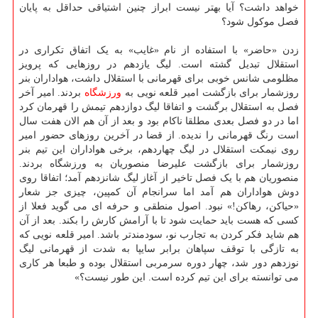
خواهد داشت؟ آیا بهتر نیست ابراز چنین اشتیاقی حداقل به پایان
فصل موکول شود؟
زدن «حاضر» با استفاده از نام «غایب» به یک اتفاق تکراری در
استقلال تبدیل گشته است. لیگ یازدهم در روزهایی که پرویز
مظلومی شانس خوبی برای قهرمانی با استقلال داشت، هواداران بنر
روزشمار برای بازگشت امیر قلعه نویی به
ورزشگاه
بردند. امیر آخر
فصل به استقلال برگشت و اتفاقا لیگ دوازدهم تیمش را قهرمان کرد
اما در دو فصل بعدی مطلقا ناکام بود و بعد از آن هم الان هفت سال
است رنگ قهرمانی را ندیده. از قضا در آخرین روزهای حضور امیر
روی نیمکت استقلال در لیگ چهاردهم، برخی هواداران این تیم بنر
روزشمار برای بازگشت علیرضا منصوریان به ورزشگاه بردند.
منصوریان هم با یک فصل تاخیر از آغاز لیگ شانزدهم آمد؛ اتفاقا روی
دوش هواداران هم آمد اما سرانجام آن کمپین، چیزی جز شعار
«حیاکن، رهاکن!» نبود. اصول منطقی و حرفه ای می گوید فعلا از
کسی که هست باید حمایت شود تا با آرامش کارش را بکند. بعد از آن
هم شاید فکر کردن به تجارب نو، سودمندتر باشد. امیر قلعه نویی که
به تازگی با توقف سپاهان برابر سایپا به شدت از قهرمانی لیگ
نوزدهم دور شد، چهار دوره سرمربی استقلال بوده و طبعا هر کاری
می توانسته برای این تیم کرده است. این طور نیست؟»