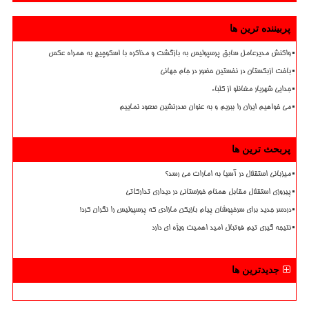
پربیننده ترین ها
واکنش مدیرعامل سابق پرسپولیس به بازگشت و مذاکره با اسکوچیچ به همراه عکس
باخت ازبکستان در نخستین حضور در جام جهانی
جدایی شهریار مغانلو از کلباء
می خواهیم ایران را ببریم و به عنوان صدرنشین صعود نماییم
پربحث ترین ها
میزبانی استقلال در آسیا به امارات می رسد؟
پیروزی استقلال مقابل همنام خوزستانی در دیداری تدارکاتی
دردسر جدید برای سرخپوشان پیام بازیکن مازادی که پرسپولیس را نگران کرد!
نتیجه گیری تیم فوتبال امید اهمیت ویژه ای دارد
جدیدترین ها