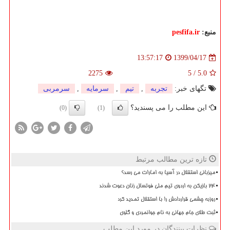
منبع:
pesfifa.ir
1399/04/17
13:57:17
2275
5
/
5.0
تگهای خبر:
تجربه
,
تیم
,
سرمایه
,
سرمربی
این مطلب را می پسندید؟
(0)
(1)
تازه ترین مطالب مرتبط
میزبانی استقلال در آسیا به امارات می رسد؟
۲۴ بازیکن به اردوی تیم ملی فوتسال زنان دعوت شدند
روزبه چشمی قراردادش را با استقلال تمدید کرد
ثبت طلای جام جهانی به نام جوانمردی و گلوی
نظرات بینندگان در مورد این مطلب