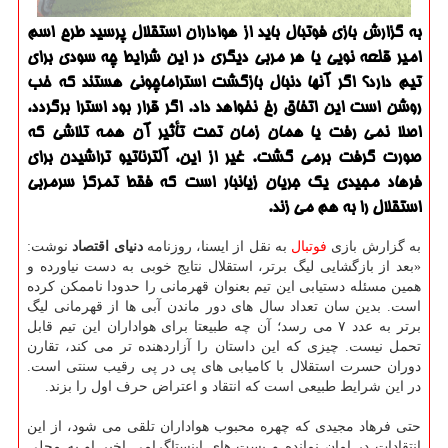
به گزارش بازی فوتبال باید از هواداران استقلال پرسید طرح اسم
امیر قلعه نویی یا هر مربی دیگری در این شرایط چه سودی برای
تیم دارد؟ اگر آنها دنبال بازگشت استراماچونی هستند كه خب
روشن است این اتفاق رخ نخواهد داد. اگر قرار بود استرا برگردد،
اصلا نمی رفت یا همان زمان تحت تأثیر آن همه تلاشی كه
صورت گرفت برمی گشت. غیر از این، آلترناتیو تراشیدن برای
فرهاد مجیدی یك جریان زیانبار است كه فقط تمركز سرمربی
استقلال را به هم می زند.
به گزارش بازی
فوتبال
به نقل از ایسنا، روزنامه
دنیای اقتصاد
نوشت:
«بعد از بازگشایی لیگ برتر، استقلال نتایج خوبی به دست نیاورده و
همین مسئله دستیابی این تیم بعنوان قهرمانی را حدودا ناممکن کرده
است. بدین سان تعداد سال های دور ماندن آبی ها از قهرمانی لیگ
برتر به عدد ۷ می رسد؛ آن چه طبیعتا برای هواداران این تیم قابل
تحمل نیست. چیزی که این داستان را آزاردهنده تر می کند، تقارن
دوران حسرت استقلال با کامیابی های پی در پی رقیب سنتی است.
در این شرایط طبیعی است که انتقاد و اعتراض حرف اول را بزند.
حتی فرهاد مجیدی که چهره محبوب هواداران تلقی می شود، از این
انتقادات در امان نمانده و پست های اینستاگرامی اخیر او به محلی