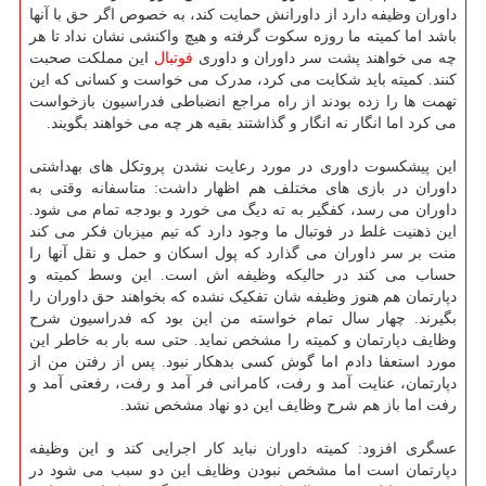
داوران وظیفه دارد از داورانش حمایت کند، به خصوص اگر حق با آنها
باشد اما کمیته ما روزه سکوت گرفته و هیچ واکنشی نشان نداد تا هر
چه می خواهند پشت سر داوران و داوری
فوتبال
این مملکت صحبت
کنند. کمیته باید شکایت می کرد، مدرک می خواست و کسانی که این
تهمت ها را زده بودند از راه مراجع انضباطی فدراسیون بازخواست
می کرد اما انگار نه انگار و گذاشتند بقیه هر چه می خواهند بگویند.
این پیشکسوت داوری در مورد رعایت نشدن پروتکل های بهداشتی
داوران در بازی های مختلف هم اظهار داشت: متاسفانه وقتی به
داوران می رسد، کفگیر به ته دیگ می خورد و بودجه تمام می شود.
این ذهنیت غلط در فوتبال ما وجود دارد که تیم میزبان فکر می کند
منت بر سر داوران می گذارد که پول اسکان و حمل و نقل آنها را
حساب می کند در حالیکه وظیفه اش است. این وسط کمیته و
دپارتمان هم هنوز وظیفه شان تفکیک نشده که بخواهند حق داوران را
بگیرند. چهار سال تمام خواسته من این بود که فدراسیون شرح
وظایف دپارتمان و کمیته را مشخص نماید. حتی سه بار به خاطر این
مورد استعفا دادم اما گوش کسی بدهکار نبود. پس از رفتن من از
دپارتمان، عنایت آمد و رفت، کامرانی فر آمد و رفت، رفعتی آمد و
رفت اما باز هم شرح وظایف این دو نهاد مشخص نشد.
عسگری افزود: کمیته داوران نباید کار اجرایی کند و این وظیفه
دپارتمان است اما مشخص نبودن وظایف این دو سبب می شود در