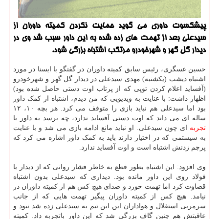
پیشكسوت داوری می گوید حمایت نكردن كمیته داوران از
سیدعلی بعد از تهمت های زده شده به این داور سبب شد وی در
دیدار گل گهر و شهرخودرو مرتكب اشتباه بزرگی شود.
حسین عسگری، رئیس سابق کمیته داوران در گفتگو با ایسنا در مورد
اشتباه دیشب (یکشنبه) مهدی سیدعلی در دیدار گل گهر و شهرخودرو
(آفساید اعلام کردن توپی که از پرتاب اوت دستی حاصل شده بود)
اظهار داشت: با عنایت به ویدیویی که من دیدم، اشتباه از کمک داور
بود اما سیدعلی هم نباید بازی را متوقف می کرد. هر بچه ۱۰، ۱۲
ساله ای می داند که اوت دستی آفساید ندارد، چه برسد به داور با
تجربه
ای چون سیدعلی. او نباید مانع ادامه بازی می شد و با عنایت
به سیستمی که در اختیار دارند باید به کمک داور اشاره می کرد که
پرچم زدنش اشتباه است و اوت آفساید ندارد.
وی افزود: این اشتباه بطور قطع به خاطر فشار روانی که از دیدار با
فولاد روی این داور مانده بود. دیداری که سیدعلی بدون اشتباه
قضاوت کرد اما تهمت خورد و صدای هیچ کس هم از کمیته داوران در
نیامد. هیچ کس از کمیته داوران پیگیر تهمت هایی که از جانب
سرمربی استقلال و هواداران این این تیم به سیدعلی زده شد نبود و
عاقبتش هم چنین گاف بزرگی شد که این داور باتجربه داد. کمیته