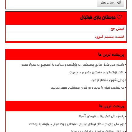
ارسال نظر
دوستان بازی فوتبال
فیش حج
قیمت بیسیم کنوود
پربیننده ترین ها
واکنش مدیرعامل سابق پرسپولیس به بازگشت و مذاکره با اسکوچیچ به همراه عکس
باخت ازبکستان در نخستین حضور در جام جهانی
جدایی شهریار مغانلو از کلباء
می خواهیم ایران را ببریم و به عنوان صدرنشین صعود نماییم
پربحث ترین ها
پاسخ منفی گواردیولا به قهرمان آسیا!
تیم ملی زنان در انتظار فیفادی دو بازی تدارکاتی و یک سؤال در رابطه با نیمکت
میزبانی استقلال در آسیا به امارات می رسد؟