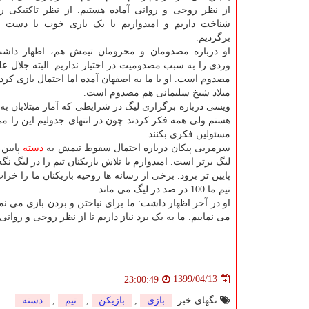
از نظر روحی و روانی آماده هستیم. از نظر تاکتیکی 
شناخت داریم و امیدواریم با یک بازی خوب با دست پ
برگردیم.
او درباره مصدومان و محرومان تیمش هم، اظهار دا
وردی را به سبب مصدومیت در اختیار نداریم. البته جلال 
مصدوم است. او با ما به اصفهان آمده اما احتمال بازی ک
میلاد شیخ سلیمانی هم مصدوم است.
ویسی درباره برگزاری لیگ در شرایطی که آمار مبتلایان به
هستم ولی همه فکر کردند چون در انتهای جدولیم این را م
مسئولین فکری بکنند.
سرمربی پیکان درباره احتمال سقوط تیمش به
دسته
پایین 
لیگ برتر است. امیدوارم با تلاش بازیکنان تیم را در لیگ ن
پایین تر برود. برخی از رسانه ها روحیه بازیکنان ما را خرا
تیم ما 100 در صد در لیگ می ماند.
او در آخر اظهار داشت: ما برای نباختن و بردن بازی می نم
می نماییم. ما به یک برد نیاز داریم تا از نظر روحی و روانی ار
1399/04/13
23:00:49
تگهای خبر:
بازی
,
بازیكن
,
تیم
,
دسته