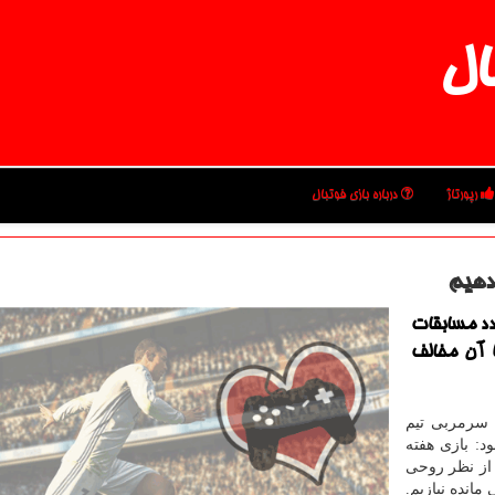
ال
رپورتاژ
درباره بازی فوتبال
دهیم
دد مسابقات
ا آن مخالف
 سرمربی تیم
د: بازی هفته
 از نظر روحی
مانده نبازیم.