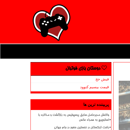
دوستان بازی فوتبال
فیش حج
قیمت بیسیم کنوود
پربیننده ترین ها
واکنش مدیرعامل سابق پرسپولیس به بازگشت و مذاکره با
اسکوچیچ به همراه عکس
باخت ازبکستان در نخستین حضور در جام جهانی