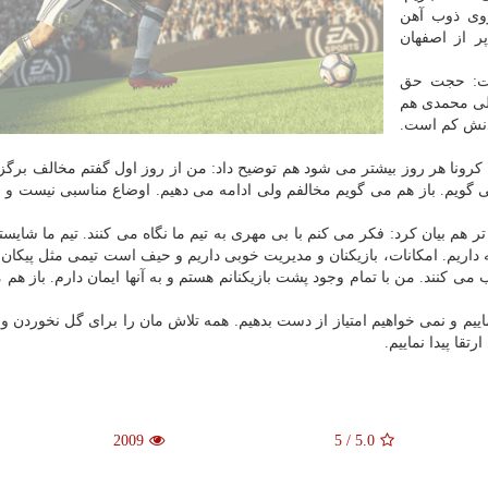
روی ذوب آهن
ر از اصفهان
شت: حجت حق
علی محمدی هم
ردنش کم است.
 کرونا هر روز بیشتر می شود هم توضیح داد: من از روز اول گفتم مخالف برگز
ی گویم. باز هم می گویم مخالفم ولی ادامه می دهیم. اوضاع مناسبی نیست و ا
تر هم بیان کرد: فکر می کنم با بی مهری به تیم ما نگاه می کنند. تیم ما شایست
گه داریم. امکانات، بازیکنان و مدیریت خوبی داریم و حیف است تیمی مثل پیکان 
ب می کنند. من با تمام وجود پشت بازیکنانم هستم و به آنها ایمان دارم. باز هم
اییم و نمی خواهیم امتیاز از دست بدهیم. همه تلاش مان را برای گل نخوردن و
تقا پیدا نماییم.
2009
5
/
5.0