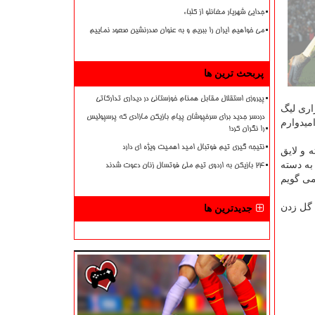
جدایی شهریار مغانلو از کلباء
می خواهیم ایران را ببریم و به عنوان صدرنشین صعود نماییم
پربحث ترین ها
پیروزی استقلال مقابل همنام خوزستانی در دیداری تدارکاتی
اری لیگ
دردسر جدید برای سرخپوشان پیام بازیکن مازادی که پرسپولیس
میدوارم
را نگران کرد!
نتیجه گیری تیم فوتبال امید اهمیت ویژه ای دارد
ه و لایق
به دسته
۲۴ بازیکن به اردوی تیم ملی فوتسال زنان دعوت شدند
 می گویم
 گل زدن
جدیدترین ها