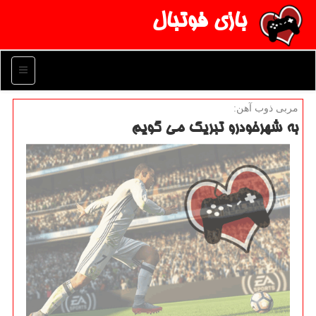
بازی فوتبال
منو
مربی ذوب آهن:
به شهرخودرو تبریك می گویم