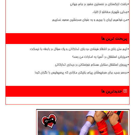
باخت ازبکستان در نخستین حضور در جام جهانی
جدایی شهریار مغانلو از کلباء
می خواهیم ایران را ببریم و به عنوان صدرنشین صعود نماییم
پربحث ترین ها
تیم ملی زنان در انتظار فیفادی دو بازی تدارکاتی و یک سؤال در رابطه با نیمکت
میزبانی استقلال در آسیا به امارات می رسد؟
پیروزی استقلال مقابل همنام خوزستانی در دیداری تدارکاتی
دردسر جدید برای سرخپوشان پیام بازیکن مازادی که پرسپولیس را نگران کرد!
جدیدترین ها