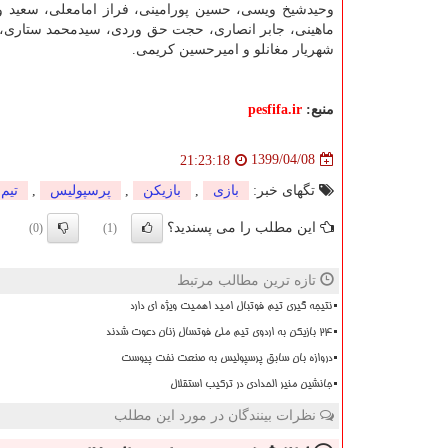
وحیدشیخ ویسی، حسین پورامینی، فراز امامعلی، سعید وا
ماهینی، جابر انصاری، حجت حق وردی، سیدمحمد ستاری،
شهریار مغانلو و امیرحسین کریمی.
منبع:
pesfifa.ir
1399/04/08
21:23:18
تگهای خبر:
بازی
,
بازیكن
,
پرسپولیس
,
تیم
این مطلب را می پسندید؟
(0)
(1)
تازه ترین مطالب مرتبط
نتیجه گیری تیم فوتبال امید اهمیت ویژه ای دارد
۲۴ بازیکن به اردوی تیم ملی فوتسال زنان دعوت شدند
دروازه بان سابق پرسپولیس به صنعت نفت پیوست
جانشین منیر الحدادی در ترکیب استقلال
نظرات بینندگان در مورد این مطلب