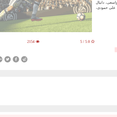
سعی، دانیال
 علی حمودی،
2154
5
/
5.0