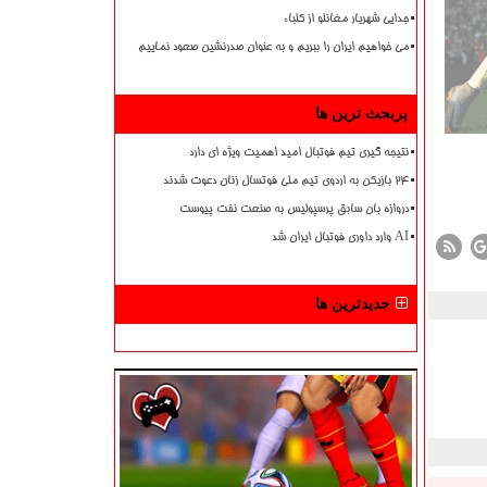
جدایی شهریار مغانلو از کلباء
می خواهیم ایران را ببریم و به عنوان صدرنشین صعود نماییم
پربحث ترین ها
نتیجه گیری تیم فوتبال امید اهمیت ویژه ای دارد
۲۴ بازیکن به اردوی تیم ملی فوتسال زنان دعوت شدند
دروازه بان سابق پرسپولیس به صنعت نفت پیوست
AI وارد داوری فوتبال ایران شد
جدیدترین ها