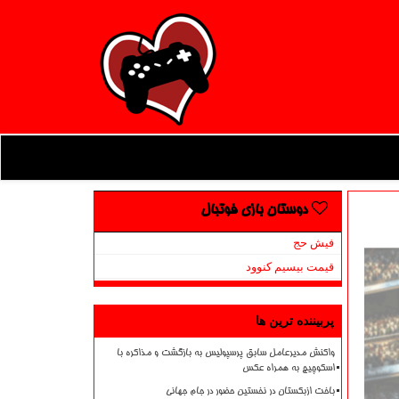
دوستان بازی فوتبال
فیش حج
قیمت بیسیم کنوود
پربیننده ترین ها
واکنش مدیرعامل سابق پرسپولیس به بازگشت و مذاکره با
اسکوچیچ به همراه عکس
باخت ازبکستان در نخستین حضور در جام جهانی