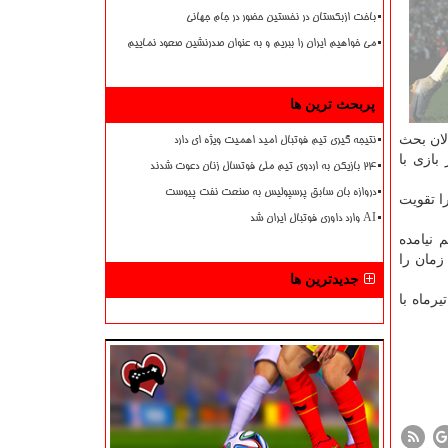
باخت ازبکستان در نخستین حضور در جام جهانی
می خواهیم ایران را ببریم و به عنوان صدرنشین صعود نماییم
پربحث ترین ها
لان بحث
نتیجه گیری تیم فوتبال امید اهمیت ویژه ای دارد
بازی با
۲۴ بازیکن به اردوی تیم ملی فوتسال زنان دعوت شدند
دروازه بان سابق پرسپولیس به صنعت نفت پیوست
ا تقویت
AI وارد داوری فوتبال ایران شد
 نیامده
زمان را
جدیدترین ها
رماه با