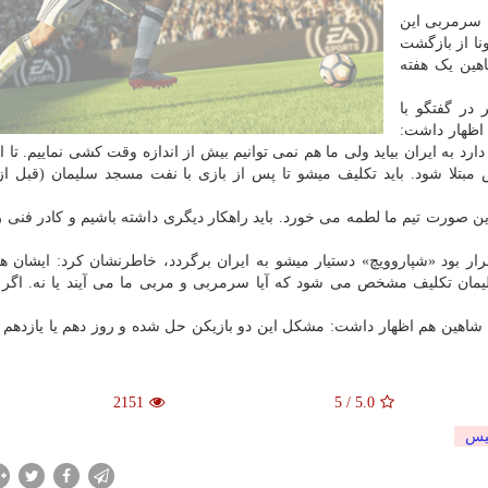
 سرمربی این
نا از بازگشت
هین یک هفته
در گفتگو با
 اظهار داشت:
 به ایران بیاید ولی ما هم نمی توانیم بیش از اندازه وقت کشی نماییم. تا ا
تلا شود. باید تکلیف میشو تا پس از بازی با نفت مسجد سلیمان (قبل از 
ن صورت تیم ما لطمه می خورد. باید راهکار دیگری داشته باشیم و کادر فنی ر
ر بود «شپاروویچ» دستیار میشو به ایران برگردد، خاطرنشان کرد: ایشان هم
مان تکلیف مشخص می شود که آیا سرمربی و مربی ما می آیند یا نه. اگر 
 شاهین هم اظهار داشت: مشکل این دو بازیکن حل شده و روز دهم یا یازدهم تی
2151
5
/
5.0
یس