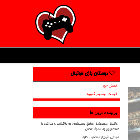
دوستان بازی فوتبال
فیش حج
قیمت بیسیم کنوود
پربیننده ترین ها
واکنش مدیرعامل سابق پرسپولیس به بازگشت و مذاکره با
اسکوچیچ به همراه عکس
جدایی شهریار مغانلو از کلباء