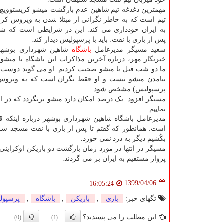
مهمترین دغدغه تیم شاهین عدم بازگشت میشو کریستوویچ
تیم است که به خاطر نگرانی از مبتلا شدن به ویروس کرو
به ایران خودداری می کند. این در شرایطی است که شا
پس از بازی با نفت، باید با پرسپولیس دیدار کند.
سعید مسیگر مدیرعامل
باشگاه
شاهین شهرداری بوشهر 
خبرنگار مهر، درباره آخرین مذاکرات این باشگاه با میشو
ما دو شب قبل با میشو صحبت کردیم. او می گوید دوست دارد
نیامدن میشو نیست و او فقط نگران است که به ویروس مب
پرسپولیس) مشخص شود.
مسیگر افزود: یک درصد امکان دارد میشو برنگردد که در ای
نماییم.
مدیرعامل باشگاه شاهین شهرداری بوشهر درباره اینکه قرا
است. همانطور که گفتم تا پس از بازی با نفت مسجد سلی
بکُشیم دیگر به درد نمی خورد.
مسیگر در انتها در مورد زمان بازگشت دو بازیکن اوکراینی
پرواز مستقیم به ایران بر می گردند.
1399/04/06
16:05:24
تگهای خبر:
بازی
,
بازیكن
,
باشگاه
,
پرسپول
این مطلب را می پسندید؟
(0)
(1)