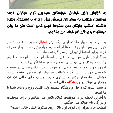
به گزارش بازی فوتبال خوزستان سرمربی تیم فوتبال فولاد
خوزستان خطاب به هواداران تیمش قبل از بازی با استقلال، اظهار
داشت: امشب جایتان روی سكوها خیلی خالی است ولی ما برای
موفقیت و بزرگی نام فولاد می جنگیم.
بعد از حدودا چهار ماه تعطیلی لیگ برتر
فوتبال
کشور به علت انتشار
کرونا ویروس، این رقابت ها از امشب، چهارم تیرماه با دیدار معوقه
فولاد برابر استقلال تهران از سر گرفته خواهد شد.
به گزارش بازی فوتبال به نقل از ایسنا، این دیدار باتوجه به لزوم
رعایت پروتکل های بهداشتی، بدون حضور تماشاگران است.
امروز جواد نکونام، سرمربی تیم فولاد با قرار دادن پستی در صفحه
شخصی خود در اینستاگرام خطاب به هواداران تیمش نوشته است:
فوتبال با طرفدار جذابیت بیشتری دارد. امشب جای خالی تک تک
هوادارای فولاد در
ورزشگاه
خالی است.
درست است که داخل ورزشگاه نیستید ولی قلب، روح و دعای شما با
ما است.
تا آخرین لحظه برای موفقیت فولاد تلاش می نماییم و برای موفقیت
و بزرگی نام فولاد می جنگیم.
امشب جای هواداران فولاد اون بالا، روی سکوها خیلی خالی است"