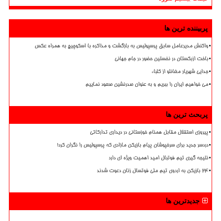
پربیننده ترین ها
واکنش مدیرعامل سابق پرسپولیس به بازگشت و مذاکره با اسکوچیچ به همراه عکس
باخت ازبکستان در نخستین حضور در جام جهانی
جدایی شهریار مغانلو از کلباء
می خواهیم ایران را ببریم و به عنوان صدرنشین صعود نماییم
پربحث ترین ها
پیروزی استقلال مقابل همنام خوزستانی در دیداری تدارکاتی
دردسر جدید برای سرخپوشان پیام بازیکن مازادی که پرسپولیس را نگران کرد!
نتیجه گیری تیم فوتبال امید اهمیت ویژه ای دارد
۲۴ بازیکن به اردوی تیم ملی فوتسال زنان دعوت شدند
جدیدترین ها