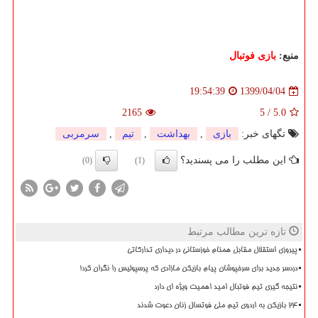
منبع:
بازی فوتبال
1399/04/04
19:54:39
2165
5
/
5.0
تگهای خبر:
بازی
,
بهداشت
,
تیم
,
سرمربی
این مطلب را می پسندید؟
(0)
(1)
تازه ترین مطالب مرتبط
پیروزی استقلال مقابل همنام خوزستانی در دیداری تدارکاتی
دردسر جدید برای سرخپوشان پیام بازیکن مازادی که پرسپولیس را نگران کرد!
نتیجه گیری تیم فوتبال امید اهمیت ویژه ای دارد
۲۴ بازیکن به اردوی تیم ملی فوتسال زنان دعوت شدند