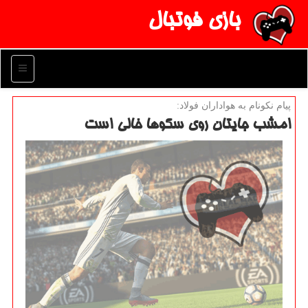
بازی فوتبال
منو
پیام نكونام به هواداران فولاد:
امشب جایتان روی سكوها خالی است