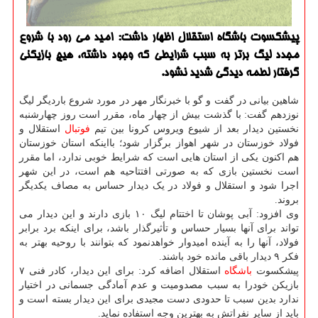
پیشكسوت باشگاه استقلال اظهار داشت: امید می رود با شروع
مجدد لیگ برتر به سبب شرایطی كه وجود داشته، هیچ بازیكنی
گرفتار لطمه دیدگی شدید نشود.
شاهین بیانی در گفت و گو با خبرنگار مهر در مورد شروع باردیگر لیگ
نوزدهم گفت: با گذشت بیش از چهار ماه، مقرر است روز چهارشنبه
نخستین دیدار بعد از شیوع ویروس کرونا بین تیم
فوتبال
استقلال و
فولاد خوزستان در شهر اهواز برگزار شود؛ بااینکه استان خوزستان
هم اکنون یکی از استان هایی است که شرایط خوبی ندارد، اما مقرر
است نخستین بازی که به صورتی افتتاحیه هم است، در این شهر
اجرا شود و استقلال و فولاد در یک دیدار حساس به مصاف یکدیگر
بروند.
وی افزود: آبی پوشان تا اختتام لیگ ۱۰ بازی دارند و این دیدار می
تواند برای آنها بسیار حساس و تأثیرگذار باشد، برای اینکه برد برابر
فولاد، آنها را به آینده امیدوار خواهدنمود که بتوانند با روحیه بهتر به
فکر ۹ دیدار باقی مانده خود باشند.
پیشکسوت
باشگاه
استقلال اضافه کرد: برای این دیدار، کادر فنی ۷
بازیکن خودرا به سبب مصدومیت و عدم آمادگی جسمانی در اختیار
ندارد بدین سبب تا حدودی دست مجیدی برای این دیدار بسته است و
باید از سایر نفراتش به بهترین وجه استفاده نماید.