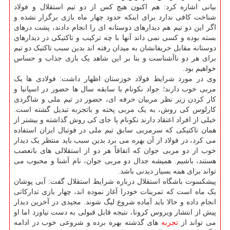
بیانی اشاره کرد: هم اکنون هیچ کس از دو تیم استقلال و فولاد
شناخت کافی ندارد برای اینکه حدود چهار ماه بازی برگزار نشده و
اگر این دو تیم هم دیدارهای دوستانه ای را انجام دادند، پشت درهای
بسته بوده و کسی نمی داند آنها با چه ترکیب و تاکتیکی در دیدارهای
دوستانه مقابل حریفانشان به میدان رفته اند بدین سبب تاکتیک دو تیم
برای هر دو ناآشناست و بنا بر این شاهد یک بازی جذاب و حساس
خواهیم بود.
وی در مورد شرایط فولاد خوزستان اظهار داشت: فولادی ها یک
مربی خوب دارند؛ جواد نکونام با سابقه سال ها حضور در اسپانیا و
کار کردن زیر نظر مربیان حرفه ای، حضور در تیم ملی و شاگردی
کارلوس کی روش، به یک مربی پخته و باتجربه تبدیل گشته است.
خیلی از افراد اعتقاد دارند نکونام پا جای کی روش گذاشته و بیشتر از
همان تاکتیکی که سرمربی سابق تیم ملی در فوتبال ایران استفاده
می کرد، در فولاد از آن بهره می برد بدین سبب باید منتظر یک دیدار
خوب از دو مربی جوان که اتفاقاً هر دو از استقلالی های باتعصب
هستند، باشیم. همیشه جدال دو مربی جوان، نام آشنا و محبوب می
تواند برای همه بسیار دیدنی باشد.
پیشکسوت باشگاه استقلال درباره شرایط استقلال گفت: آبی پوشان
یک ماه است که تمرینات خودرا آغاز نموده اند، چهار بازی تدارکاتی
انجام داده و حالا باید آماده شروع لیگ شوند. مجیدی در آخرین دیدار
پیش از انتشار ویروس کرونا، نتیجه قابل قبولی به دست نیاورد اما او
می تواند از
تجربه
های گذشته بهره برده و شروعی خوب در ادامه