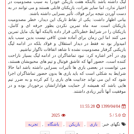
لیگ داشته باشد بااینکه هفت بازیکن خودرا به سبب مصدومیت در
اختیار ندارد، اما سایر نفرات، بازیکنان قابلی هستند و می توانند در به
دست آوردن نتیجه برابر فولاد، تأثیر بسزایی داشته باشند.
بیانی اظهار داشت: یکی از نقاط تاریک این دیدار، خطر مصدومیت
بازیکنان است. سه ماه تمرین نکردن بطور حرفه ای و کامل،
بازیکنان را در شرایط خطرناکی قرار داده بااینکه آنها یک مایل تمرین
می کنند اما این زمان برای آماده شدن کافی نیست بدین سبب باید
امیدوار بود نه فقط در دیدار استقلال و فولاد بلکه در ادامه لیگ
بازیکنی گرفتار مصدومیت نشده تا شاهد اتفاقات ناگوار نباشیم.
وی در آخر اشاره کرد: نبود تماشاگران در ادامه لیگ بسیار ناراحت
کننده است، حضور آنها که عاشق فوتبال و تیم های محبوبشان هستند،
می توانست در بعضی بازی ها تأثیرات بسزایی داشته باشد اما حالا
شرایط به شکلی است که باید بازی ها بدون حضور تماشاگران اجرا
شود که این می تواند جذابیت های بازی را کم کرده و به ضرر تیم
هایی باشد که همیشه از حمایت هوادارانشان برخوردار بوده و در
موفقیت آنها تأثیر زیادی داشتند.
1399/04/04
11:55:28
2025
5
/
5.0
تگهای خبر:
بازی
,
بازیكن
,
باشگاه
,
تجربه