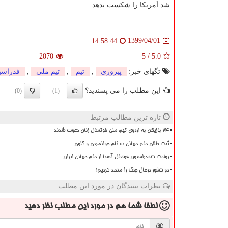
شد آمریکا را شکست بدهد.
1399/04/01
14:58:44
2070
5
/
5.0
تگهای خبر:
پیروزی
,
تیم
,
تیم ملی
,
فدراسی
این مطلب را می پسندید؟
(0)
(1)
تازه ترین مطالب مرتبط
۲۴ بازیکن به اردوی تیم ملی فوتسال زنان دعوت شدند
ثبت طلای جام جهانی به نام جوانمردی و گلوی
روایت کنفدراسیون فوتبال آسیا از جام جهانی ایران
دو کشور درحال جنگ را متحد کردیم!
نظرات بینندگان در مورد این مطلب
لطفا شما هم
در مورد این مطلب
نظر دهید