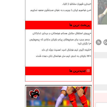
جدایی شهریار مغانلو از کلباء
می خواهیم ایران را ببریم و به عنوان صدرنشین صعود نماییم
پربحث ترین ها
پیروزی استقلال مقابل همنام خوزستانی در دیداری تدارکاتی
دردسر جدید برای سرخپوشان پیام بازیکن مازادی که پرسپولیس
را نگران کرد!
نتیجه گیری تیم فوتبال امید اهمیت ویژه ای دارد
۲۴ بازیکن به اردوی تیم ملی فوتسال زنان دعوت شدند
جدیدترین ها