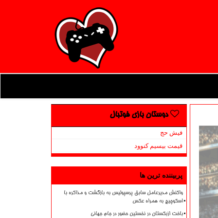
دوستان بازی فوتبال
فیش حج
قیمت بیسیم کنوود
پربیننده ترین ها
واکنش مدیرعامل سابق پرسپولیس به بازگشت و مذاکره با
اسکوچیچ به همراه عکس
باخت ازبکستان در نخستین حضور در جام جهانی