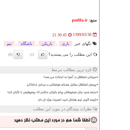
منبع:
pesfifa.ir
1399/03/30
21:30:45
تگهای خبر:
بازی
,
بازیكن
,
باشگاه
,
تیم
این مطلب را می پسندید؟
(0)
(1)
تازه ترین مطالب مرتبط
میزبانی استقلال در آسیا به امارات می رسد؟
پیروزی استقلال مقابل همنام خوزستانی در دیداری تدارکاتی
دردسر جدید برای سرخپوشان پیام بازیکن مازادی که پرسپولیس را نگران کرد!
نتیجه گیری تیم فوتبال امید اهمیت ویژه ای دارد
نظرات بینندگان در مورد این مطلب
لطفا شما هم
در مورد این مطلب
نظر دهید