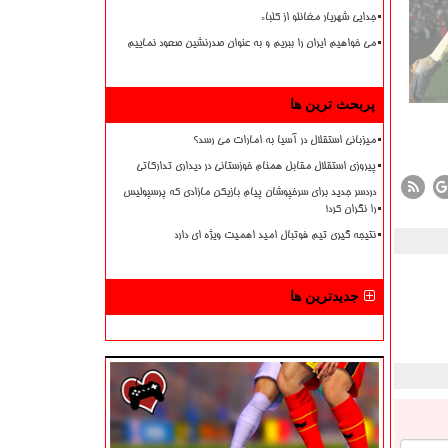
جدایی شهریار مغانلو از کلباء
می خواهیم ایران را ببریم و به عنوان صدرنشین صعود نماییم
پربحث ترین ها
میزبانی استقلال در آسیا به امارات می رسد؟
پیروزی استقلال مقابل همنام خوزستانی در دیداری تدارکاتی
دردسر جدید برای سرخپوشان پیام بازیکن مازادی که پرسپولیس
را نگران کرد!
نتیجه گیری تیم فوتبال امید اهمیت ویژه ای دارد
جدیدترین ها