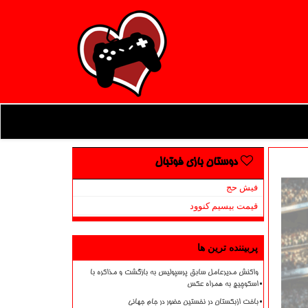
دوستان بازی فوتبال
فیش حج
قیمت بیسیم کنوود
پربیننده ترین ها
واکنش مدیرعامل سابق پرسپولیس به بازگشت و مذاکره با
اسکوچیچ به همراه عکس
باخت ازبکستان در نخستین حضور در جام جهانی