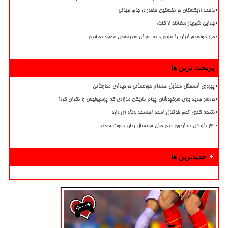
باخت ازبکستان در نخستین حضور در جام جهانی
جدایی شهریار مغانلو از کلباء
می خواهیم ایران را ببریم و به عنوان صدرنشین صعود نماییم
پربحث ترین ها
پیروزی استقلال مقابل همنام خوزستانی در دیداری تدارکاتی
دردسر جدید برای سرخپوشان پیام بازیکن مازادی که پرسپولیس را نگران کرد!
نتیجه گیری تیم فوتبال امید اهمیت ویژه ای دارد
۲۴ بازیکن به اردوی تیم ملی فوتسال زنان دعوت شدند
جدیدترین ها