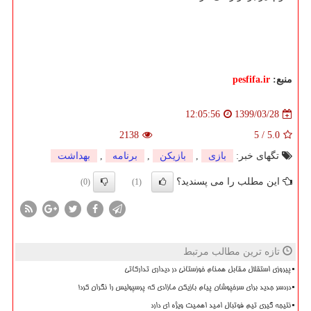
منبع:
pesfifa.ir
1399/03/28
12:05:56
2138
5
/
5.0
تگهای خبر:
بازی
,
بازیكن
,
برنامه
,
بهداشت
این مطلب را می پسندید؟
(0)
(1)
تازه ترین مطالب مرتبط
پیروزی استقلال مقابل همنام خوزستانی در دیداری تدارکاتی
دردسر جدید برای سرخپوشان پیام بازیکن مازادی که پرسپولیس را نگران کرد!
نتیجه گیری تیم فوتبال امید اهمیت ویژه ای دارد