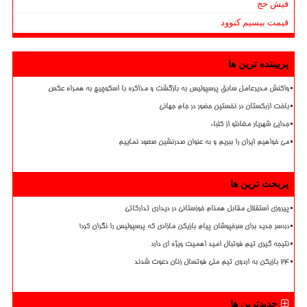
فیش حج
قیمت بیسیم کنوود
پربیننده ترین ها
واکنش مدیرعامل سابق پرسپولیس به بازگشت و مذاکره با اسکوچیچ به همراه عکس
باخت ازبکستان در نخستین حضور در جام جهانی
جدایی شهریار مغانلو از کلباء
می خواهیم ایران را ببریم و به عنوان صدرنشین صعود نماییم
پربحث ترین ها
پیروزی استقلال مقابل همنام خوزستانی در دیداری تدارکاتی
دردسر جدید برای سرخپوشان پیام بازیکن مازادی که پرسپولیس را نگران کرد!
نتیجه گیری تیم فوتبال امید اهمیت ویژه ای دارد
۲۴ بازیکن به اردوی تیم ملی فوتسال زنان دعوت شدند
جدیدترین ها